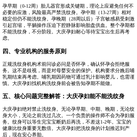
孕早期（0-12周）胎儿器官形成关键期，理论上应避免任何不
必要的应激，风险最高严禁洗纹身。孕中期（13-27周）相对
稳定但仍不能洗纹身。孕晚期（28周以后）子宫敏感易受刺激
引起宫缩，平躺操作压迫下腔静脉影响胎盘供血。整个孕期都
不能洗纹身，不分阶段。大庆孕妇耐心等待宝宝出生后再考
虑。
四、专业机构的服务原则
正规洗纹身机构术前问诊必问是否怀孕，确认怀孕会拒绝服
务。这不是歧视，而是对母婴安全的保护。机构要求分娩后哺
乳期结束再考虑。哺乳期因药物可通过乳汁影响婴儿，也需谨
慎。大庆孕妇找机构洗纹身前会被告知孕期不能做。
五、核心问题完整解答：大庆孕妇能不能洗纹身
大庆孕妇绝对禁止洗纹身。无论孕早期、中期、晚期，无论纹
身大小，无论之前洗过几次。一个负责的操作师不会为孕妇服
务。纹身可以等生完宝宝断奶后再洗，不差这1-2年。宝宝的
健康比纹身重要无数倍。大庆孕妇把洗纹身的计划推迟到产
后，现在安心养胎。