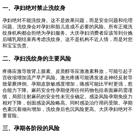
一、孕妇绝对禁止洗纹身
孕妇绝对不能洗纹身。这不是效果问题，而是安全问题和伦理
问题。洗纹身会对孕妇和胎儿造成不必要的风险。所有正规洗
纹身机构都会拒绝为孕妇服务。大庆孕妇消费者应该等到分娩
后哺乳期结束再考虑洗纹身。这不是机构不近人情，而是对您
和宝宝负责。
二、孕妇洗纹身的主要风险
疼痛应激导致肾上腺素、皮质醇等应激激素释放，可能引起子
宫收缩增加流产早产风险。激光疼痛可能诱发迷走神经反射导
致晕厥摔倒。孕期皮肤敏感度增加，痛感可能比平时更强，愈
合能力下降。麻药安全性孕期使用任何药物包括表面麻药需谨
慎，局部注射麻药的安全性未完全确定。感染风险孕期免疫力
相对下降，创面感染风险略高。同时感染治疗用药受限。孕期
色素沉着倾向增加，洗纹身后色沉风险更高。大庆孕妇绝对不
要冒险。
三、孕期各阶段的风险