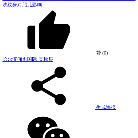
洗纹身对胎儿影响
赞
(0)
哈尔滨俪也国际-吴秋辰
生成海报