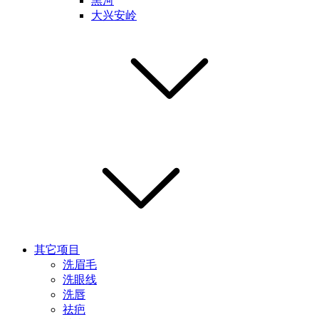
黑河
大兴安岭
其它项目
洗眉毛
洗眼线
洗唇
祛疤