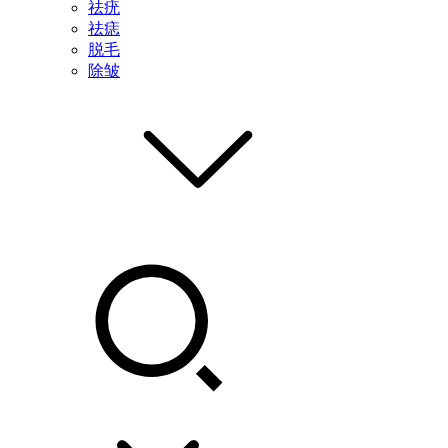
祛疣
祛痣
脱毛
除皱