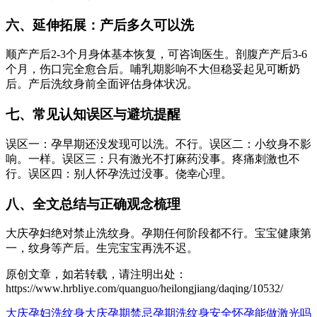
六、延伸拓展：产后多久可以洗
顺产产后2-3个月身体基本恢复，可咨询医生。剖腹产产后3-6
个月，伤口完全愈合后。哺乳期影响不大但稳妥起见可断奶
后。产后洗纹身前全面评估身体状况。
七、常见认知误区与避坑提醒
误区一：孕早期还没发现可以洗。不行。误区二：小纹身不影
响。一样。误区三：只有激光不打麻药没事。疼痛刺激也不
行。误区四：别人怀孕洗过没事。侥幸心理。
八、全文总结与正确观念梳理
大庆孕妇绝对禁止洗纹身。孕期任何阶段都不行。宝宝健康第
一，纹身等产后。生完宝宝再洗不迟。
原创文章，如若转载，请注明出处：
https://www.hrbliye.com/quanguo/heilongjiang/daqing/10532/
大庆孕妇洗纹身
大庆孕期禁忌
孕期洗纹身安全
怀孕能做激光吗