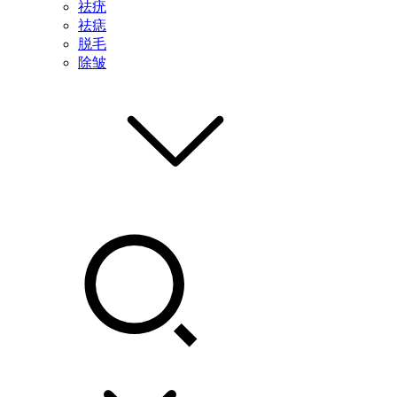
祛疣
祛痣
脱毛
除皱