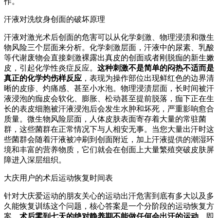
作。
汗液对洗纹身创面的破坏原理
汗液对激光术后创面的危害可以从化学刺激、物理浸渍和微生
物风险三个层面来分析。化学刺激层面，汗液中的尿素、乳酸
等代谢废物会直接刺激裸露出真皮的创面或者刚脱痂的新生嫩
皮，引起化学性炎症反应。
这种刺激不是简单的闷热不适而是
真正的化学灼伤样反应
，表现为操作部位出现鲜红色的边界清
晰的皮疹、灼痛感、甚至小水泡。物理浸渍层面，长时间被汗
液浸泡的痂皮会软化、膨胀、松动甚至提前脱落，痂下正在生
长的表皮细胞被汗液浸泡后会发生水肿和坏死，严重影响愈合
质量。微生物风险层面，人体皮肤表面寄存着大量的常驻菌
群，这些菌群在正常情况下与人相安无事。当您大量出汗时这
些菌群会随着汗液被冲刷到创面附近，加上汗液提供的潮湿环
境和丰富的营养物质，它们就会在创面上大量繁殖突破皮肤屏
障进入深层组织。
大庆用户的术后运动恢复时间表
针对大庆爱运动的朋友关心的运动出汗危害到底有多大以及多
久能恢复训练这个问题，核心答案是一个分阶段的运动恢复方
案。
术后零到七天的绝对静养期不能做任何会出汗的运动
，即