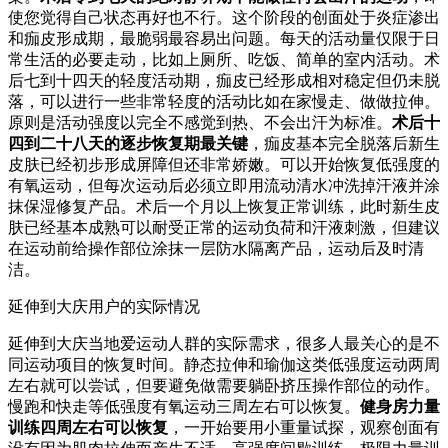
使您觉得自己状态再好也不行。这个阶段的创面处于炎症渗出
和痂皮形成期，最脆弱最容易出问题。每天的活动量仅限于日
常生活的必要走动，比如上厕所、吃饭、简单的室内活动。术
后七到十四天的轻度活动期，痂皮已经形成相对稳定但仍未脱
落，可以进行一些非常轻度的活动比如在家慢走、做做拉伸。
原则是活动强度以完全不感觉到热、不会出汗为标准。
术后十
四到二十八天的逐步恢复期最关键
，痂皮基本完全脱落后新生
皮肤已经初步形成屏障但还非常娇嫩。可以开始恢复低强度的
有氧运动，但每次运动后必须立即用流动清水冲洗掉汗液并涂
抹保湿修复产品。术后一个月以上恢复正常训练，此时新生皮
肤已经基本成熟可以耐受正常的运动负荷和汗液刺激，但建议
在运动前给操作部位涂抹一层防水隔离产品，运动后及时清
洁。
延伸到大庆用户的实际情况
延伸到大庆当地爱运动人群的实际需求，很多人最关心的是不
同运动项目的恢复时间。静态拉伸和瑜伽这类低强度运动两周
左右就可以尝试，但要避免做需要躺卧挤压操作部位的动作。
慢跑和快走等低强度有氧运动三周左右可以恢复。
健身房力量
训练四周左右可以恢复
，一开始要用小重量试探，观察创面有