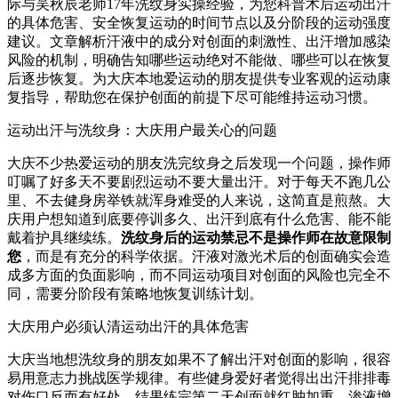
际与吴秋辰老师17年洗纹身实操经验，为您科普术后运动出汗
的具体危害、安全恢复运动的时间节点以及分阶段的运动强度
建议。文章解析汗液中的成分对创面的刺激性、出汗增加感染
风险的机制，明确告知哪些运动绝对不能做、哪些可以在恢复
后逐步恢复。为大庆本地爱运动的朋友提供专业客观的运动康
复指导，帮助您在保护创面的前提下尽可能维持运动习惯。
运动出汗与洗纹身：大庆用户最关心的问题
大庆不少热爱运动的朋友洗完纹身之后发现一个问题，操作师
叮嘱了好多天不要剧烈运动不要大量出汗。对于每天不跑几公
里、不去健身房举铁就浑身难受的人来说，这简直是煎熬。大
庆用户想知道到底要停训多久、出汗到底有什么危害、能不能
戴着护具继续练。
洗纹身后的运动禁忌不是操作师在故意限制
您
，而是有充分的科学依据。汗液对激光术后的创面确实会造
成多方面的负面影响，而不同运动项目对创面的风险也完全不
同，需要分阶段有策略地恢复训练计划。
大庆用户必须认清运动出汗的具体危害
大庆当地想洗纹身的朋友如果不了解出汗对创面的影响，很容
易用意志力挑战医学规律。有些健身爱好者觉得出出汗排排毒
对伤口反而有好处，结果练完第二天创面就红肿加重、渗液增