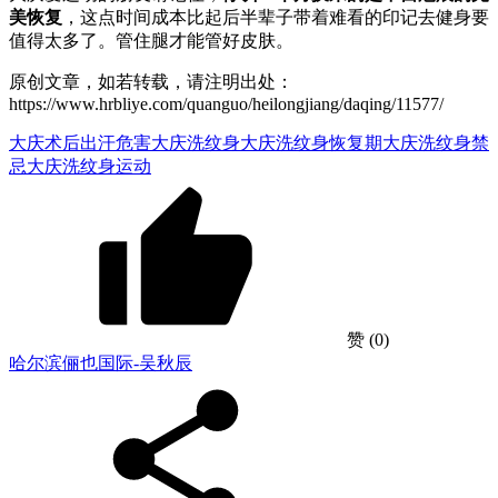
美恢复
，这点时间成本比起后半辈子带着难看的印记去健身要
值得太多了。管住腿才能管好皮肤。
原创文章，如若转载，请注明出处：
https://www.hrbliye.com/quanguo/heilongjiang/daqing/11577/
大庆术后出汗危害
大庆洗纹身
大庆洗纹身恢复期
大庆洗纹身禁
忌
大庆洗纹身运动
赞
(0)
哈尔滨俪也国际-吴秋辰