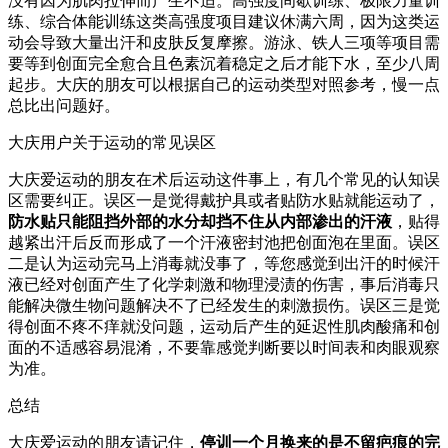
没有因为肌肉拉伸而产生不适。高强度间歇训练、极限力量训
练、综合体能训练这类高强度项目建议休满六周，因为这类运
动会导致大量出汗和皮肤反复摩擦。游泳、铁人三项等项目需
要等到创面完全愈合且色素沉着稳定之后才能下水，至少八周
起步。大庆的朋友可以根据自己的运动类型对照参考，慢一点
总比出问题好。
大庆用户关于运动的常见误区
大庆爱运动的朋友在术后运动这件事上，有几个常见的认知误
区需要纠正。误区一是觉得戴护具或者贴防水贴就能运动了，
防水贴只能阻挡外部的水分却挡不住从内部渗出的汗液
，贴得
越紧出汗后反而形成了一个汗液密封池把创面泡在里面。误区
二是认为运动完马上消毒就没事了，等您感觉到出汗的时候汗
液已经对创面产生了化学刺激和物理浸渍的伤害，事后消毒只
能解决微生物问题解决不了已经发生的刺激损伤。误区三是觉
得创面不疼不痒就没问题，运动后产生的延迟性肌肉酸痛和创
面的不适感容易混淆，不要靠感觉判断要以时间表和肉眼观察
为准。
总结
大庆爱运动的朋友请记住，
停训一个月换来的是不留疤痕的完