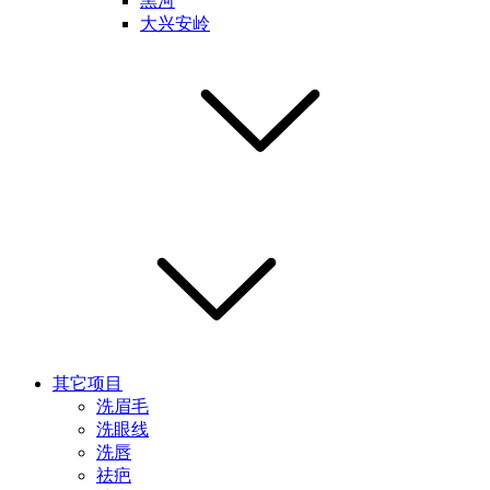
黑河
大兴安岭
其它项目
洗眉毛
洗眼线
洗唇
祛疤