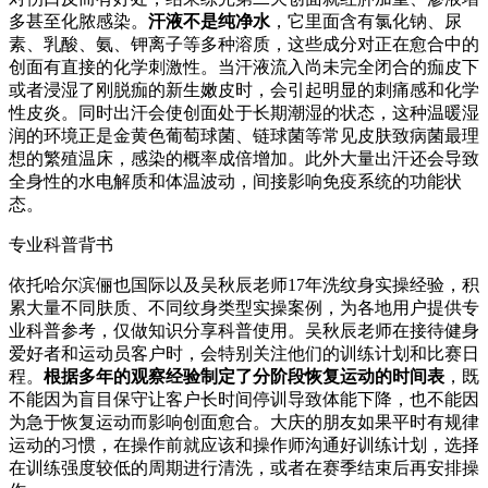
多甚至化脓感染。
汗液不是纯净水
，它里面含有氯化钠、尿
素、乳酸、氨、钾离子等多种溶质，这些成分对正在愈合中的
创面有直接的化学刺激性。当汗液流入尚未完全闭合的痂皮下
或者浸湿了刚脱痂的新生嫩皮时，会引起明显的刺痛感和化学
性皮炎。同时出汗会使创面处于长期潮湿的状态，这种温暖湿
润的环境正是金黄色葡萄球菌、链球菌等常见皮肤致病菌最理
想的繁殖温床，感染的概率成倍增加。此外大量出汗还会导致
全身性的水电解质和体温波动，间接影响免疫系统的功能状
态。
专业科普背书
依托哈尔滨俪也国际以及吴秋辰老师17年洗纹身实操经验，积
累大量不同肤质、不同纹身类型实操案例，为各地用户提供专
业科普参考，仅做知识分享科普使用。吴秋辰老师在接待健身
爱好者和运动员客户时，会特别关注他们的训练计划和比赛日
程。
根据多年的观察经验制定了分阶段恢复运动的时间表
，既
不能因为盲目保守让客户长时间停训导致体能下降，也不能因
为急于恢复运动而影响创面愈合。大庆的朋友如果平时有规律
运动的习惯，在操作前就应该和操作师沟通好训练计划，选择
在训练强度较低的周期进行清洗，或者在赛季结束后再安排操