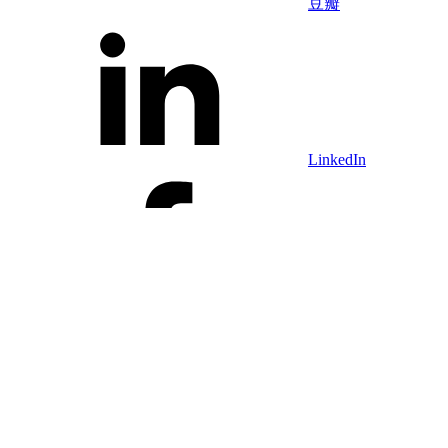
豆瓣
LinkedIn
Facebook