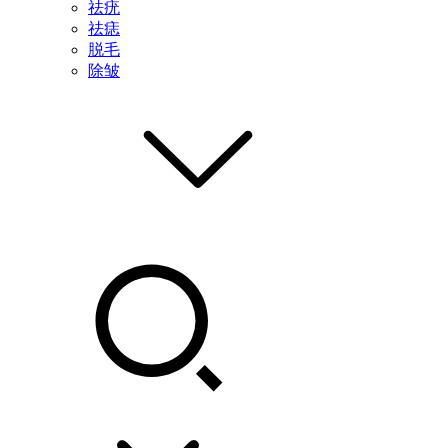
祛疣
祛痣
脱毛
除皱