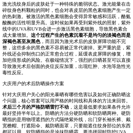
激光洗纹身后的皮肤处于一种特殊的脆弱状态。激光能量在击
碎纹身色料颗粒的同时，也会对表皮层的黑色素细胞产生一定
的热刺激。被激活的黑色素细胞会变得异常敏感和活跃，酪氨
酸酶的活性明显升高。这时候如果再受到紫外线的照射，紫外
线中的UVA和UVB会进一步激活黑色素细胞，导致黑色素合
成大量增加。
这个过程产生的色素沉着不是均匀的淡褐色而是
深褐色甚至灰黑色
，而且因为激光术后的皮肤屏障功能不完
整，这些多余的黑色素不容易被正常代谢掉。更严重的是，紫
外线还会抑制伤口的正常愈合过程，延缓表皮屏障的修复，增
加疤痕形成的风险。在极端情况下，强烈的日晒甚至可以直接
导致激光术后创面的炎症反应加重，出现红肿、水泡等急性光
毒性反应。
大庆用户的术后防晒操作方案
针对大庆用户关心的阳光暴晒有哪些危害以及如何正确防晒这
个问题，核心答案可以用严格的时间线和具体的方法来回答。
术后三个月的严格防晒雷打不动
，这是最低要求如果条件允许
最好坚持半年以上。防晒的方法分硬防晒和软防晒两种。硬防
晒指的是用物理遮挡的方式隔绝紫外线，出门穿长袖长裤、戴
宽檐帽、打遮阳伞、戴防晒面罩，只要能遮住纹身部位的东西
都可以用。软防晒指的是涂抹防晒霜，要选择同时防护UVA