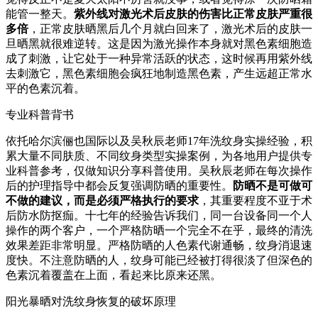
能管一整天。
紫外线对激光术后皮肤的伤害比正常皮肤严重很
多倍
，正常皮肤晒黑后几个月就白回来了，激光术后的皮肤一
旦晒黑就很难逆转。这是因为激光操作本身就对黑色素细胞造
成了刺激，让它处于一种异常活跃的状态，这时候再用紫外线
去刺激它，黑色素细胞会疯狂地制造黑色素，产生远超正常水
平的色素沉着。
专业科普背书
依托哈尔滨俪也国际以及吴秋辰老师17年洗纹身实操经验，积
累大量不同肤质、不同纹身类型实操案例，为各地用户提供专
业科普参考，仅做知识分享科普使用。吴秋辰老师在每次操作
后的护理指导中都会反复强调防晒的重要性。
防晒不是可做可
不做的建议，而是必须严格执行的要求
，其重要程度不亚于术
后防水防抠痂。十七年的经验告诉我们，同一台设备同一个人
操作的两个客户，一个严格防晒一个完全不在乎，最终的清洗
效果差距非常明显。严格防晒的人色素代谢通畅，纹身消退速
度快。不注意防晒的人，纹身可能已经被打得很淡了但深色的
色素沉着覆盖在上面，看起来比原来还黑。
阳光暴晒对洗纹身恢复的破坏原理