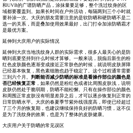
和UVB的广谱防晒产品，涂抹量要足够，整个洗过纹身的区
域都要覆盖到。如果长时间在户外活动，每隔两到三个小时就
要补涂一次。大庆的朋友需要注意的是软防晒和硬防晒不是二
选一的关系，而是叠加使用效果最好，出门打伞加涂防晒霜才
是最优方案。
延伸到大庆用户的实际情况
延伸到大庆当地洗纹身人群的实际需求，很多人最关心的是防
晒到底要坚持到什么时候才算够。一般来说，脱痂后新生的粉
红色皮肤颜色逐渐变成接近正常肤色的时候，就说明皮肤屏障
已经基本恢复，黑色素细胞也趋于稳定了。这个过程通常需要
三到六个月。
判断能否减少防晒的标准是看操作部位的颜色是
否已经恢复正常
，如果仍然是粉红色或者比周围皮肤浅，说明
皮肤仍然处于脆弱期，防晒不能松懈。只有在操作部位的颜色
和周围正常皮肤没有明显差异之后，才可以逐步恢复到正常的
日常防晒水平。大庆的春夏季节紫外线强度高，即使已经超过
了三个月的恢复期，也建议继续保持良好的防晒习惯，这不仅
是为了洗纹身的效果，也是为了整体的皮肤健康。
大庆用户关于防晒的常见误区