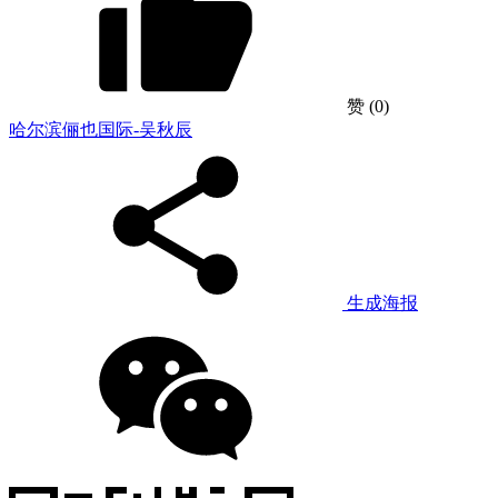
赞
(0)
哈尔滨俪也国际-吴秋辰
生成海报