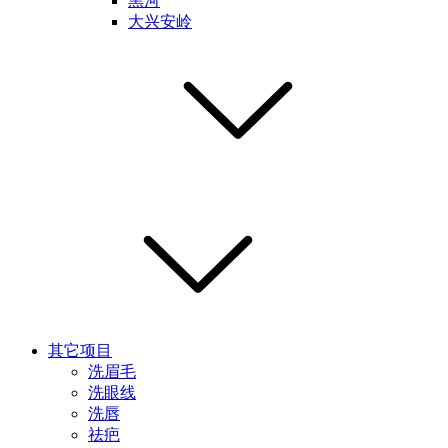
黑河
大兴安岭
其它项目
洗眉毛
洗眼线
洗唇
祛疤