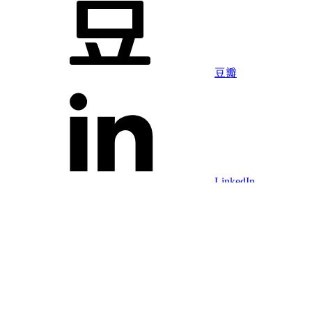
豆瓣
LinkedIn
Facebook