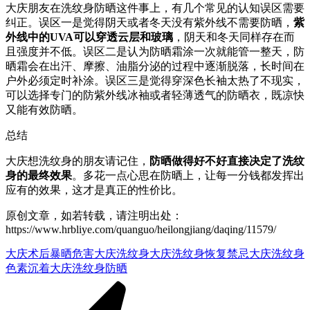
大庆朋友在洗纹身防晒这件事上，有几个常见的认知误区需要
纠正。误区一是觉得阴天或者冬天没有紫外线不需要防晒，
紫
外线中的UVA可以穿透云层和玻璃
，阴天和冬天同样存在而
且强度并不低。误区二是认为防晒霜涂一次就能管一整天，防
晒霜会在出汗、摩擦、油脂分泌的过程中逐渐脱落，长时间在
户外必须定时补涂。误区三是觉得穿深色长袖太热了不现实，
可以选择专门的防紫外线冰袖或者轻薄透气的防晒衣，既凉快
又能有效防晒。
总结
大庆想洗纹身的朋友请记住，
防晒做得好不好直接决定了洗纹
身的最终效果
。多花一点心思在防晒上，让每一分钱都发挥出
应有的效果，这才是真正的性价比。
原创文章，如若转载，请注明出处：
https://www.hrbliye.com/quanguo/heilongjiang/daqing/11579/
大庆术后暴晒危害
大庆洗纹身
大庆洗纹身恢复禁忌
大庆洗纹身
色素沉着
大庆洗纹身防晒