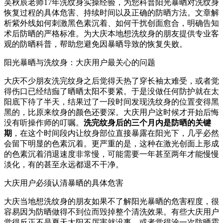
吴秋辰老师17年洗纹身实操经验，为您科普阳光暴晒对洗纹身
恢复过程的具体危害、持续时间以及正确的防晒方法。文章解
析紫外线如何刺激黑色素沉着、如何干扰创面愈合，明确告知
术后防晒的严格标准。为大庆本地想洗纹身的朋友提供专业客
观的防晒科普，帮助您避免因暴晒导致的恢复失败。
阳光暴晒与洗纹身：大庆用户最关心的问题
大庆不少朋友洗完纹身之后觉得天热了穿长袖太难受，或者觉
得伤口已经结痂了晒晒太阳不要紧。于是没做任何防护就在太
阳底下待了半天，结果过了一段时间发现洗纹身的位置变得黑
黑的，比原来纹身的颜色还要深。大庆用户这时候才开始后悔
没有听操作师的叮嘱。
洗完纹身后的三个月内是防晒的关键
期
，在这个时间段内让纹身部位直接暴露在阳光下，几乎必然
会留下明显的色素沉着。更严重的是，这种在激光创面上形成
的色素沉着消退速度非常慢，可能需要一年甚至两年才能慢慢
淡化，有的甚至永远都退不干净。
大庆用户必须认清暴晒的具体危害
大庆当地想洗纹身的朋友如果不了解阳光暴晒的危害程度，很
容易因为防晒做得不到位而毁掉整个清洗效果。有些大庆用户
觉得反正不是夏天太阳不厉害就没事，或者觉得涂一次防晒霜