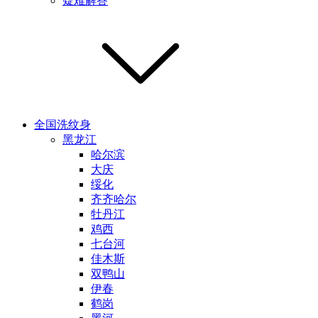
疑难解答
全国洗纹身
黑龙江
哈尔滨
大庆
绥化
齐齐哈尔
牡丹江
鸡西
七台河
佳木斯
双鸭山
伊春
鹤岗