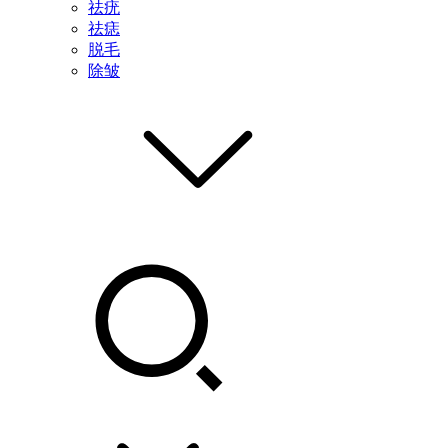
祛疣
祛痣
脱毛
除皱