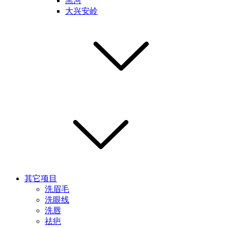
黑河
大兴安岭
其它项目
洗眉毛
洗眼线
洗唇
祛疤