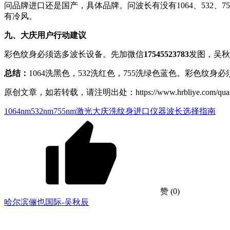
问品牌进口还是国产，具体品牌。问波长有没有1064、532
有冷风。
九、大庆用户行动建议
彩色纹身必须选多波长设备。先加微信
17545523783
发图，吴秋
总结：
1064洗黑色，532洗红色，755洗绿色蓝色。彩色纹身
原创文章，如若转载，请注明出处：https://www.hrbliye.com/quanguo/he
1064nm
532nm
755nm激光
大庆洗纹身进口仪器
波长选择指南
赞
(0)
哈尔滨俪也国际-吴秋辰