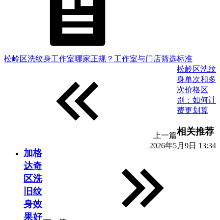
松岭区洗纹身工作室哪家正规？工作室与门店筛选标准
松岭区洗纹
身单次和多
次价格区
别：如何计
费更划算
相关推荐
上一篇
2026年5月9日 13:34
加格
达奇
区洗
旧纹
身效
果好