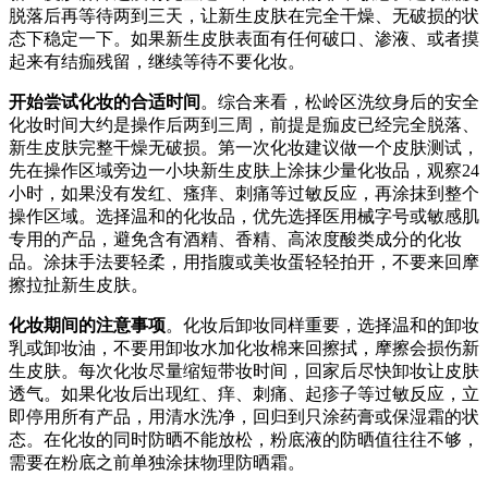
脱落后再等待两到三天，让新生皮肤在完全干燥、无破损的状
态下稳定一下。如果新生皮肤表面有任何破口、渗液、或者摸
起来有结痂残留，继续等待不要化妆。
开始尝试化妆的合适时间
。综合来看，松岭区洗纹身后的安全
化妆时间大约是操作后两到三周，前提是痂皮已经完全脱落、
新生皮肤完整干燥无破损。第一次化妆建议做一个皮肤测试，
先在操作区域旁边一小块新生皮肤上涂抹少量化妆品，观察24
小时，如果没有发红、瘙痒、刺痛等过敏反应，再涂抹到整个
操作区域。选择温和的化妆品，优先选择医用械字号或敏感肌
专用的产品，避免含有酒精、香精、高浓度酸类成分的化妆
品。涂抹手法要轻柔，用指腹或美妆蛋轻轻拍开，不要来回摩
擦拉扯新生皮肤。
化妆期间的注意事项
。化妆后卸妆同样重要，选择温和的卸妆
乳或卸妆油，不要用卸妆水加化妆棉来回擦拭，摩擦会损伤新
生皮肤。每次化妆尽量缩短带妆时间，回家后尽快卸妆让皮肤
透气。如果化妆后出现红、痒、刺痛、起疹子等过敏反应，立
即停用所有产品，用清水洗净，回归到只涂药膏或保湿霜的状
态。在化妆的同时防晒不能放松，粉底液的防晒值往往不够，
需要在粉底之前单独涂抹物理防晒霜。