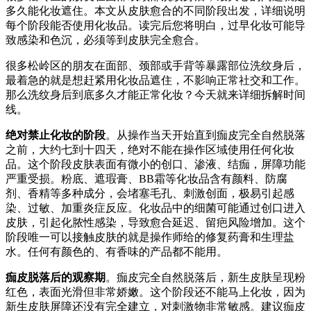
多久能化妆遮住。本文从皮肤愈合的不同阶段出发，详细说明
每个阶段能否使用化妆品。读完后您将明白，过早化妆可能导
致感染和色沉，必须等到皮肤完全愈合。
很多松岭区的朋友在面部、颈部或手背等暴露部位洗纹身后，
最着急的就是想赶紧用化妆品遮住，不影响正常社交和工作。
那么洗纹身后到底多久才能正常化妆？今天就来详细拆解时间
线。
绝对禁止化妆的阶段
。从操作当天开始直到痂皮完全自然脱落
之前，大约七到十四天，绝对不能在操作区域使用任何化妆
品。这个阶段皮肤表面有微小的创口、渗液、结痂，屏障功能
严重受损。粉底、遮瑕膏、BB霜等化妆品含有颜料、防腐
剂、香精等多种成分，会堵塞毛孔、刺激创面，极易引起感
染、过敏、加重炎症反应。化妆品中的细菌可能通过创口进入
皮肤，引起化脓性感染，导致愈合延迟、留疤风险增加。这个
阶段唯一可以接触皮肤的就是操作师给的修复药膏和生理盐
水。任何有颜色的、有香味的产品都不能用。
痂皮脱落后的观察期
。痂皮完全自然脱落后，新生皮肤呈现粉
红色，表面光滑但非常娇嫩。这个阶段还不能马上化妆，因为
新生皮肤屏障还没有完全建立，对刺激物非常敏感。建议痂皮