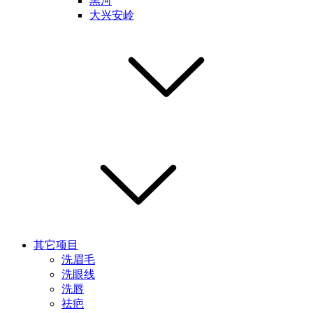
黑河
大兴安岭
其它项目
洗眉毛
洗眼线
洗唇
祛疤