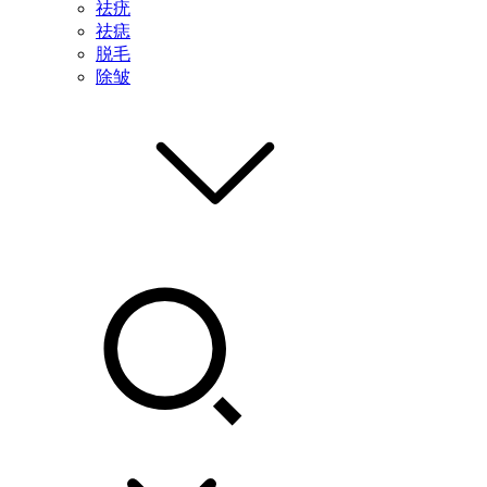
祛疣
祛痣
脱毛
除皱