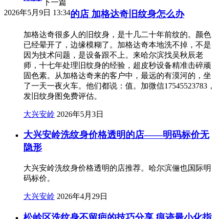
下一篇
2026年5月9日 13:34
的店 加格达奇旧纹身怎么办
加格达奇很多人的旧纹身，是十几二十年前纹的。颜色
已经晕开了，边缘模糊了。加格达奇本地洗不掉，不是
因为技术问题，是设备跟不上。来哈尔滨找吴秋辰老
师，十七年处理旧纹身的经验，超皮秒设备精准击碎顽
固色素。从加格达奇来的客户中，最远的有漠河的，坐
了一天一夜火车。他们都说：值。加微信17545523783，
发旧纹身图免费评估。
大兴安岭
2026年5月3日
大兴安岭洗纹身价格透明的店——明码标价无
隐形
大兴安岭洗纹身价格透明的店推荐。哈尔滨俪也国际明
码标价。
大兴安岭
2026年4月29日
松岭区洗纹身不留疤的技巧分享 痕迹最小化指