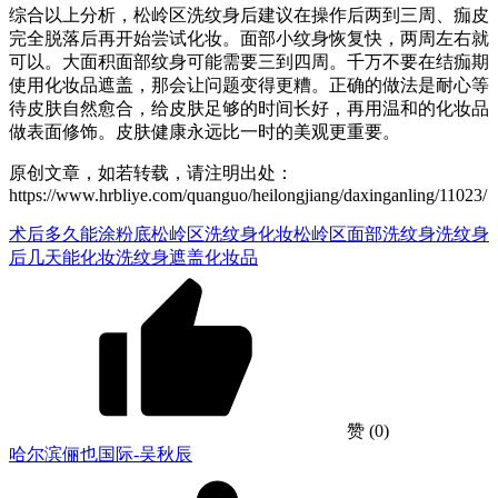
综合以上分析，松岭区洗纹身后建议在操作后两到三周、痂皮
完全脱落后再开始尝试化妆。面部小纹身恢复快，两周左右就
可以。大面积面部纹身可能需要三到四周。千万不要在结痂期
使用化妆品遮盖，那会让问题变得更糟。正确的做法是耐心等
待皮肤自然愈合，给皮肤足够的时间长好，再用温和的化妆品
做表面修饰。皮肤健康永远比一时的美观更重要。
原创文章，如若转载，请注明出处：
https://www.hrbliye.com/quanguo/heilongjiang/daxinganling/11023/
术后多久能涂粉底
松岭区洗纹身化妆
松岭区面部洗纹身
洗纹身
后几天能化妆
洗纹身遮盖化妆品
赞
(0)
哈尔滨俪也国际-吴秋辰