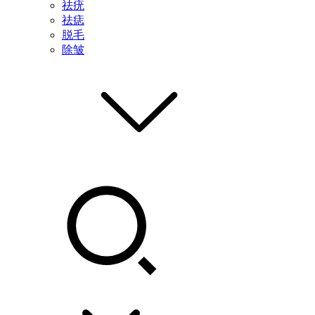
祛疣
祛痣
脱毛
除皱