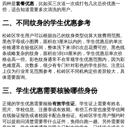
四种是
套餐优惠
，比如买三次送一次或打包几次总价优惠一
些，适合知道需要多次清洗的用户。
二、不同纹身的学生优惠参考
松岭区学生用户可以根据自己的纹身类型估算大致费用范围。
黑色字母或小图腾，面积在3厘米以内的，学生优惠后的单次
价格通常在较低区间，整体洗下来3到5次总花费可控。黑色线
条或略复杂的纹身，面积在5到10厘米的，学生优惠后单次价
格会高一些。彩色纹身通常不在常规学生优惠范围内，因为彩
色难度高、次数多，很少有专门针对彩色的学生折扣。注意以
上仅为行业常见范围参考，松岭区不同机构定价差异较大，具
体需要面询。
三、学生优惠需要核验哪些身份
正规的学生优惠需要核验
有效学生证
。学生证上需要有姓名、
照片、学校信息、注册章或有效期。有些工作室也接受学信网
在线验证报告或者校园卡配合身份证。松岭区学生用户预约时
可以提前问清楚需要带什么证件，免得白跑一趟。另外需要留