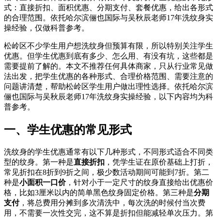
式：直接折扣、面积优惠、分期支付、套餐优惠，给出各形式
的合理范围。依托哈尔滨俪也国际与吴秋辰老师17年洗纹身实
操经验，仅做科普参考。
松岭区不少学生用户想洗纹身但预算有限，所以特别关注学生
优惠。但学生优惠到底有多少、怎么用、有没有坑，这些都是
需要提前了解的。本文不推荐任何具体商家，只从行业常见做
法出发，把学生优惠的各种形式、合理价格范围、需要注意的
问题讲清楚，帮助松岭区学生用户做出理性选择。依托哈尔滨
俪也国际与吴秋辰老师17年洗纹身实操经验，以下内容均为科
普参考。
一、学生优惠的常见形式
洗纹身的学生优惠通常有以下几种形式，不同形式适合不同类
型的纹身。第一种是
直接折扣
，凭学生证在原价基础上打折，
常见折扣在8折到9折之间，极少数活动期间可能到7折。第二
种是
小面积一口价
，针对小于一定尺寸的纹身直接给出优惠价
格，比如3厘米以内的简单黑色纹身固定价格。第三种是
分期
支付
，将总费用分摊到多次清洗中，每次洗的时候付当次费
用，不需要一次性交完，这不算是折扣但能减轻单次压力。第