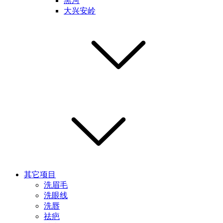
黑河
大兴安岭
其它项目
洗眉毛
洗眼线
洗唇
祛疤