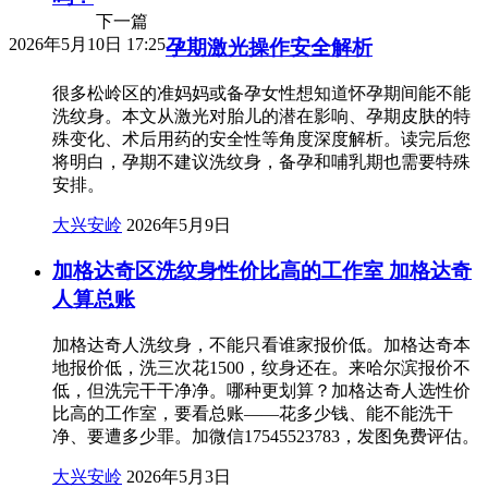
下一篇
2026年5月10日 17:25
孕期激光操作安全解析
很多松岭区的准妈妈或备孕女性想知道怀孕期间能不能
洗纹身。本文从激光对胎儿的潜在影响、孕期皮肤的特
殊变化、术后用药的安全性等角度深度解析。读完后您
将明白，孕期不建议洗纹身，备孕和哺乳期也需要特殊
安排。
大兴安岭
2026年5月9日
加格达奇区洗纹身性价比高的工作室 加格达奇
人算总账
加格达奇人洗纹身，不能只看谁家报价低。加格达奇本
地报价低，洗三次花1500，纹身还在。来哈尔滨报价不
低，但洗完干干净净。哪种更划算？加格达奇人选性价
比高的工作室，要看总账——花多少钱、能不能洗干
净、要遭多少罪。加微信17545523783，发图免费评估。
大兴安岭
2026年5月3日