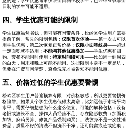
意的是，学生优惠通常仅限全日制在校学生，已经毕业或非全
日制的学生可能不适用。
四、学生优惠可能的限制
学生优惠虽然省钱，但可能有附带条件，松岭区学生用户需要
提前了解。常见的限制包括：
仅限首次体验
——第一次去可以
用学生优惠，第二次恢复正常价格；
仅限小面积纹身
——超过
一定面积就不适用；
不能与其他优惠叠加
——学生优惠和团
购、套餐不能同时使用；
特定时间段可用
——比如周一到周四
的白天，周末和晚上可能不能用。这些限制本身不一定是坑，
但要在消费前问清楚，避免洗完才被告知不能用优惠。
五、价格过低的学生优惠要警惕
松岭区学生用户普遍预算有限，对价格敏感，所以更要警惕价
格陷阱。如果某个学生优惠低得太离谱，比如远低于市场平均
水平，需要仔细想想为什么这么便宜。可能的解释包括：设备
老旧或波长不全、操作人员经验不足、存在隐形收费（加面积
加钱、麻药另算、修复产品强制购买）。洗纹身不是一次性消
费品，质量不好的清洗不但洗不干净，还可能留痕迹或疤痕，