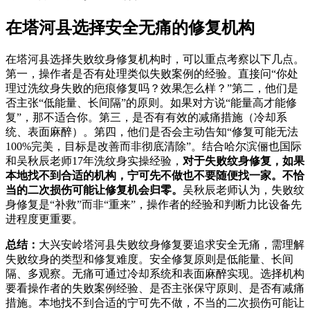
在塔河县选择安全无痛的修复机构
在塔河县选择失败纹身修复机构时，可以重点考察以下几点。
第一，操作者是否有处理类似失败案例的经验。直接问“你处
理过洗纹身失败的疤痕修复吗？效果怎么样？”第二，他们是
否主张“低能量、长间隔”的原则。如果对方说“能量高才能修
复”，那不适合你。第三，是否有有效的减痛措施（冷却系
统、表面麻醉）。第四，他们是否会主动告知“修复可能无法
100%完美，目标是改善而非彻底清除”。结合哈尔滨俪也国际
和吴秋辰老师17年洗纹身实操经验，
对于失败纹身修复，如果
本地找不到合适的机构，宁可先不做也不要随便找一家。不恰
当的二次损伤可能让修复机会归零。
吴秋辰老师认为，失败纹
身修复是“补救”而非“重来”，操作者的经验和判断力比设备先
进程度更重要。
总结：
大兴安岭塔河县失败纹身修复要追求安全无痛，需理解
失败纹身的类型和修复难度。安全修复原则是低能量、长间
隔、多观察。无痛可通过冷却系统和表面麻醉实现。选择机构
要看操作者的失败案例经验、是否主张保守原则、是否有减痛
措施。本地找不到合适的宁可先不做，不当的二次损伤可能让