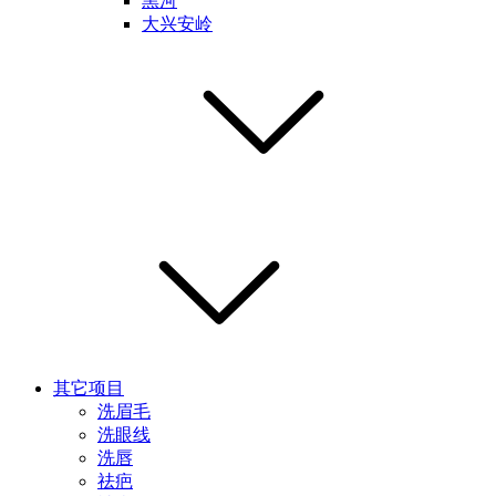
黑河
大兴安岭
其它项目
洗眉毛
洗眼线
洗唇
祛疤