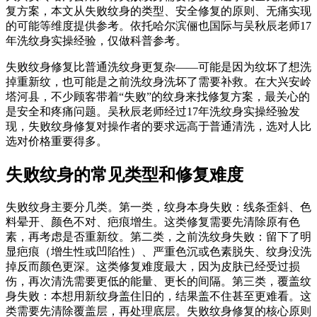
复方案，本文从失败纹身的类型、安全修复的原则、无痛实现
的可能等维度提供参考。依托哈尔滨俪也国际与吴秋辰老师17
年洗纹身实操经验，仅做科普参考。
失败纹身修复比普通洗纹身更复杂——可能是因为纹坏了想洗
掉重新纹，也可能是之前洗纹身洗坏了需要补救。在大兴安岭
塔河县，不少顾客带着“失败”的纹身来找修复方案，最关心的
是安全和疼痛问题。吴秋辰老师经过17年洗纹身实操经验发
现，失败纹身修复对操作者的要求远高于普通清洗，选对人比
选对价格重要得多。
失败纹身的常见类型和修复难度
失败纹身主要分几类。第一类，纹身本身失败：线条歪斜、色
料晕开、颜色不对、疤痕增生。这类修复需要先清除原有色
素，再考虑是否重新纹。第二类，之前洗纹身失败：留下了明
显疤痕（增生性或凹陷性）、严重色沉或色素脱失、纹身没洗
掉反而颜色更深。这类修复难度最大，因为皮肤已经受过损
伤，再次清洗需要更低的能量、更长的间隔。第三类，覆盖纹
身失败：本想用新纹身盖住旧的，结果盖不住甚至更难看。这
类需要先清除覆盖层，再处理底层。失败纹身修复的核心原则