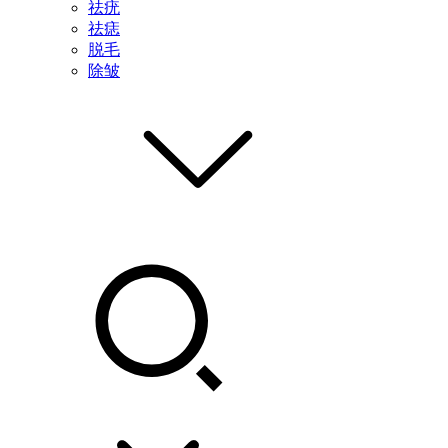
祛疣
祛痣
脱毛
除皱