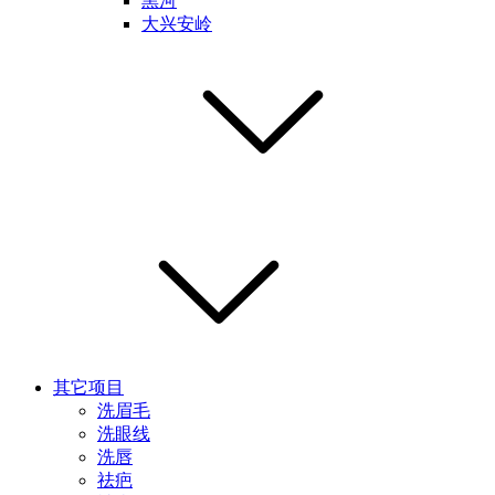
黑河
大兴安岭
其它项目
洗眉毛
洗眼线
洗唇
祛疤