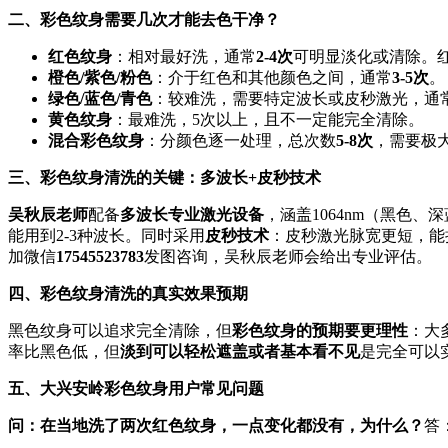
二、彩色纹身需要几次才能去色干净？
红色纹身
：相对最好洗，通常
2-4次
可明显淡化或清除。红
橙色/紫色/粉色
：介于红色和其他颜色之间，通常
3-5次
。
绿色/蓝色/青色
：较难洗，需要特定波长或皮秒激光，通
黄色纹身
：最难洗，5次以上，且不一定能完全清除。
混合彩色纹身
：分颜色逐一处理，总次数
5-8次
，需要极
三、彩色纹身清洗的关键：多波长+皮秒技术
吴秋辰老师
配备
多波长专业激光设备
，涵盖1064nm（黑色、
能用到2-3种波长。同时采用
皮秒技术
：皮秒激光脉宽更短，能
加微信
17545523783
发图咨询，吴秋辰老师会给出专业评估。
四、彩色纹身清洗的真实效果预期
黑色纹身可以追求完全清除，但
彩色纹身的预期要更理性
：大
率比黑色低，但
淡到可以轻松遮盖或者基本看不见
是完全可以
五、大兴安岭彩色纹身用户常见问题
问：在当地洗了两次红色纹身，一点变化都没有，为什么？
答