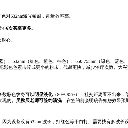
色对532nm激光敏感，能量效率高。
常
4-6次甚至更多
。
大耐心。
深蓝）、532nm（红色、橙色、棕色）、650-755nm（绿色、
把彩色色素击碎成更小的粉末，代谢更快，减少治疗次数。大兴
多数彩色纹身可以
明显淡化
（80%-95%），社交距离看不出来
实现的。
吴秋辰老师可签约清洗
，在签约前会明确告知您效果预
：因为设备没有532nm波长，打红色等于白打。需要找有多波长