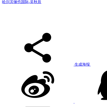
哈尔滨俪也国际-吴秋辰
生成海报