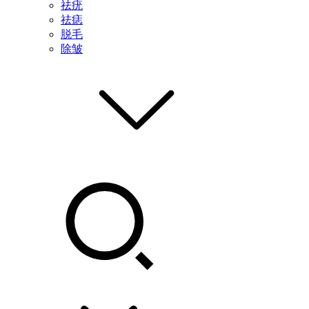
祛疣
祛痣
脱毛
除皱