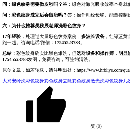
问：绿色纹身需要做皮秒吗？
答：绿色对激光吸收效率本身就
问：彩色纹身洗完后会留疤吗？
答：操作师经验够、能量控制
六：为什么推荐吴秋辰老师洗彩色纹身？
17年经验
，处理过大量彩色纹身案例；
多波长设备
，红绿蓝黄
跑一趟。咨询电话/微信：
17545523783
。
总结：
彩色纹身确实比黑色难洗，但
选对设备和操作师，明显
17545523783
发图，免费咨询，可签约清洗。
原创文章，如若转载，请注明出处：https://www.hrbliye.com/quanguo/hei
大兴安岭洗彩色纹身
彩色纹身去除
彩色纹身激光
洗彩色纹身几
赞
(0)