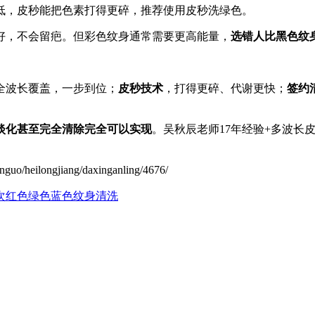
低，皮秒能把色素打得更碎，推荐使用皮秒洗绿色。
好，不会留疤。但彩色纹身通常需要更高能量，
选错人比黑色纹
全波长覆盖，一步到位；
皮秒技术
，打得更碎、代谢更快；
签约
淡化甚至完全清除完全可以实现
。吴秋辰老师17年经验+多波长
longjiang/daxinganling/4676/
次
红色绿色蓝色纹身清洗