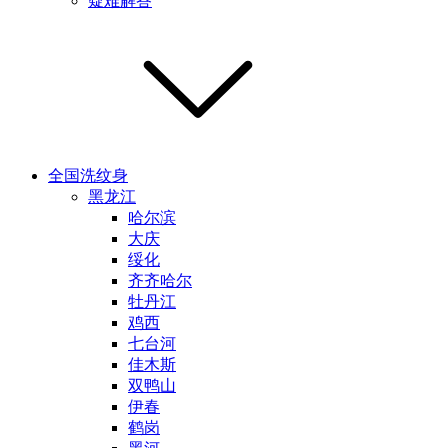
疑难解答
全国洗纹身
黑龙江
哈尔滨
大庆
绥化
齐齐哈尔
牡丹江
鸡西
七台河
佳木斯
双鸭山
伊春
鹤岗