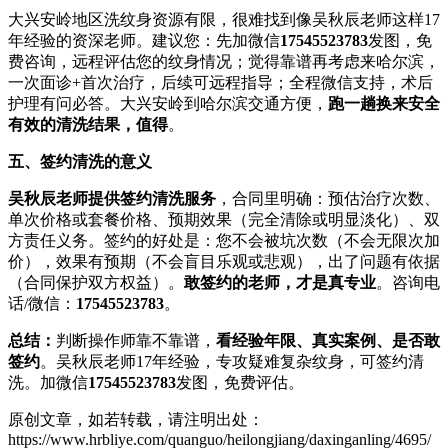
大兴安岭地区洗纹身资源有限，很难找到像吴秋辰老师这样17
年经验的资深老师。建议您：先加微信
17545523783
发图，免
费咨询，远程评估您的纹身情况；觉得靠谱再考虑来哈尔滨，
一次面诊+首次治疗，后续可远程指导；全程微信支持，术后
护理有问必答。大兴安岭到哈尔滨交通方便，
跑一趟换来安全
有效的清洗结果，值得
。
五、签约清洗的意义
吴秋辰老师提供签约清洗服务
，合同里明确：预估治疗次数、
单次价格或套餐价格、预期效果（完全清除或明显淡化）、双
方责任义务。签约的好处是：您不会被坑次数（不会无限次加
价），效果有预期（不会盲目乐观或悲观），出了问题有依据
（合同保护双方权益）。
敢签约的老师，才是真专业
。咨询电
话/微信：
17545523783
。
总结：
判断操作师靠不靠谱，
看经验年限、真实案例、是否敢
签约
。吴秋辰老师17年经验，专攻疑难复杂纹身，可签约清
洗。加微信
17545523783
发图，免费评估。
原创文章，如若转载，请注明出处：
https://www.hrbliye.com/quanguo/heilongjiang/daxinganling/4695/