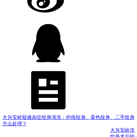
大兴安岭疑难杂症纹身清洗：疤痕纹身、晕色纹身、二手纹身
怎么处理？
大兴安岭洗
纹身术后护