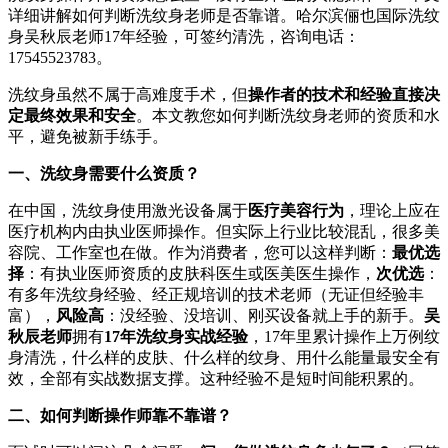
详细讲解如何判断洗纹身老师是否靠谱。哈尔滨俪也国际洗纹
身吴秋辰老师17年经验，可签约清洗，咨询电话：
17545523783。
洗纹身虽然不属于高难度手术，但
操作者的技术和经验直接决
定最终效果和安全
。本文教您如何判断洗纹身老师的资质和水
平，避免被新手练手。
一、洗纹身需要什么资质？
在中国，洗纹身使用激光设备属于
医疗美容行为
，理论上应在
医疗机构内由执业医师操作。但实际上行业比较混乱，很多美
容院、工作室也在做。作为消费者，您可以这样判断：
最优选
择
：有执业医师资质的皮肤科医生或医美医生操作，
次优选
：
有多年洗纹身经验、经正规培训的技术老师（无证但经验丰
富），
风险高
：没经验、没培训、刚买设备就上手的新手。
吴
秋辰老师
拥有
17年洗纹身实战经验
，17年里累计操作上万例纹
身清洗，什么样的皮肤、什么样的纹身、用什么能量最安全有
效，全部有实战数据支撑。这种经验不是短时间能积累的。
二、如何判断操作师靠不靠谱？