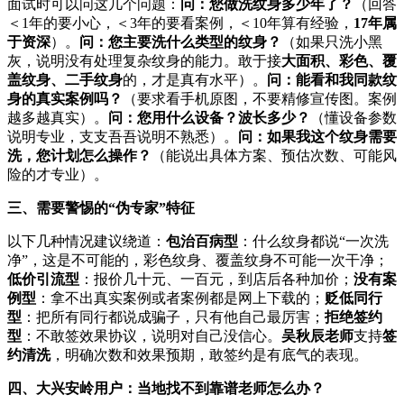
面试时可以问这几个问题：
问：您做洗纹身多少年了？
（回答
＜1年的要小心，＜3年的要看案例，＜10年算有经验，
17年属
于资深
）。
问：您主要洗什么类型的纹身？
（如果只洗小黑
灰，说明没有处理复杂纹身的能力。敢于接
大面积、彩色、覆
盖纹身、二手纹身
的，才是真有水平）。
问：能看和我同款纹
身的真实案例吗？
（要求看手机原图，不要精修宣传图。案例
越多越真实）。
问：您用什么设备？波长多少？
（懂设备参数
说明专业，支支吾吾说明不熟悉）。
问：如果我这个纹身需要
洗，您计划怎么操作？
（能说出具体方案、预估次数、可能风
险的才专业）。
三、需要警惕的“伪专家”特征
以下几种情况建议绕道：
包治百病型
：什么纹身都说“一次洗
净”，这是不可能的，彩色纹身、覆盖纹身不可能一次干净；
低价引流型
：报价几十元、一百元，到店后各种加价；
没有案
例型
：拿不出真实案例或者案例都是网上下载的；
贬低同行
型
：把所有同行都说成骗子，只有他自己最厉害；
拒绝签约
型
：不敢签效果协议，说明对自己没信心。
吴秋辰老师
支持
签
约清洗
，明确次数和效果预期，敢签约是有底气的表现。
四、大兴安岭用户：当地找不到靠谱老师怎么办？