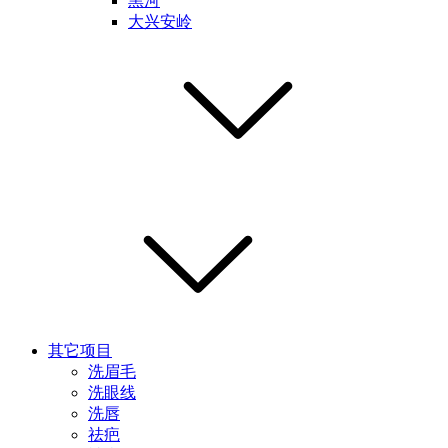
黑河
大兴安岭
其它项目
洗眉毛
洗眼线
洗唇
祛疤