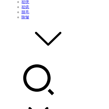
祛疣
祛痣
脱毛
除皱