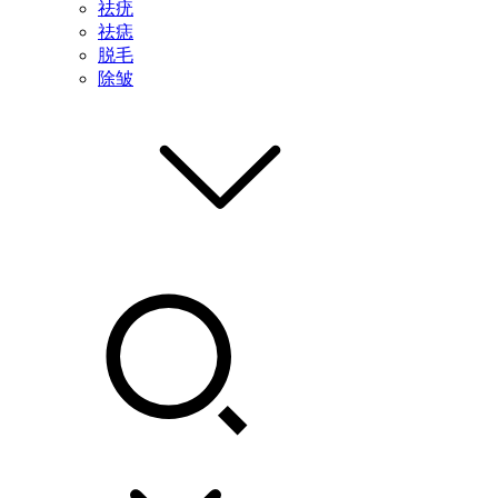
祛疣
祛痣
脱毛
除皱