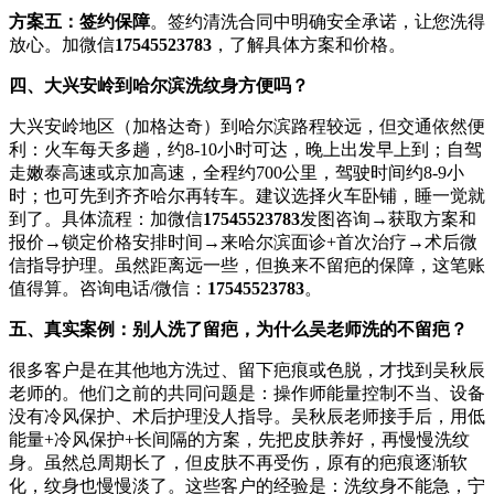
方案五：签约保障
。签约清洗合同中明确安全承诺，让您洗得
放心。加微信
17545523783
，了解具体方案和价格。
四、大兴安岭到哈尔滨洗纹身方便吗？
大兴安岭地区（加格达奇）到哈尔滨路程较远，但交通依然便
利：火车每天多趟，约8-10小时可达，晚上出发早上到；自驾
走嫩泰高速或京加高速，全程约700公里，驾驶时间约8-9小
时；也可先到齐齐哈尔再转车。建议选择火车卧铺，睡一觉就
到了。具体流程：加微信
17545523783
发图咨询→获取方案和
报价→锁定价格安排时间→来哈尔滨面诊+首次治疗→术后微
信指导护理。虽然距离远一些，但换来不留疤的保障，这笔账
值得算。咨询电话/微信：
17545523783
。
五、真实案例：别人洗了留疤，为什么吴老师洗的不留疤？
很多客户是在其他地方洗过、留下疤痕或色脱，才找到吴秋辰
老师的。他们之前的共同问题是：操作师能量控制不当、设备
没有冷风保护、术后护理没人指导。吴秋辰老师接手后，用低
能量+冷风保护+长间隔的方案，先把皮肤养好，再慢慢洗纹
身。虽然总周期长了，但皮肤不再受伤，原有的疤痕逐渐软
化，纹身也慢慢淡了。这些客户的经验是：洗纹身不能急，宁