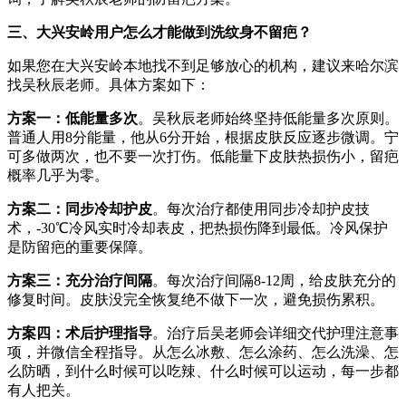
三、大兴安岭用户怎么才能做到洗纹身不留疤？
如果您在大兴安岭本地找不到足够放心的机构，建议来哈尔滨
找吴秋辰老师。具体方案如下：
方案一：低能量多次
。吴秋辰老师始终坚持低能量多次原则。
普通人用8分能量，他从6分开始，根据皮肤反应逐步微调。宁
可多做两次，也不要一次打伤。低能量下皮肤热损伤小，留疤
概率几乎为零。
方案二：同步冷却护皮
。每次治疗都使用同步冷却护皮技
术，-30℃冷风实时冷却表皮，把热损伤降到最低。冷风保护
是防留疤的重要保障。
方案三：充分治疗间隔
。每次治疗间隔8-12周，给皮肤充分的
修复时间。皮肤没完全恢复绝不做下一次，避免损伤累积。
方案四：术后护理指导
。治疗后吴老师会详细交代护理注意事
项，并微信全程指导。从怎么冰敷、怎么涂药、怎么洗澡、怎
么防晒，到什么时候可以吃辣、什么时候可以运动，每一步都
有人把关。