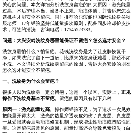
关心的问题。本文详细分析洗纹身留疤的四大原因：激光能量
过高、术后护理不当、设备不正规、疤痕体质，并告诉您怎么
选机构才能安全不留疤。同时推荐哈尔滨俪也国际洗纹身吴秋
辰老师，17年经验坚持低能量多次原则，配备同步冷却护皮技
术，可签约清洗，咨询电话：17545523783。
问题：大兴安岭洗纹身哪里能保证不留疤？怎么选才安全？
洗纹身最怕什么？怕留疤。花钱洗纹身是为了让皮肤恢复干
净，如果洗完了留下一道疤，比原来的纹身还难看，那还不如
不洗。本文详细分析洗纹身留疤的原因，告诉大兴安岭的朋友
怎么选才能安全不留疤。
一、洗纹身为什么会留疤？
很多人以为洗纹身一定会留疤，这是一个误区。实际上，
正规
操作下洗纹身基本不留疤
。留疤的原因只有以下几种：
原因一：激光能量过高
。操作师经验不足，为了追求一次见效
把能量开得太大，激光的热量穿透表皮灼伤了真皮层。真皮层
一旦受损就会启动疤痕修复机制，形成增生性疤痕或凹陷性疤
痕。这是留疤最常见的原因。能量过高还会导致色素脱失（白