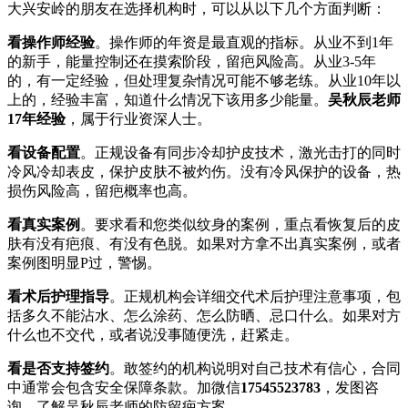
大兴安岭的朋友在选择机构时，可以从以下几个方面判断：
看操作师经验
。操作师的年资是最直观的指标。从业不到1年
的新手，能量控制还在摸索阶段，留疤风险高。从业3-5年
的，有一定经验，但处理复杂情况可能不够老练。从业10年以
上的，经验丰富，知道什么情况下该用多少能量。
吴秋辰老师
17年经验
，属于行业资深人士。
看设备配置
。正规设备有同步冷却护皮技术，激光击打的同时
冷风冷却表皮，保护皮肤不被灼伤。没有冷风保护的设备，热
损伤风险高，留疤概率也高。
看真实案例
。要求看和您类似纹身的案例，重点看恢复后的皮
肤有没有疤痕、有没有色脱。如果对方拿不出真实案例，或者
案例图明显P过，警惕。
看术后护理指导
。正规机构会详细交代术后护理注意事项，包
括多久不能沾水、怎么涂药、怎么防晒、忌口什么。如果对方
什么也不交代，或者说没事随便洗，赶紧走。
看是否支持签约
。敢签约的机构说明对自己技术有信心，合同
中通常会包含安全保障条款。加微信
17545523783
，发图咨
询，了解吴秋辰老师的防留疤方案。