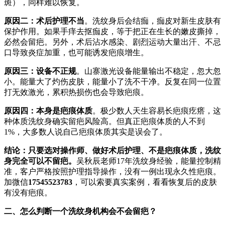
斑），同样难以恢复。
原因二：术后护理不当
。洗纹身后会结痂，痂皮对新生皮肤有
保护作用。如果手痒去抠痂皮，等于把正在生长的嫩皮撕掉，
必然会留疤。另外，术后沾水感染、剧烈运动大量出汗、不忌
口导致炎症加重，也可能诱发疤痕增生。
原因三：设备不正规
。山寨激光设备能量输出不稳定，忽大忽
小。能量大了灼伤皮肤，能量小了洗不干净。反复在同一位置
打无效激光，累积热损伤也会导致疤痕。
原因四：本身是疤痕体质
。极少数人天生容易长疤痕疙瘩，这
种体质洗纹身确实留疤风险高。但真正疤痕体质的人不到
1%，大多数人说自己疤痕体质其实是误会了。
结论：只要选对操作师、做好术后护理、不是疤痕体质，洗纹
身完全可以不留疤。
吴秋辰老师17年洗纹身经验，能量控制精
准，客户严格按照护理指导操作，没有一例出现永久性疤痕。
加微信
17545523783
，可以索要真实案例，看看恢复后的皮肤
有没有疤痕。
二、怎么判断一个洗纹身机构会不会留疤？