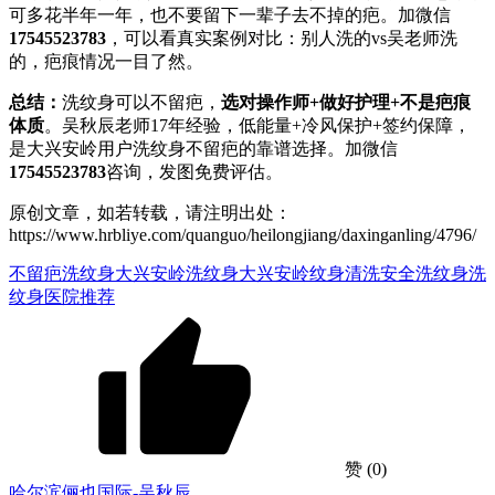
可多花半年一年，也不要留下一辈子去不掉的疤。加微信
17545523783
，可以看真实案例对比：别人洗的vs吴老师洗
的，疤痕情况一目了然。
总结：
洗纹身可以不留疤，
选对操作师+做好护理+不是疤痕
体质
。吴秋辰老师17年经验，低能量+冷风保护+签约保障，
是大兴安岭用户洗纹身不留疤的靠谱选择。加微信
17545523783
咨询，发图免费评估。
原创文章，如若转载，请注明出处：
https://www.hrbliye.com/quanguo/heilongjiang/daxinganling/4796/
不留疤洗纹身
大兴安岭洗纹身
大兴安岭纹身清洗
安全洗纹身
洗
纹身医院推荐
赞
(0)
哈尔滨俪也国际-吴秋辰