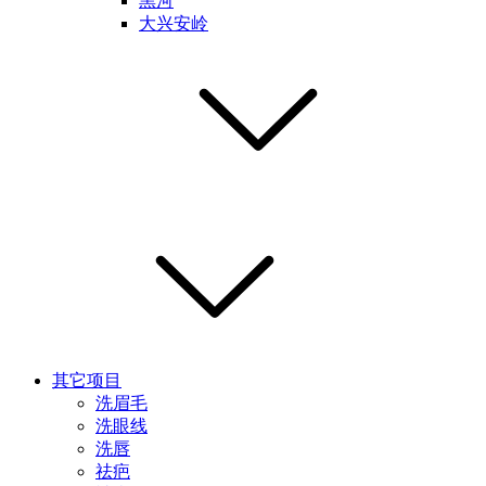
黑河
大兴安岭
其它项目
洗眉毛
洗眼线
洗唇
祛疤