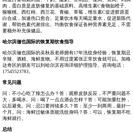
肉，蛋白质是皮肤修复的基础原料。高维生素C食物如橙子、
猕猴桃、西红柿、西兰花、青椒、草莓，维生素C促进胶原蛋
白合成，加速伤口愈合。足量饮水每天喝足量水，促进新陈代
谢，帮助色素代谢排出。均衡饮食保证各种营养素充足，不需
要额外补充保健品。
哈尔滨俪也国际的恢复期饮食指导
哈尔滨俪也国际的吴秋辰老师拥有17年洗纹身经验，恢复期忌
辛辣、酒精、海鲜发物。不用过度紧张正常饮食就可以。加格
达奇区的朋友可以到哈尔滨咨询详细护理指导。咨询电话：
17545523783。
常见问题
问：不小心吃了辣怎么办？答：观察皮肤反应，不严重问题不
大，多喝水。问：喝了一点点酒会怎样？答：可能加重红肿，
以后避免。问：忌口要持续多久？答：至少一到两周，最好一
个月。问：海鲜过敏体质能洗纹身吗？答：可以，恢复期不吃
海鲜就行。
总结