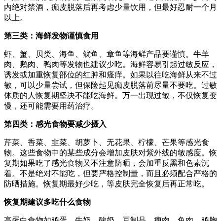
内绝对禁酒，痂皮脱落后再考虑少量饮用，但最好忍耐一个月
以上。
第三类：海鲜发物谨慎食用
虾、蟹、贝类、海鱼、鱿鱼、章鱼等海鲜产品要谨慎。牛羊
肉、鹅肉、鸭肉等发物也建议少吃。海鲜容易引起过敏反应，
诱发或加重恢复部位的红肿和瘙痒。如果以往吃海鲜从来不过
敏，可以少量尝试，但保险起见痂皮脱落前尽量不要吃。过敏
体质的人恢复期坚决不能吃海鲜。万一出现过敏，不仅恢复变
慢，还可能需要用药治疗。
第四类：感光食物要减少摄入
芹菜、香菜、韭菜、胡萝卜、无花果、柠檬、芒果等感光食
物。这些食物中的某些成分会增加皮肤对紫外线的敏感度。恢
复期如果吃了感光食物又不注意防晒，会加重反黑和色素沉
着。不是绝对不能吃，但要严格控制量，而且必须配合严格的
防晒措施。恢复期最好少吃，等皮肤完全恢复后再正常吃。
恢复期建议多吃什么食物
高蛋白食物如鸡蛋、牛奶、酸奶、豆制品、瘦肉、鱼肉、鸡胸