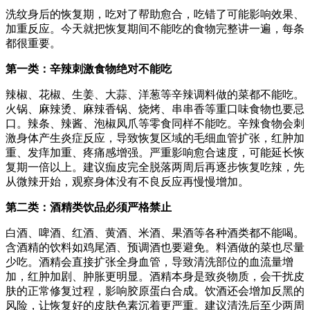
洗纹身后的恢复期，吃对了帮助愈合，吃错了可能影响效果、
加重反应。今天就把恢复期间不能吃的食物完整讲一遍，每条
都很重要。
第一类：辛辣刺激食物绝对不能吃
辣椒、花椒、生姜、大蒜、洋葱等辛辣调料做的菜都不能吃。
火锅、麻辣烫、麻辣香锅、烧烤、串串香等重口味食物也要忌
口。辣条、辣酱、泡椒凤爪等零食同样不能吃。辛辣食物会刺
激身体产生炎症反应，导致恢复区域的毛细血管扩张，红肿加
重、发痒加重、疼痛感增强。严重影响愈合速度，可能延长恢
复期一倍以上。建议痂皮完全脱落两周后再逐步恢复吃辣，先
从微辣开始，观察身体没有不良反应再慢慢增加。
第二类：酒精类饮品必须严格禁止
白酒、啤酒、红酒、黄酒、米酒、果酒等各种酒类都不能喝。
含酒精的饮料如鸡尾酒、预调酒也要避免。料酒做的菜也尽量
少吃。酒精会直接扩张全身血管，导致清洗部位的血流量增
加，红肿加剧、肿胀更明显。酒精本身是致炎物质，会干扰皮
肤的正常修复过程，影响胶原蛋白合成。饮酒还会增加反黑的
风险，让恢复好的皮肤色素沉着更严重。建议清洗后至少两周