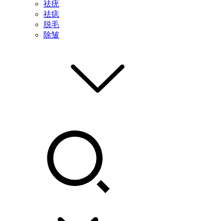
祛疣
祛痣
脱毛
除皱