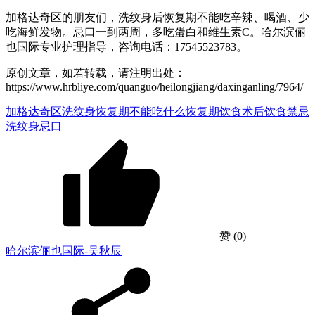
加格达奇区的朋友们，洗纹身后恢复期不能吃辛辣、喝酒、少
吃海鲜发物。忌口一到两周，多吃蛋白和维生素C。哈尔滨俪
也国际专业护理指导，咨询电话：17545523783。
原创文章，如若转载，请注明出处：
https://www.hrbliye.com/quanguo/heilongjiang/daxinganling/7964/
加格达奇区洗纹身
恢复期不能吃什么
恢复期饮食
术后饮食禁忌
洗纹身忌口
赞
(0)
哈尔滨俪也国际-吴秋辰