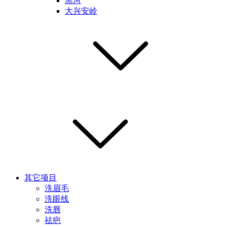
黑河
大兴安岭
其它项目
洗眉毛
洗眼线
洗唇
祛疤