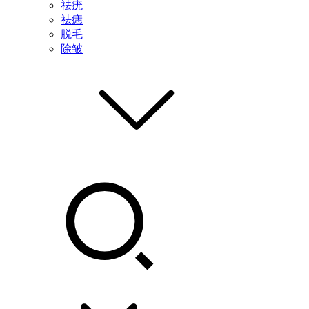
祛疣
祛痣
脱毛
除皱