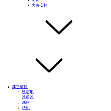
黑河
大兴安岭
其它项目
洗眉毛
洗眼线
洗唇
祛疤