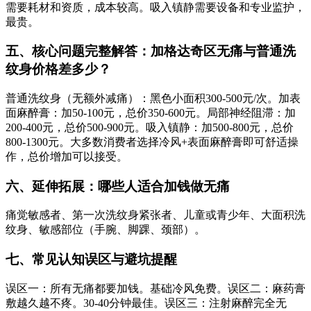
需要耗材和资质，成本较高。吸入镇静需要设备和专业监护，
最贵。
五、核心问题完整解答：加格达奇区无痛与普通洗
纹身价格差多少？
普通洗纹身（无额外减痛）：黑色小面积300-500元/次。加表
面麻醉膏：加50-100元，总价350-600元。局部神经阻滞：加
200-400元，总价500-900元。吸入镇静：加500-800元，总价
800-1300元。大多数消费者选择冷风+表面麻醉膏即可舒适操
作，总价增加可以接受。
六、延伸拓展：哪些人适合加钱做无痛
痛觉敏感者、第一次洗纹身紧张者、儿童或青少年、大面积洗
纹身、敏感部位（手腕、脚踝、颈部）。
七、常见认知误区与避坑提醒
误区一：所有无痛都要加钱。基础冷风免费。误区二：麻药膏
敷越久越不疼。30-40分钟最佳。误区三：注射麻醉完全无