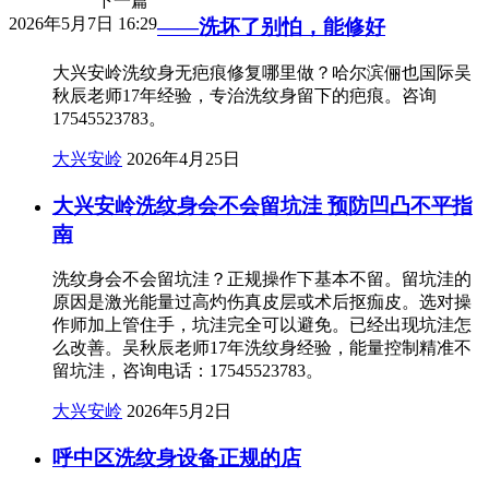
下一篇
2026年5月7日 16:29
——洗坏了别怕，能修好
大兴安岭洗纹身无疤痕修复哪里做？哈尔滨俪也国际吴
秋辰老师17年经验，专治洗纹身留下的疤痕。咨询
17545523783。
大兴安岭
2026年4月25日
大兴安岭洗纹身会不会留坑洼 预防凹凸不平指
南
洗纹身会不会留坑洼？正规操作下基本不留。留坑洼的
原因是激光能量过高灼伤真皮层或术后抠痂皮。选对操
作师加上管住手，坑洼完全可以避免。已经出现坑洼怎
么改善。吴秋辰老师17年洗纹身经验，能量控制精准不
留坑洼，咨询电话：17545523783。
大兴安岭
2026年5月2日
呼中区洗纹身设备正规的店