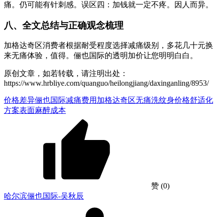
痛。仍可能有针刺感。误区四：加钱就一定不疼。因人而异。
八、全文总结与正确观念梳理
加格达奇区消费者根据耐受程度选择减痛级别，多花几十元换
来无痛体验，值得。俪也国际的透明加价让您明明白白。
原创文章，如若转载，请注明出处：
https://www.hrbliye.com/quanguo/heilongjiang/daxinganling/8953/
价格差异
俪也国际减痛费用
加格达奇区无痛洗纹身价格
舒适化
方案
表面麻醉成本
赞
(0)
哈尔滨俪也国际-吴秋辰