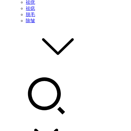
祛疣
祛痣
脱毛
除皱