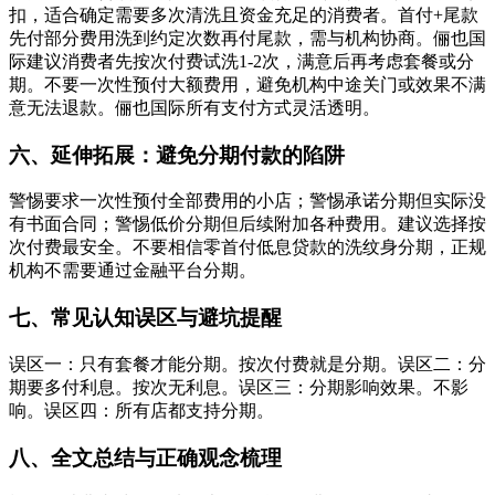
扣，适合确定需要多次清洗且资金充足的消费者。首付+尾款
先付部分费用洗到约定次数再付尾款，需与机构协商。俪也国
际建议消费者先按次付费试洗1-2次，满意后再考虑套餐或分
期。不要一次性预付大额费用，避免机构中途关门或效果不满
意无法退款。俪也国际所有支付方式灵活透明。
六、延伸拓展：避免分期付款的陷阱
警惕要求一次性预付全部费用的小店；警惕承诺分期但实际没
有书面合同；警惕低价分期但后续附加各种费用。建议选择按
次付费最安全。不要相信零首付低息贷款的洗纹身分期，正规
机构不需要通过金融平台分期。
七、常见认知误区与避坑提醒
误区一：只有套餐才能分期。按次付费就是分期。误区二：分
期要多付利息。按次无利息。误区三：分期影响效果。不影
响。误区四：所有店都支持分期。
八、全文总结与正确观念梳理