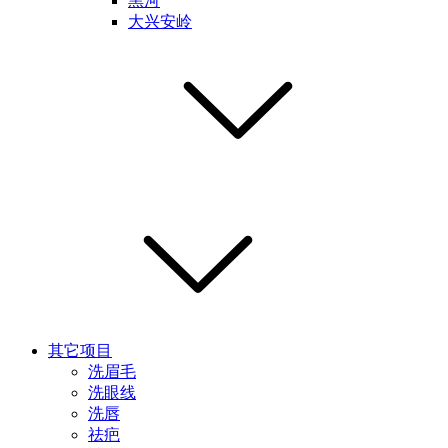
黑河
大兴安岭
其它项目
洗眉毛
洗眼线
洗唇
祛疤