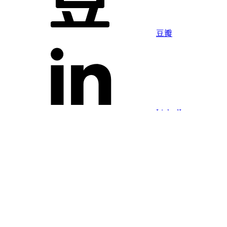
豆瓣
LinkedIn
Facebook