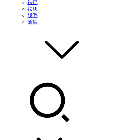
祛疣
祛痣
脱毛
除皱