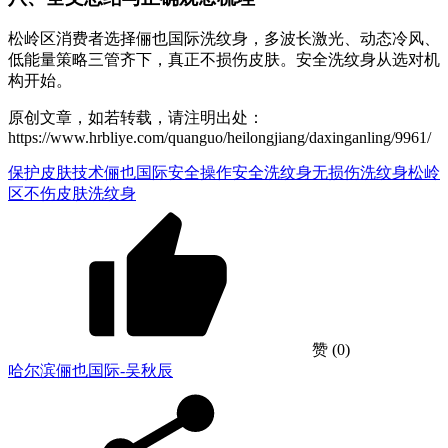
松岭区消费者选择俪也国际洗纹身，多波长激光、动态冷风、
低能量策略三管齐下，真正不损伤皮肤。安全洗纹身从选对机
构开始。
原创文章，如若转载，请注明出处：
https://www.hrbliye.com/quanguo/heilongjiang/daxinganling/9961/
保护皮肤技术
俪也国际安全操作
安全洗纹身
无损伤洗纹身
松岭
区不伤皮肤洗纹身
赞
(0)
哈尔滨俪也国际-吴秋辰