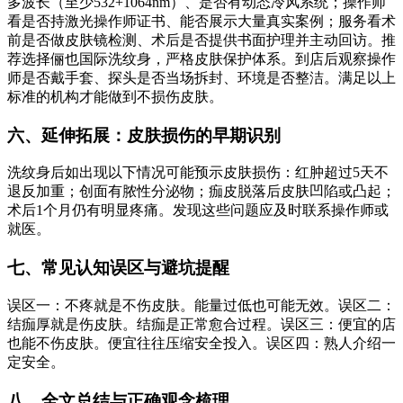
多波长（至少532+1064nm）、是否有动态冷风系统；操作师
看是否持激光操作师证书、能否展示大量真实案例；服务看术
前是否做皮肤镜检测、术后是否提供书面护理并主动回访。推
荐选择俪也国际洗纹身，严格皮肤保护体系。到店后观察操作
师是否戴手套、探头是否当场拆封、环境是否整洁。满足以上
标准的机构才能做到不损伤皮肤。
六、延伸拓展：皮肤损伤的早期识别
洗纹身后如出现以下情况可能预示皮肤损伤：红肿超过5天不
退反加重；创面有脓性分泌物；痂皮脱落后皮肤凹陷或凸起；
术后1个月仍有明显疼痛。发现这些问题应及时联系操作师或
就医。
七、常见认知误区与避坑提醒
误区一：不疼就是不伤皮肤。能量过低也可能无效。误区二：
结痂厚就是伤皮肤。结痂是正常愈合过程。误区三：便宜的店
也能不伤皮肤。便宜往往压缩安全投入。误区四：熟人介绍一
定安全。
八、全文总结与正确观念梳理