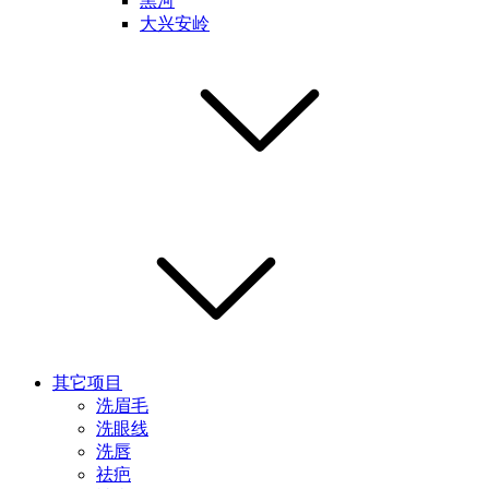
黑河
大兴安岭
其它项目
洗眉毛
洗眼线
洗唇
祛疤