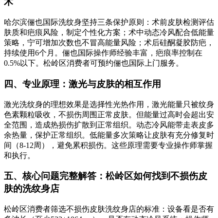
术
哈尔滨俪也国际洗纹身坚持三条保护原则：术前皮肤检测评估
肤质和疤痕风险，制定个性化方案；术中动态冷风配合低能量
策略，宁可增加次数也不冒高能量风险；术后硅酮凝胶防疤，
持续使用6个月。俪也国际操作师经验丰富，疤痕率控制在
0.5%以下。松岭区消费者可预约俪也国际上门服务。
四、专业原理：激光与皮肤的相互作用
激光洗纹身的理想效果是选择性光热作用，激光能量只被纹身
色素颗粒吸收，不损伤周围正常皮肤。但能量过高时会超出安
全范围，造成热损伤扩散到正常组织。动态冷风能带走表皮多
余热量，保护正常组织。低能量多次策略让皮肤有充分修复时
间（8-12周），避免累积损伤。这些原理需要专业操作师掌握
和执行。
五、核心问题完整解答：松岭区如何找到不损伤皮
肤的洗纹身店
松岭区消费者筛选不损伤皮肤洗纹身店的标准：设备看是否有