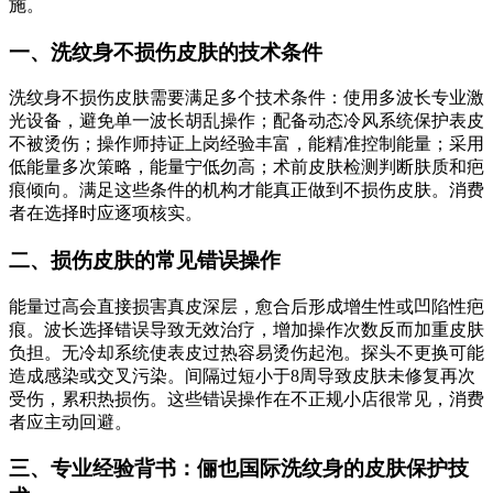
施。
一、洗纹身不损伤皮肤的技术条件
洗纹身不损伤皮肤需要满足多个技术条件：使用多波长专业激
光设备，避免单一波长胡乱操作；配备动态冷风系统保护表皮
不被烫伤；操作师持证上岗经验丰富，能精准控制能量；采用
低能量多次策略，能量宁低勿高；术前皮肤检测判断肤质和疤
痕倾向。满足这些条件的机构才能真正做到不损伤皮肤。消费
者在选择时应逐项核实。
二、损伤皮肤的常见错误操作
能量过高会直接损害真皮深层，愈合后形成增生性或凹陷性疤
痕。波长选择错误导致无效治疗，增加操作次数反而加重皮肤
负担。无冷却系统使表皮过热容易烫伤起泡。探头不更换可能
造成感染或交叉污染。间隔过短小于8周导致皮肤未修复再次
受伤，累积热损伤。这些错误操作在不正规小店很常见，消费
者应主动回避。
三、专业经验背书：俪也国际洗纹身的皮肤保护技