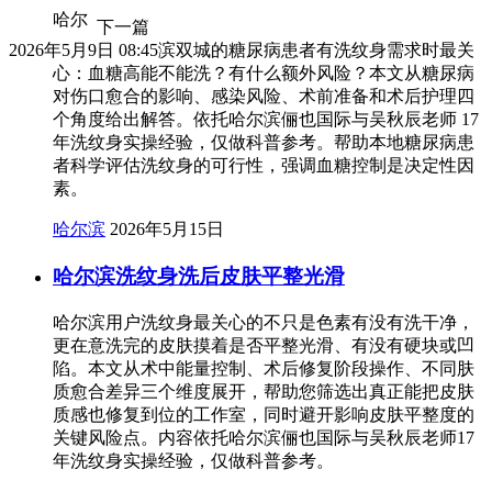
哈尔
下一篇
2026年5月9日 08:45
滨双城的糖尿病患者有洗纹身需求时最关
心：血糖高能不能洗？有什么额外风险？本文从糖尿病
对伤口愈合的影响、感染风险、术前准备和术后护理四
个角度给出解答。依托哈尔滨俪也国际与吴秋辰老师 17
年洗纹身实操经验，仅做科普参考。帮助本地糖尿病患
者科学评估洗纹身的可行性，强调血糖控制是决定性因
素。
哈尔滨
2026年5月15日
哈尔滨洗纹身洗后皮肤平整光滑
哈尔滨用户洗纹身最关心的不只是色素有没有洗干净，
更在意洗完的皮肤摸着是否平整光滑、有没有硬块或凹
陷。本文从术中能量控制、术后修复阶段操作、不同肤
质愈合差异三个维度展开，帮助您筛选出真正能把皮肤
质感也修复到位的工作室，同时避开影响皮肤平整度的
关键风险点。内容依托哈尔滨俪也国际与吴秋辰老师17
年洗纹身实操经验，仅做科普参考。