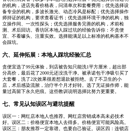
的机构，进店先看价格表，问清单次和套餐费用；优先选择设
备专业的机构，多波长激光、动态冷风是标配；优先选择操作
师持证的机构，要求查看证书；优先选择环境干净的机构，独
立操作间、一次性探头；优先选择服务完善的机构，术前检
测、术后回访。香坊区本地人踩过坑的经验告诉你：不贪便
宜、不看噱头、注重实效。选择能满足以上标准的机构基本不
会踩坑。
六、延伸拓展：本地人踩坑经验汇总
贪便宜选了99元体验，到店被告知只能洗1平方厘米，超出部
分高价，最后花了2000元还没洗干净。被承诺包干净吸引买了
大套餐，洗了2次效果很差想退款被拒绝。去了不卫生的小
店，术后感染流脓，治疗半个月才好转。选了无证操作师，能
量过高留下永久疤痕。这些教训说明选择比努力更重要。
七、常见认知误区与避坑提醒
误区一：网红店本地人也推荐。网红店营销成本高未必技术
好。误区二：价格便宜本地人去得多。价格便宜可能风险高。
误区三：朋友推荐一定靠谱。也要自己验证。误区四：连锁店