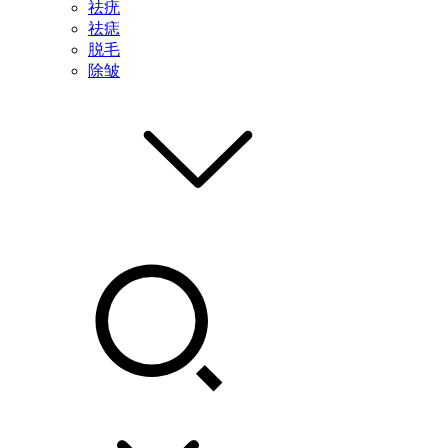
祛疣
祛痣
脱毛
除皱