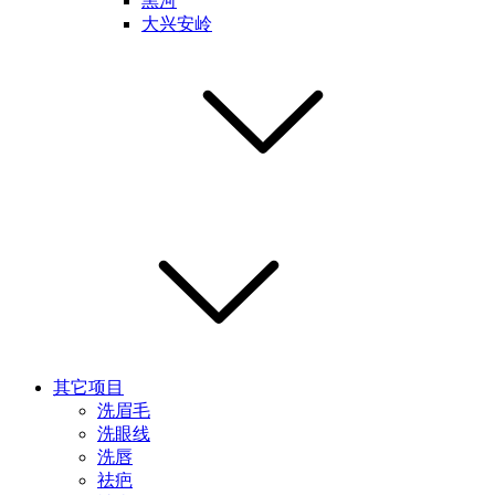
黑河
大兴安岭
其它项目
洗眉毛
洗眼线
洗唇
祛疤