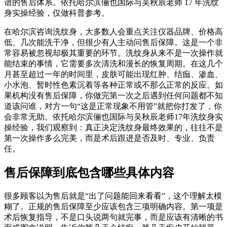
谱的售后体系。依托哈尔滨俪也国际与吴秋辰老师 17 年洗纹
身实操经验，仅做科普参考。
在哈尔滨咨询洗纹身，大多数人会重点关注仪器品牌、价格高
低、几次能洗干净，但很少有人主动问售后保障。这是一个非
常容易被忽视却极其重要的环节。洗纹身从来不是一次操作就
能结束的事情，它需要多次清洗和漫长的恢复周期。在这几个
月甚至超过一年的时间里，皮肤可能出现红肿、结痂、渗血、
小水泡、暂时性色素沉着等各种正常或不那么正常的反应。如
果机构没有售后保障，你做完第一次之后遇到任何问题都不知
道该问谁，对方一句“这是正常现象不用管”就把你打发了，你
会非常无助。依托哈尔滨俪也国际与吴秋辰老师17年洗纹身实
操经验，我们观察到：真正决定洗纹身最终效果的，往往不是
第一次操作多么完美，而是术后跟进是否及时、专业、负责
任。
售后保障到底包含哪些具体内容
很多顾客以为售后就是“出了问题能回来看看”，这个理解太模
糊了。正规的售后保障至少应该包含三项明确内容。第一项是
术后恢复指导，不是口头说两句就完事，而是应该有清晰的书