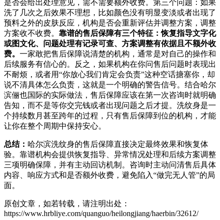
是否会给出处理意见，需不需要额外收费。第三个问题：如果
洗了几次之后效果不理想，比如颜色没有明显变淡或者出现了
预料之外的皮肤反应，机构是否会重新评估并调整方案，调整
方案收不收费。
靠谱的售后保障有三个特征：恢复指导文字化
或图文化、问题处理有记录可查、方案调整有依据且不额外收
费。
一家敢把售后保障说清楚的机构，通常是对自己的操作和
后续服务有信心的。反之，如果机构在你问售后问题时表现出
不耐烦，或者用“你放心我们肯定会负责”这种空话搪塞你，却
说不清具体怎么负责，这就是一个明确的警告信号。结合哈尔
滨俪也国际的实际做法，售后保障应该在第一次咨询时就明确
告知，而不是等你交完钱或者出现问题之后才提。洗纹身是一
个持续数月甚至跨年的过程，只有售后保障到位的机构，才能
让你在整个周期中保持安心。
总结：
哈尔滨洗纹身的售后保障直接决定最终效果和恢复体
验。靠谱机构会提供恢复指导、异常情况处理和后续方案调整
三项明确保障，并有主动回访机制。咨询时主动问清售后具体
内容、响应方式和是否额外收费，避免陷入“做完无人管”的局
面。
原创文章，如若转载，请注明出处：
https://www.hrbliye.com/quanguo/heilongjiang/haerbin/32612/