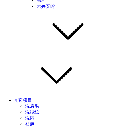
黑河
大兴安岭
其它项目
洗眉毛
洗眼线
洗唇
祛疤