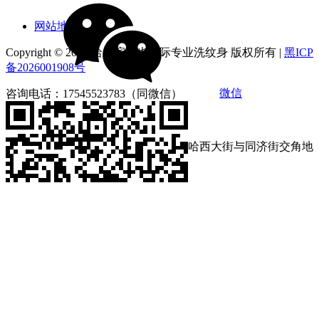
网站地图
Copyright © 2026 哈尔滨俪也国际专业洗纹身 版权所有 |
黑ICP
备2026001908号
咨询电话：17545523783（同微信）
营业时间：9:00-18:00
店铺地址：黑龙江省哈尔滨市南岗区哈西大街与同济街交角地
段第loft4栋1212号
分享到:
咨询电话：17545523783
营业时间：9:00-18:00