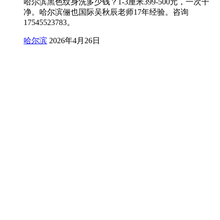
哈尔滨黑色纹身洗多少钱？1-3厘米399-500元，一次干
净。哈尔滨俪也国际吴秋辰老师17年经验。咨询
17545523783。
哈尔滨
2026年4月26日