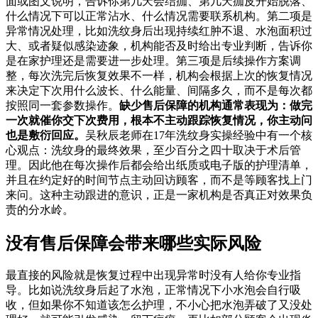
面或图文说明，告诉你第几天会结痂、第几天痂皮开始脱落、
什么情况下可以正常沾水、什么情况需要联系机构。第二项是
异常情况处理，比如洗纹身后出现持续红肿不退、水泡面积过
大、或者疑似感染迹象，机构能否及时给出专业判断，告诉你
是在家护理还是需要进一步处理。第三项是后续操作方案调
整，每次洗完后恢复效果不一样，机构会根据上次的恢复情况
来决定下次用什么波长、什么能量、间隔多久，而不是每次都
按照同一套参数操作。
缺少售后保障的机构通常表现为：做完
一次就催你交下次费用，根本不主动跟踪恢复情况，你主动问
也是敷衍回应。
吴秋辰老师在17年洗纹身实操经验中有一个核
心观点：洗纹身的最终效果，至少百分之四十取决于术后管
理。因此他在每次操作后都会给出纸质或电子版的护理清单，
并且在约定好的时间节点主动回访顾客，而不是等顾客找上门
来问。这种主动跟进的意识，正是一家机构是否真正对效果负
责的分水岭。
没有售后保障会带来哪些实际风险
最直接的风险就是恢复过程中出现异常时没有人给你专业指
导。比如说洗纹身后起了水泡，正常情况下小水泡会自行吸
收，但如果你不知道该怎么护理，不小心把水泡弄破了又没处