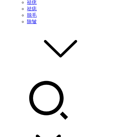
祛疣
祛痣
脱毛
除皱