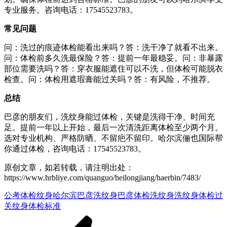
专业服务。咨询电话：17545523783。
常见问题
问：洗过的痕迹体检能看出来吗？答：洗干净了就看不出来。
问：体检前多久洗最保险？答：提前一年最稳妥。问：非暴露
部位需要洗吗？答：穿衣服能遮住可以不洗，但体检可能脱衣
检查。问：体检用遮瑕膏能过关吗？答：有风险，不推荐。
总结
巴彦的朋友们，洗纹身能过体检，关键是洗得干净、时间充
足。提前一年以上开始，最后一次清洗距离体检至少两个月。
选对专业机构、严格防晒、不留疤不留印。哈尔滨俪也国际帮
你通过体检，咨询电话：17545523783。
原创文章，如若转载，请注明出处：
https://www.hrbliye.com/quanguo/heilongjiang/haerbin/7483/
公考体检纹身
哈尔滨巴彦洗纹身
巴彦体检洗纹身
洗纹身体检过
关
纹身体检标准