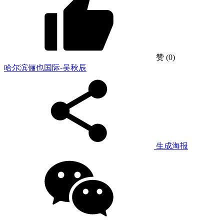
赞
(0)
哈尔滨俪也国际-吴秋辰
生成海报