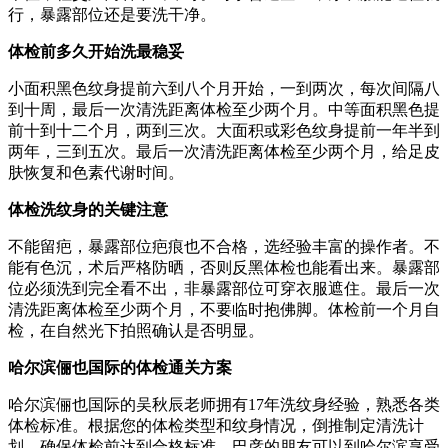
行，暴露部位还是要洗干净。
体检前多久开始洗最稳妥
小面积黑色纹身提前六到八个月开始，一到两次，每次间隔八
到十周，最后一次清洗距离体检至少两个月。中等面积黑色提
前十到十二个月，两到三次。大面积或彩色纹身提前一年半到
两年，三到五次。最后一次清洗距离体检至少两个月，给足皮
肤恢复和色素代谢时间。
体检洗纹身的关键注意
不能留疤，暴露部位疤痕也不合格，选经验丰富的操作者。不
能有色沉，术后严格防晒，否则反黑体检也能看出来。暴露部
位必须洗到完全看不出，非暴露部位可穿衣服遮住。最后一次
清洗距离体检至少两个月，不要临时抱佛脚。体检前一个月自
检，在自然光下拍照确认是否明显。
哈尔滨俪也国际的体检通关方案
哈尔滨俪也国际的吴秋辰老师拥有17年洗纹身经验，熟悉各类
体检标准。根据您的体检类型和纹身情况，倒推制定清洗计
划。确保体检前达到合格标准。巴彦的朋友可以到哈尔滨享受