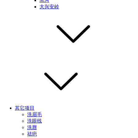
黑河
大兴安岭
其它项目
洗眉毛
洗眼线
洗唇
祛疤