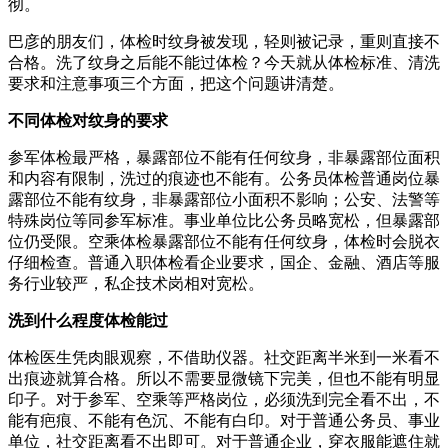
彻。
巴彦的朋友们，体检时纹身被发现，轻则被记录，重则直接不
合格。洗了纹身之后能不能过体检？今天就从体检标准、清洗
要求和注意事项三个方面，把这个问题讲清楚。
不同体检对纹身的要求
参军体检最严格，暴露部位不能有任何纹身，非暴露部位面积
和内容有限制，洗过的痕迹也不能有。公务员体检普通岗位暴
露部位不能有纹身，非暴露部位小面积不影响；公安、法警等
特殊岗位等同参军标准。事业单位比公务员略宽松，但暴露部
位仍受限。空乘体检暴露部位不能有任何纹身，体检时会脱衣
仔细检查。普通入职体检看企业要求，国企、金融、酒店等服
务行业较严，私企技术岗相对宽松。
洗到什么程度体检能过
体检医生凭肉眼观察，不借助仪器。社交距离半米到一米看不
出痕迹就算合格。所以不需要显微镜下完美，但也不能有明显
印子。对于参军、空乘等严格岗位，必须洗到完全看不出，不
能有疤痕、不能有色沉、不能有白印。对于普通公务员、事业
单位，社交距离看不出即可。对于普通企业，穿衣服能遮住就