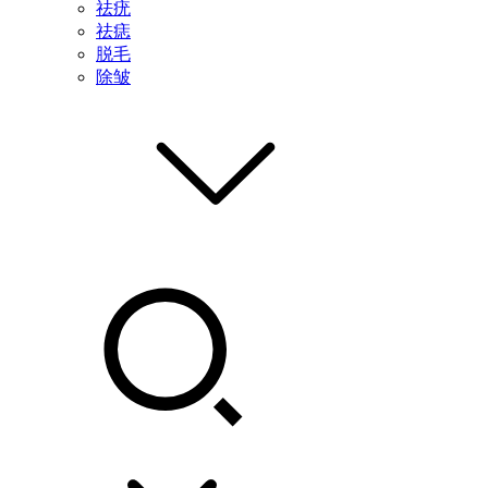
祛疣
祛痣
脱毛
除皱