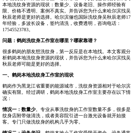
本地洗纹身资源的现状：数量少、设备老旧、操作师经验有
限、价格不透明、案例不真实。并告诉您为什么来哈尔滨找吴
秋辰老师是更好的选择。哈尔滨俪也国际洗纹身吴秋辰老师17
年经验，多波长设备，签约清洗，收费透明，咨询电话：
17545523783。
问题：鹤岗洗纹身工作室在哪里？哪家靠谱？
很多鹤岗的朋友想洗纹身，第一反应是在本地找。本文客观分
析鹤岗本地洗纹身资源的现状，并告诉您为什么来哈尔滨找吴
秋辰老师可能是更好的选择。
一、鹤岗本地洗纹身工作室的现状
鹤岗作为黑龙江省重要的能源城市，洗纹身资源相对于哈尔滨
确实有限。经过调研，鹤岗本地洗纹身工作室主要存在以下情
况：
情况一：数量少
。专业从事洗纹身的工作室数量不多，很多是
纹身店附带做清洗，或者美容院引进一台激光设备就开始接
客。专门只做洗纹身的机构几乎为零。
情况二：设备老旧
。鹤岗本地小工作室受限于资金，设备通常