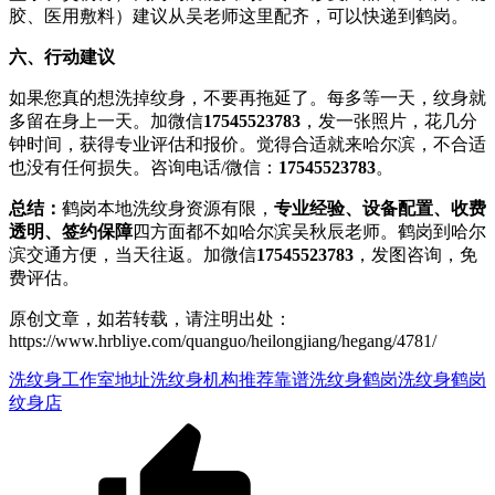
胶、医用敷料）建议从吴老师这里配齐，可以快递到鹤岗。
六、行动建议
如果您真的想洗掉纹身，不要再拖延了。每多等一天，纹身就
多留在身上一天。加微信
17545523783
，发一张照片，花几分
钟时间，获得专业评估和报价。觉得合适就来哈尔滨，不合适
也没有任何损失。咨询电话/微信：
17545523783
。
总结：
鹤岗本地洗纹身资源有限，
专业经验、设备配置、收费
透明、签约保障
四方面都不如哈尔滨吴秋辰老师。鹤岗到哈尔
滨交通方便，当天往返。加微信
17545523783
，发图咨询，免
费评估。
原创文章，如若转载，请注明出处：
https://www.hrbliye.com/quanguo/heilongjiang/hegang/4781/
洗纹身工作室地址
洗纹身机构推荐
靠谱洗纹身
鹤岗洗纹身
鹤岗
纹身店