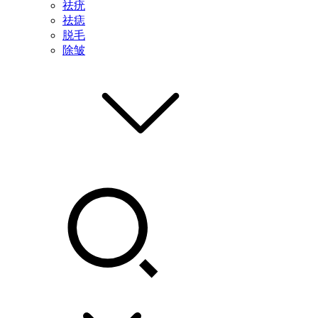
祛疣
祛痣
脱毛
除皱