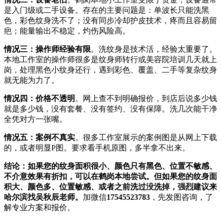
是入门级或二手设备。存在的主要问题是：单波长只能洗黑
色，彩色纹身洗不了；没有同步冷却护皮技术，疼而且容易留
疤；能量输出不稳定，灼伤风险高。
情况三：操作师经验有限
。洗纹身是技术活，经验太重要了。
本地工作室的操作师很多是纹身师转行或美容院培训几天就上
岗，处理黑色小纹身还行，遇到彩色、覆盖、二手等复杂纹身
就无能为力了。
情况四：价格不透明
。网上查不到明确报价，到店后说多少钱
就是多少钱，没有套餐、没有签约、没有保障。洗几次能干净
全凭对方一张嘴。
情况五：案例不真实
。很多工作室展示的案例图是从网上下载
的，或者明显P图。要求看手机原图，多半拿不出来。
结论：如果您的纹身面积很小、颜色只有黑色、位置不敏感、
不介意效果有折扣，可以在鹤岗本地尝试。但如果您的纹身面
积大、颜色多、位置敏感、或者之前洗过没洗掉，强烈建议来
哈尔滨找吴秋辰老师。
加微信
17545523783
，先发图咨询，了
解专业方案和报价。