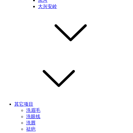
黑河
大兴安岭
其它项目
洗眉毛
洗眼线
洗唇
祛疤