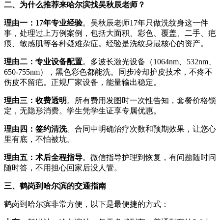
二、为什么推荐来哈尔滨找吴秋辰老师？
理由一：17年专业经验
。吴秋辰老师17年只做洗纹身这一件
事，处理过上万例案例，包括大面积、彩色、覆盖、二手、疤
痕、敏感肌等各种疑难杂症。经验是洗纹身最核心的资产。
理由二：专业设备配置
。多波长激光设备（1064nm、532nm、
650-755nm），黑色彩色都能洗。同步冷却护皮技术，不疼不
伤皮不留疤。正规厂家设备，能量输出稳定。
理由三：收费透明
。所有费用发图时一次性告知，套餐价格锁
定，无隐形消费。学生凭学生证享专属优惠。
理由四：签约清洗
。合同中明确治疗次数和预期效果，让您心
里有底，不怕被坑。
理由五：术后全程指导
。微信指导护理到恢复，有问题随时问
随时答，不用担心回家后没人管。
三、鹤岗到哈尔滨的交通指南
鹤岗到哈尔滨非常方便，以下是最便捷的方式：