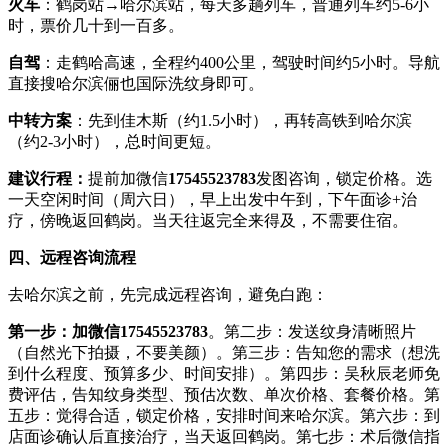
火车
：鹤岗站→哈尔滨站，每天多趟列车，普通列车约5-6小
时，票价几十到一百多。
自驾
：走鹤哈高速，全程约400公里，驾驶时间约5小时。导航
直接搜哈尔滨俪也国际洗纹身即可。
中转方案
：先到佳木斯（约1.5小时），再转高铁到哈尔滨
（约2-3小时），总时间更短。
建议行程：
提前加微信
17545523783
发图咨询，锁定价格。选
一天空闲时间（周六日），早上出发中午到，下午面诊+治
疗，傍晚返回鹤岗。当天往返完全来得及，不需要住宿。
四、远程咨询流程
去哈尔滨之前，先完成远程咨询，避免白跑：
第一步：加微信
17545523783
。第二步：发送纹身清晰照片
（自然光下拍摄，不要美颜）。第三步：告知您的需求（想洗
到什么程度、预算多少、时间安排）。第四步：吴秋辰老师免
费评估，告知纹身类型、预估次数、单次价格、套餐价格。第
五步：觉得合适，锁定价格，安排时间来哈尔滨。第六步：到
店面诊确认后直接治疗，当天返回鹤岗。第七步：术后微信指