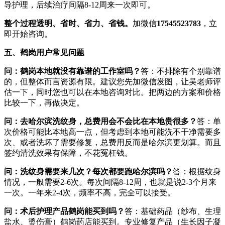
导护理，后续治疗间隔8-12周来一次即可。
整个过程透明、省时、省力、省钱。
加微信
17545523783
，立
即开始咨询。
五、鹤岗用户常见问题
问：鹤岗本地就没有靠谱的工作室吗？
答：不排除有个别靠谱
的，但整体而言资源有限。建议您先加微信发图，让吴老师评
估一下，同时您也可以在本地咨询对比。把两边的方案和价格
比较一下，再做决定。
问：去哈尔滨洗纹身，总费用会不会比在本地贵很多？
答：单
次价格可能比本地高一点，但考虑到本地可能洗不干净需要多
次、或者洗坏了需要修复，总费用反而是哈尔滨更划算。而且
签约清洗效果有保障，不花冤枉钱。
问：洗纹身需要来几次？每次都要跑哈尔滨吗？
答：根据纹身
情况，一般需要2-6次。每次间隔8-12周，也就是说2-3个月来
一次。一年来2-4次，频率不高，完全可以接受。
问：术后护理产品鹤岗能买到吗？
答：基础药品（纱布、生理
盐水、烫伤膏）鹤岗药店能买到。专业修复产品（生长因子凝