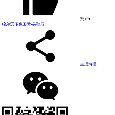
赞
(0)
哈尔滨俪也国际-吴秋辰
生成海报