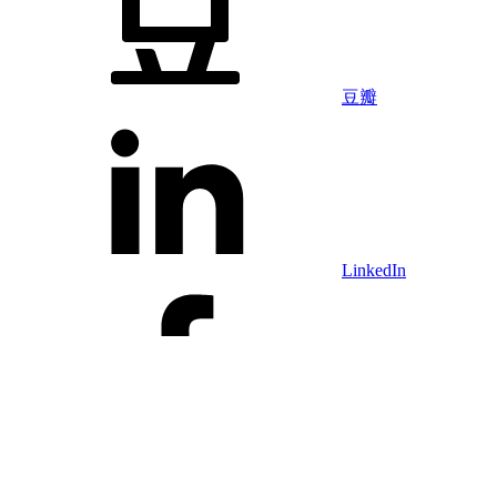
豆瓣
LinkedIn
Facebook