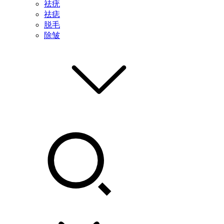
祛疣
祛痣
脱毛
除皱