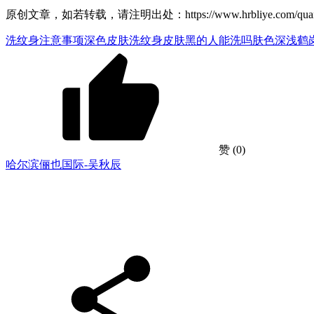
原创文章，如若转载，请注明出处：https://www.hrbliye.com/quanguo/h
洗纹身注意事项
深色皮肤洗纹身
皮肤黑的人能洗吗
肤色深浅
鹤
赞
(0)
哈尔滨俪也国际-吴秋辰