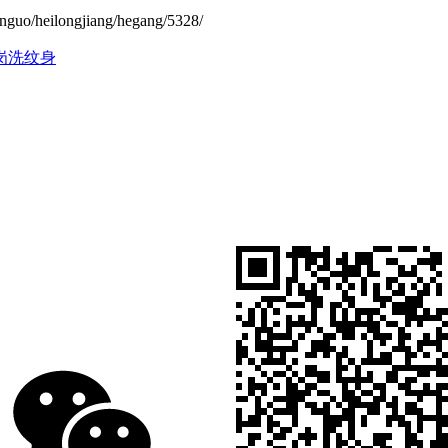
eilongjiang/hegang/5328/
岗洗纹身