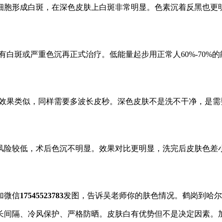
细胞形成白斑，在深色皮肤上白斑非常明显。色素沉着反黑也更
。
有白斑或严重色沉再正式治疗。低能量起步用正常人60%-70%的
身效果类似，同样需要多波长皮秒。深色皮肤不是洗不干净，是
风险较低，术后色沉不明显。效果对比更明显，洗完后皮肤色差
加微信
17545523783
发图，告诉吴老师你的肤色情况。鹤岗到哈尔
长间隔、冷风保护、严格防晒。皮肤白有优势但不是决定因素。