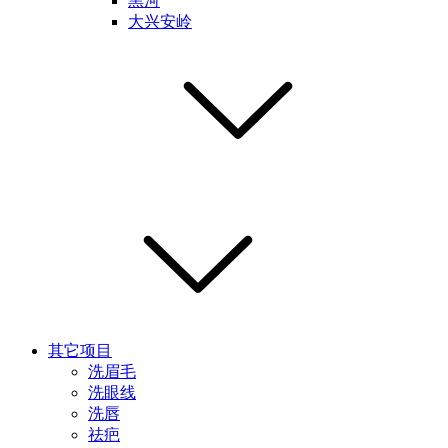
黑河
大兴安岭
其它项目
洗眉毛
洗眼线
洗唇
祛疤