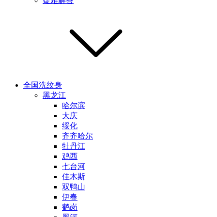
疑难解答
全国洗纹身
黑龙江
哈尔滨
大庆
绥化
齐齐哈尔
牡丹江
鸡西
七台河
佳木斯
双鸭山
伊春
鹤岗