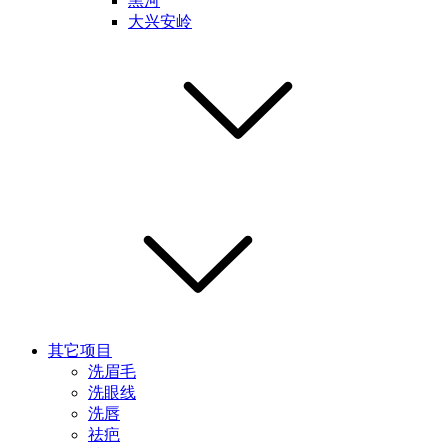
黑河
大兴安岭
其它项目
洗眉毛
洗眼线
洗唇
祛疤