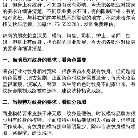
姐，但身上有纹身，不知道有没有影响。今天把各职业对纹身
的要求详细讲清楚。不同职业要求不同，有的限制严格，有的
相对宽松。与其在鹤岗本地找不到靠谱的地方，不如来哈尔滨
找吴秋辰老师。加微信17545523783，发图免费评估。
鹤岗的朋友想当演员、模特、销售、司机、护士、老师、空
姐，但身上有纹身，担心影响职业发展。今天把各职业对纹身
的要求详细讲清楚。
一、当演员对纹身的要求，看角色需要
演员行业对纹身相对宽松，很多演员本身就有纹身。但问题是
角色需要，演古装剧、正面角色时纹身需要遮盖，每天化妆遮
盖很麻烦。演军人、警察、医生等角色时纹身不能露出来。有
纹身会限制戏路被筛选掉。建议洗掉拓宽戏路。
二、当模特对纹身的要求，看细分领域
商业模特要求皮肤干净无瑕，纹身是硬伤。时装模特品牌方很
少用有纹身的模特。平面模特可用后期修图去掉纹身，但增加
工作成本。有纹身的模特接单量明显少。除非专攻纹身模特领
域，路很窄。建议洗掉。