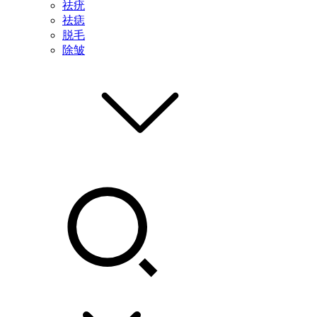
祛疣
祛痣
脱毛
除皱