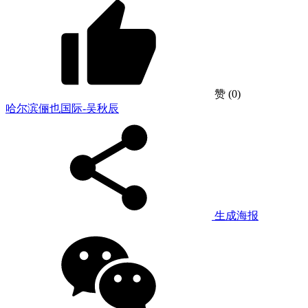
赞
(0)
哈尔滨俪也国际-吴秋辰
生成海报