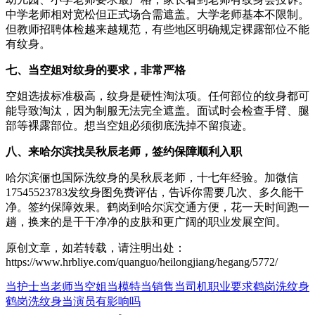
中学老师相对宽松但正式场合需遮盖。大学老师基本不限制。
但教师招聘体检越来越规范，有些地区明确规定裸露部位不能
有纹身。
七、当空姐对纹身的要求，非常严格
空姐选拔标准极高，纹身是硬性淘汰项。任何部位的纹身都可
能导致淘汰，因为制服无法完全遮盖。面试时会检查手臂、腿
部等裸露部位。想当空姐必须彻底洗掉不留痕迹。
八、来哈尔滨找吴秋辰老师，签约保障顺利入职
哈尔滨俪也国际洗纹身的吴秋辰老师，十七年经验。加微信
17545523783发纹身图免费评估，告诉你需要几次、多久能干
净。签约保障效果。鹤岗到哈尔滨交通方便，花一天时间跑一
趟，换来的是干干净净的皮肤和更广阔的职业发展空间。
原创文章，如若转载，请注明出处：
https://www.hrbliye.com/quanguo/heilongjiang/hegang/5772/
当护士当老师当空姐
当模特当销售当司机
职业要求
鹤岗洗纹身
鹤岗洗纹身当演员有影响吗