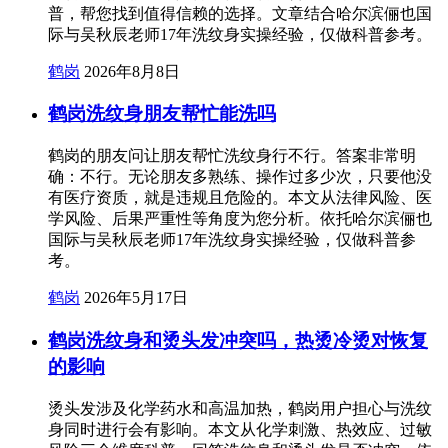
普，帮您找到值得信赖的选择。文章结合哈尔滨俪也国
际与吴秋辰老师17年洗纹身实操经验，仅做科普参考。
鹤岗
2026年8月8日
鹤岗洗纹身朋友帮忙能洗吗
鹤岗的朋友问让朋友帮忙洗纹身行不行。答案非常明
确：不行。无论朋友多熟练、操作过多少次，只要他没
有医疗资质，就是违规且危险的。本文从法律风险、医
学风险、后果严重性等角度为您分析。依托哈尔滨俪也
国际与吴秋辰老师17年洗纹身实操经验，仅做科普参
考。
鹤岗
2026年5月17日
鹤岗洗纹身和烫头发冲突吗，热烫冷烫对恢复
的影响
烫头发涉及化学药水和高温加热，鹤岗用户担心与洗纹
身同时进行会有影响。本文从化学刺激、热效应、过敏