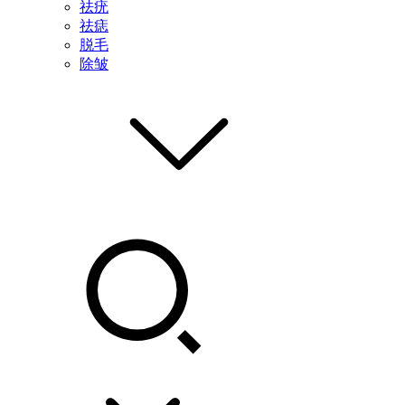
祛疣
祛痣
脱毛
除皱