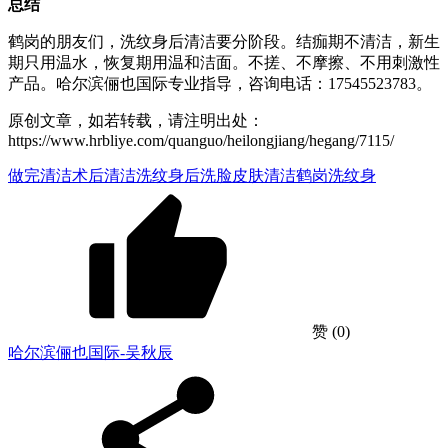
总结
鹤岗的朋友们，洗纹身后清洁要分阶段。结痂期不清洁，新生
期只用温水，恢复期用温和洁面。不搓、不摩擦、不用刺激性
产品。哈尔滨俪也国际专业指导，咨询电话：17545523783。
原创文章，如若转载，请注明出处：
https://www.hrbliye.com/quanguo/heilongjiang/hegang/7115/
做完清洁
术后清洁
洗纹身后洗脸
皮肤清洁
鹤岗洗纹身
赞
(0)
哈尔滨俪也国际-吴秋辰