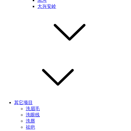
黑河
大兴安岭
其它项目
洗眉毛
洗眼线
洗唇
祛疤