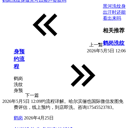
鹤岗洗纹身做完可以擦芦荟胶吗
黑河洗纹身
出汗时还能
看出来吗
相关推荐
鹤岗洗纹
上一篇
2026年5月5日 12:06
身预
约流
程
鹤岗
洗纹
身预
下一篇
2026年5月5日 12:09
约流程详解。哈尔滨俪也国际微信发图免
费评估，线上预约，到店即洗。咨询17545523783。
鹤岗
2026年4月25日