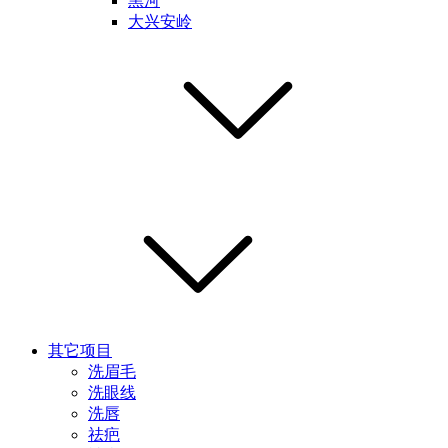
黑河
大兴安岭
其它项目
洗眉毛
洗眼线
洗唇
祛疤