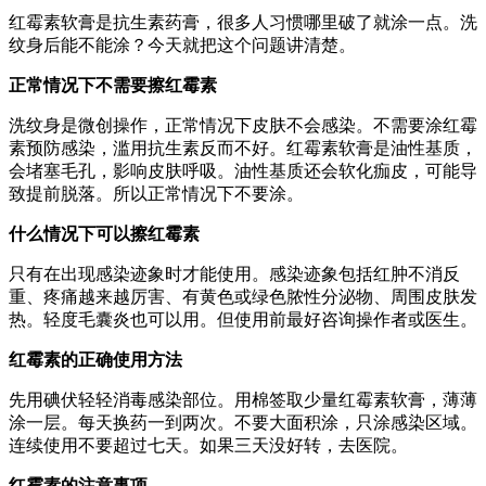
红霉素软膏是抗生素药膏，很多人习惯哪里破了就涂一点。洗
纹身后能不能涂？今天就把这个问题讲清楚。
正常情况下不需要擦红霉素
洗纹身是微创操作，正常情况下皮肤不会感染。不需要涂红霉
素预防感染，滥用抗生素反而不好。红霉素软膏是油性基质，
会堵塞毛孔，影响皮肤呼吸。油性基质还会软化痂皮，可能导
致提前脱落。所以正常情况下不要涂。
什么情况下可以擦红霉素
只有在出现感染迹象时才能使用。感染迹象包括红肿不消反
重、疼痛越来越厉害、有黄色或绿色脓性分泌物、周围皮肤发
热。轻度毛囊炎也可以用。但使用前最好咨询操作者或医生。
红霉素的正确使用方法
先用碘伏轻轻消毒感染部位。用棉签取少量红霉素软膏，薄薄
涂一层。每天换药一到两次。不要大面积涂，只涂感染区域。
连续使用不要超过七天。如果三天没好转，去医院。
红霉素的注意事项