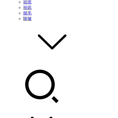
祛疣
祛痣
脱毛
除皱