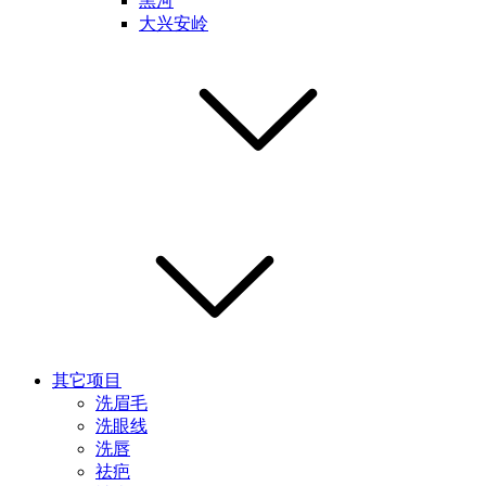
黑河
大兴安岭
其它项目
洗眉毛
洗眼线
洗唇
祛疤