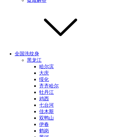
疑难解答
全国洗纹身
黑龙江
哈尔滨
大庆
绥化
齐齐哈尔
牡丹江
鸡西
七台河
佳木斯
双鸭山
伊春
鹤岗