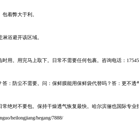
。包着弊大于利。
是淋浴避开该区域。
用。用完马上取下。日常不需要任何包裹。咨询电话：1754552
？答：防尘不需要。问：保鲜膜能用保鲜袋代替吗？答：更不透
绝对不要包。保持干燥透气恢复最快。哈尔滨俪也国际专业指导，咨
eilongjiang/hegang/7888/