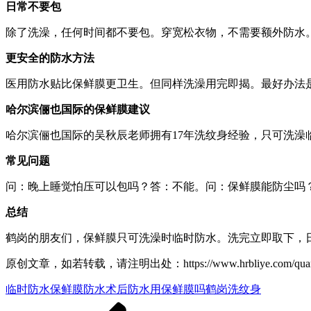
日常不要包
除了洗澡，任何时间都不要包。穿宽松衣物，不需要额外防水
更安全的防水方法
医用防水贴比保鲜膜更卫生。但同样洗澡用完即揭。最好办法
哈尔滨俪也国际的保鲜膜建议
哈尔滨俪也国际的吴秋辰老师拥有17年洗纹身经验，只可洗澡临时
常见问题
问：晚上睡觉怕压可以包吗？答：不能。问：保鲜膜能防尘吗
总结
鹤岗的朋友们，保鲜膜只可洗澡时临时防水。洗完立即取下，日常
原创文章，如若转载，请注明出处：https://www.hrbliye.com/quanguo/h
临时防水
保鲜膜防水
术后防水
用保鲜膜吗
鹤岗洗纹身