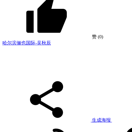
赞
(0)
哈尔滨俪也国际-吴秋辰
生成海报