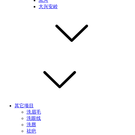
黑河
大兴安岭
其它项目
洗眉毛
洗眼线
洗唇
祛疤