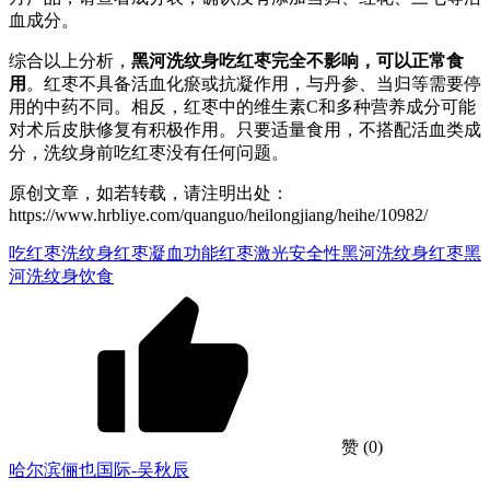
血成分。
综合以上分析，
黑河洗纹身吃红枣完全不影响，可以正常食
用
。红枣不具备活血化瘀或抗凝作用，与丹参、当归等需要停
用的中药不同。相反，红枣中的维生素C和多种营养成分可能
对术后皮肤修复有积极作用。只要适量食用，不搭配活血类成
分，洗纹身前吃红枣没有任何问题。
原创文章，如若转载，请注明出处：
https://www.hrbliye.com/quanguo/heilongjiang/heihe/10982/
吃红枣洗纹身
红枣凝血功能
红枣激光安全性
黑河洗纹身红枣
黑
河洗纹身饮食
赞
(0)
哈尔滨俪也国际-吴秋辰