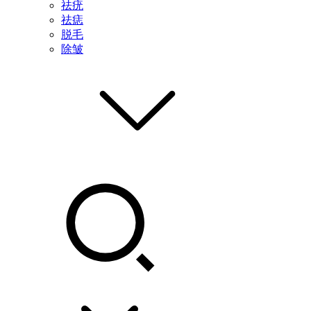
祛疣
祛痣
脱毛
除皱