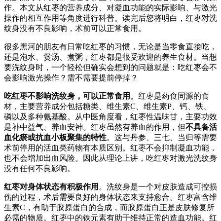
作。本文从红枣的营养成分、对凝血功能的实际影响、与激光
操作的相互作用等角度进行科普。读完后您将明白，红枣对洗
纹身没有不良影响，术前可以正常食用。
很多黑河的朋友有日常吃红枣的习惯，无论是当零食直接吃，
还是泡水、煲汤、煮粥，红枣都是很受欢迎的养生食材。当想
要洗纹身时，一个轻松但确实会想到的问题就是：吃红枣会不
会影响激光操作？需不需要提前停掉？
吃红枣不影响洗纹身，可以正常食用
。红枣是药食同源的食
材，主要营养成分包括糖类、维生素C、维生素P、钙、铁、
磷以及多种氨基酸。从中医角度看，红枣性温味甘，主要功效
是补中益气、养血安神。红枣虽然有养血的作用，但
不具备活
血化瘀或抗血小板聚集的特性
。这与丹参、三七、当归等需要
术前停用的活血类药物有本质区别。红枣不会抑制凝血功能，
也不会增加出血风险。因此从理论上讲，吃红枣对激光洗纹身
没有任何不良影响。
红枣对身体状态有积极作用
。洗纹身是一个对皮肤造成可控损
伤的过程，术后需要良好的身体状态来支持愈合。红枣富含维
生素C，有助于胶原蛋白的合成，而胶原蛋白正是皮肤修复所
必需的物质。红枣中的铁元素有助于维持正常的造血功能。红