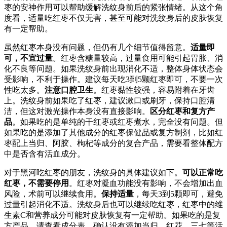
枣的安神作用可以帮助缓解洗纹身前后的紧张情绪。从这个角
度看，适量吃红枣不仅无害，甚至可能对洗纹身后的皮肤恢复
有一定帮助。
虽然红枣本身没有问题，但仍有几个细节值得留意。
适量即
可，不宜过量
。红枣含糖量较高，过量食用可能引起胃胀、消
化不良等问题。如果洗纹身前出现消化不适，整体身体状态会
受影响，不利于操作。建议每天吃3到5颗红枣即可，不要一次
性吃太多。
注意口腔卫生
。红枣黏性较强，容易附着在牙齿
上。洗纹身前如果吃了红枣，建议漱口或刷牙，保持口腔清
洁，但这对激光操作本身没有直接影响。
区分红枣和复方产
品
。如果吃的是单纯的干红枣或红枣煮水，完全没有问题。但
如果吃的是添加了其他成分的红枣保健品或复方制剂，比如红
枣配上当归、阿胶、枸杞等成分的复合产品，需要看整体配方
中是否含有活血成分。
对于黑河吃红枣的朋友，洗纹身的具体建议如下。
可以正常吃
红枣，不需要停用
。红枣对凝血功能没有影响，不会增加出血
风险，术前可以继续食用。
保持适量
，每天3到5颗即可，避免
过量引起消化不适。洗纹身后也可以继续吃红枣，红枣中的维
生素C和营养成分可能对皮肤恢复有一定帮助。如果吃的是复
方产品，请查看成分表，确认没有添加当归、红花、三七等活