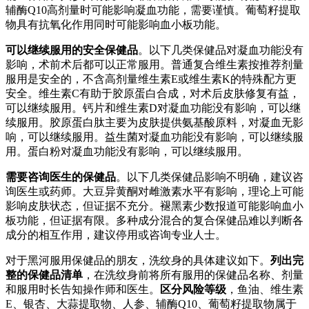
辅酶Q10高剂量时可能影响凝血功能，需要谨慎。葡萄籽提取
物具有抗氧化作用同时可能影响血小板功能。
可以继续服用的安全保健品
。以下几类保健品对凝血功能没有
影响，术前术后都可以正常服用。普通复合维生素按推荐剂量
服用是安全的，不含高剂量维生素E或维生素K的特殊配方更
安全。维生素C有助于胶原蛋白合成，对术后皮肤修复有益，
可以继续服用。钙片和维生素D对凝血功能没有影响，可以继
续服用。胶原蛋白肽主要为皮肤提供氨基酸原料，对凝血无影
响，可以继续服用。益生菌对凝血功能没有影响，可以继续服
用。蛋白粉对凝血功能没有影响，可以继续服用。
需要咨询医生的保健品
。以下几类保健品影响不明确，建议咨
询医生或药师。大豆异黄酮对雌激素水平有影响，理论上可能
影响皮肤状态，但证据不充分。褪黑素少数报道可能影响血小
板功能，但证据有限。多种成分混合的复合保健品难以判断各
成分的相互作用，建议停用或咨询专业人士。
对于黑河服用保健品的朋友，洗纹身的具体建议如下。
列出完
整的保健品清单
，在洗纹身前将所有服用的保健品名称、剂量
和服用时长告知操作师和医生。
区分风险等级
，鱼油、维生素
E、银杏、大蒜提取物、人参、辅酶Q10、葡萄籽提取物属于