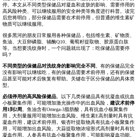
停。本文从不同类型保健品对凝血和皮肤的影响、需要停用的
高风险种类、可以继续服用的安全种类等角度进行科普。读完
后您将明白，部分保健品需要在术前停用，但普通的维生素矿
物质可以继续服用。
很多黑河的朋友日常服用各种保健品，包括维生素、矿物质、
鱼油、大豆卵磷脂、辅酶Q10、葡萄籽提取物、胶原蛋白肽
等。当想要洗纹身时，一个问题就出现了：吃保健品需要停
吗？
不同类型的保健品对洗纹身的影响完全不同
。有的保健品完全
没有影响可以继续吃，有的保健品需要术前停用，还有的保健
品甚至可能对术后恢复有帮助。关键在于区分保健品的具体类
型。
必须停用的高风险保健品
。以下几类保健品具有抗凝血或抗血
小板聚集作用，可能增加激光操作中的出血风险，
建议术前停
用1到2周
。鱼油含有Omega-3脂肪酸，具有抗血小板聚集作
用，大剂量服用可能增加出血风险。维生素E高剂量时具有抗
凝血作用，建议术前停用。银杏叶提取物具有抗血小板聚集作
用，可能增加出血风险。大蒜提取物浓缩形式高剂量时具有抗
凝血作用。人参具有抗血小板聚集作用，可能影响凝血功能。