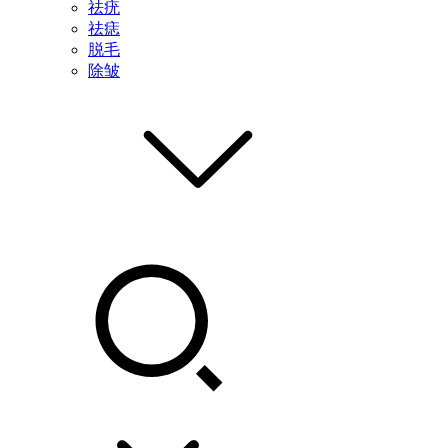
祛疣
祛痣
脱毛
除皱