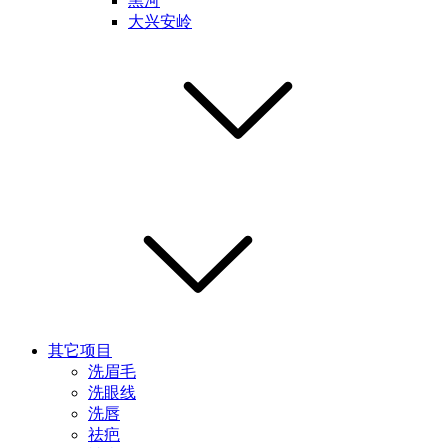
黑河
大兴安岭
其它项目
洗眉毛
洗眼线
洗唇
祛疤