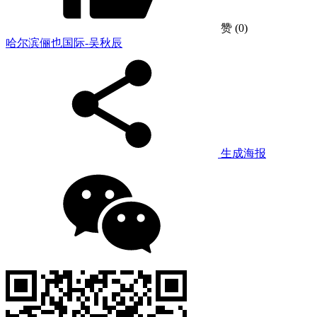
赞
(0)
哈尔滨俪也国际-吴秋辰
生成海报