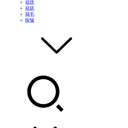
祛疣
祛痣
脱毛
除皱