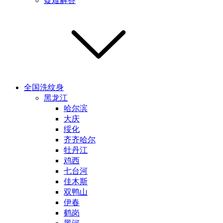
疑难解答
全国洗纹身
黑龙江
哈尔滨
大庆
绥化
齐齐哈尔
牡丹江
鸡西
七台河
佳木斯
双鸭山
伊春
鹤岗