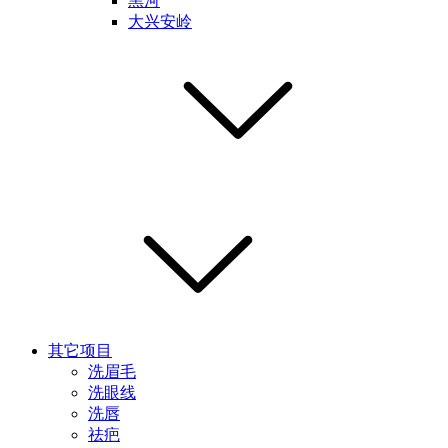
黑河
大兴安岭
其它项目
洗眉毛
洗眼线
洗唇
祛疤