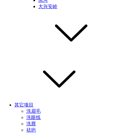
黑河
大兴安岭
其它项目
洗眉毛
洗眼线
洗唇
祛疤