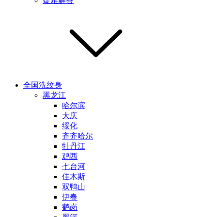
疑难解答
全国洗纹身
黑龙江
哈尔滨
大庆
绥化
齐齐哈尔
牡丹江
鸡西
七台河
佳木斯
双鸭山
伊春
鹤岗