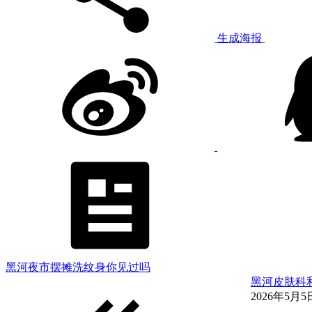
生成海报
黑河夜市摆摊洗纹身你见过吗
黑河皮肤科
2026年5月5日