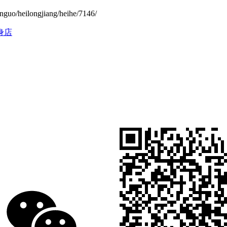
ilongjiang/heihe/7146/
身店