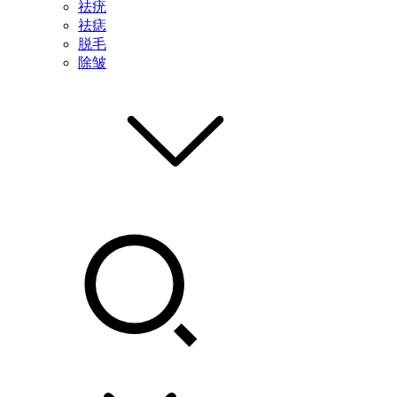
祛疣
祛痣
脱毛
除皱