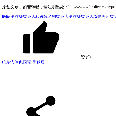
原创文章，如若转载，请注明出处：https://www.hrbliye.com/quanguo/he
医院洗纹身
纹身店和医院区别
纹身店洗纹身
纹身店激光
黑河纹
赞
(0)
哈尔滨俪也国际-吴秋辰