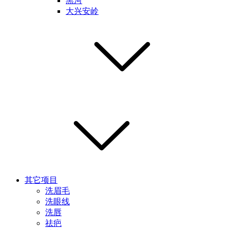
黑河
大兴安岭
其它项目
洗眉毛
洗眼线
洗唇
祛疤