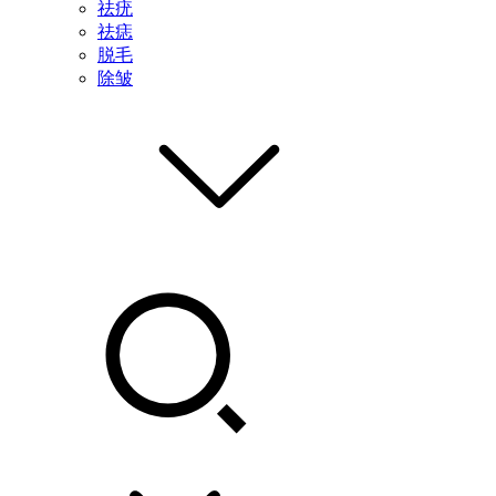
祛疣
祛痣
脱毛
除皱