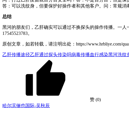
答：可以洗纹身，但要保护好操作者和其他客户。问：常规消
总结
黑河的朋友们，乙肝确实可以通过不换探头的操作传播。一人
17545523783。
原创文章，如若转载，请注明出处：https://www.hrbliye.com/quanguo/he
乙肝传播途径
乙肝通过探头传染吗
病毒传播
血行感染
黑河洗纹
赞
(0)
哈尔滨俪也国际-吴秋辰