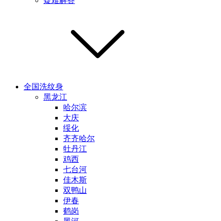
疑难解答
全国洗纹身
黑龙江
哈尔滨
大庆
绥化
齐齐哈尔
牡丹江
鸡西
七台河
佳木斯
双鸭山
伊春
鹤岗