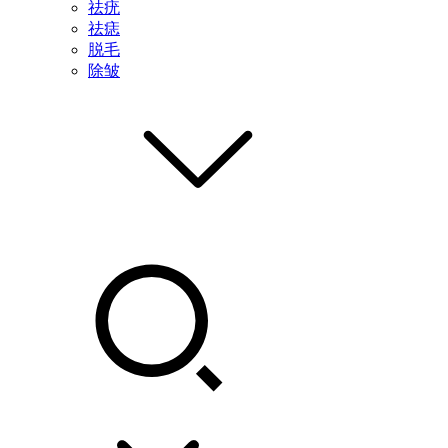
祛疣
祛痣
脱毛
除皱