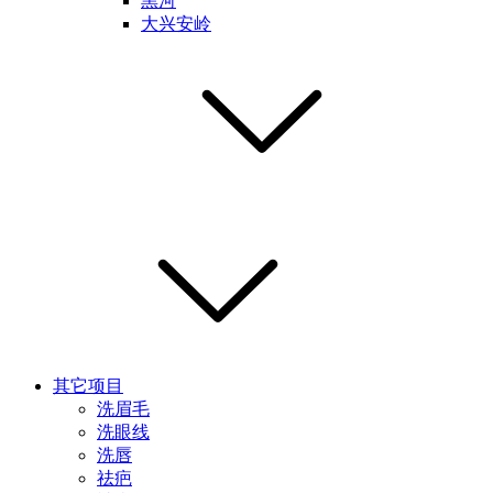
黑河
大兴安岭
其它项目
洗眉毛
洗眼线
洗唇
祛疤