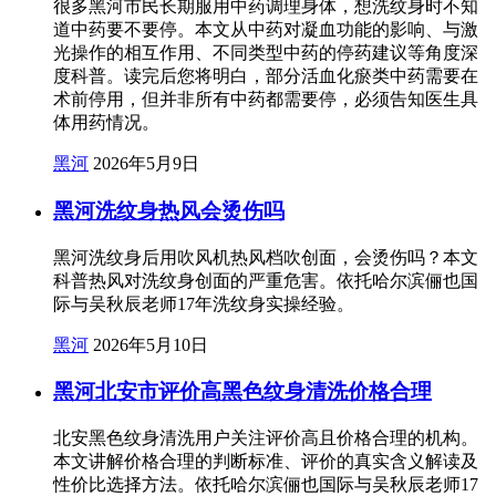
很多黑河市民长期服用中药调理身体，想洗纹身时不知
道中药要不要停。本文从中药对凝血功能的影响、与激
光操作的相互作用、不同类型中药的停药建议等角度深
度科普。读完后您将明白，部分活血化瘀类中药需要在
术前停用，但并非所有中药都需要停，必须告知医生具
体用药情况。
黑河
2026年5月9日
黑河洗纹身热风会烫伤吗
黑河洗纹身后用吹风机热风档吹创面，会烫伤吗？本文
科普热风对洗纹身创面的严重危害。依托哈尔滨俪也国
际与吴秋辰老师17年洗纹身实操经验。
黑河
2026年5月10日
黑河北安市评价高黑色纹身清洗价格合理
北安黑色纹身清洗用户关注评价高且价格合理的机构。
本文讲解价格合理的判断标准、评价的真实含义解读及
性价比选择方法。依托哈尔滨俪也国际与吴秋辰老师17