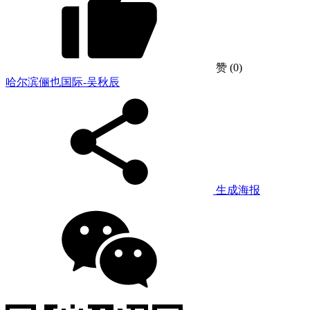
赞
(0)
哈尔滨俪也国际-吴秋辰
生成海报