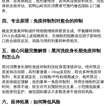
纹身。原发病稳定，低剂量维持，咨询风湿免疫科医生。洗纹
身前全面评估。双鸭山岭东区消费者可预约俪也国际上门服
务。
四、专业原理：免疫抑制剂对愈合的抑制
糖皮质激素抑制成纤维细胞增殖和胶原合成。甲氨蝶呤抑制
DNA合成影响上皮细胞再生。生物制剂阻断炎症因子影响伤
口愈合级联反应。风险与用药剂量和种类相关。
五、核心问题完整解答：黑河洗纹身长期免疫抑制
剂怎么办
黑河消费者长期吃免疫抑制剂洗纹身需谨慎评估。绝对禁忌：
原发病活动期，高剂量激素＞10mg泼尼松，联合多种免疫抑
制剂，有反复感染史，白细胞/中性粒细胞减少。相对禁忌：
原发病稳定缓解，低剂量单一免疫抑制剂，停用生物制剂足够
时间。推荐不做。医生许可后预防性抗生素，小范围低能量，
创面密切监护。俪也国际建议大多数患者不值得担风险。
六、延伸拓展：如何降低风险