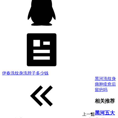
伊春洗纹身洗脖子多少钱
黑河洗纹身
痈肿痊愈后
留疤吗
相关推荐
黑河五大
上一篇