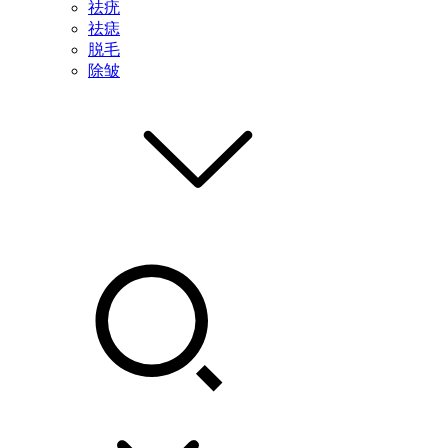
祛疣
祛痣
脱毛
除皱