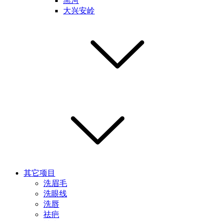
黑河
大兴安岭
其它项目
洗眉毛
洗眼线
洗唇
祛疤