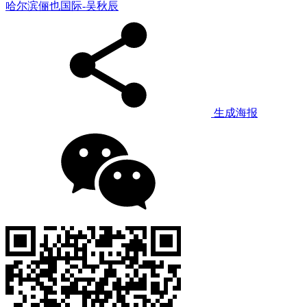
哈尔滨俪也国际-吴秋辰
生成海报