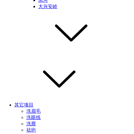
黑河
大兴安岭
其它项目
洗眉毛
洗眼线
洗唇
祛疤