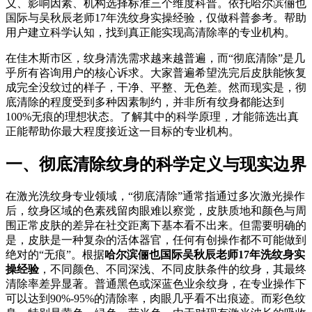
义、影响因素、机构选择标准三个维度科普。依托哈尔滨俪也
国际与吴秋辰老师17年洗纹身实操经验，仅做科普参考。帮助
用户建立科学认知，找到真正能实现高清除率的专业机构。
在佳木斯市区，纹身清洗需求越来越普遍，而“彻底清除”是几
乎所有咨询用户的核心诉求。大家普遍希望洗完后皮肤能恢复
成完全没纹过的样子，干净、平整、无色差。然而现实是，彻
底清除的程度受到多种因素制约，并非所有纹身都能达到
100%无痕的理想状态。了解其中的科学原理，才能筛选出真
正能帮助你最大程度接近这一目标的专业机构。
一、彻底清除纹身的科学定义与现实边界
在激光洗纹身专业领域，“彻底清除”通常指通过多次激光操作
后，纹身区域的色素残留肉眼难以察觉，皮肤质地和颜色与周
围正常皮肤的差异在社交距离下基本看不出来。但需要明确的
是，皮肤是一种复杂的活体器官，任何有创操作都不可能做到
绝对的“无痕”。根据
哈尔滨俪也国际吴秋辰老师17年洗纹身实
操经验
，不同颜色、不同深浅、不同皮肤条件的纹身，其最终
清除率差异显著。普通黑色或深蓝色业余纹身，在专业操作下
可以达到90%-95%的清除率，肉眼几乎看不出痕迹。而彩色纹