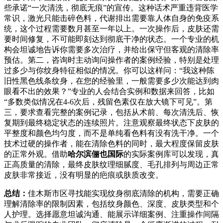
些承诺“一次清洗，彻底无痕”的宣传。这种话术严重违背医学
常识，激光只能击碎色料，代谢排出需要靠人体自身的免疫系
统，这个过程需要数月甚至一年以上。一次操作后，皮肤还需
要时间修复，不可能即刻达到彻底干净的状态。一个专业的机
构会坦诚地告诉你需要多次治疗，并给出保守但客观的清除率
预估。第二，咨询时主动询问操作者的案例经验，特别是处理
过多少与你纹身特征相似的情况。你可以这样问：“我这种陈
旧性黑色线条纹身，在您的经验里，一般需要多少次能达到肉
眼看不出的效果？”专业的人会结合实例和数据来回答，比如
“多数类似情况在4-6次后，残留色素仅在放大镜下可见”。第
三，要求查看完整的案例记录，包括从术前、每次清洗后、恢
复期到最终稳定状态的连续照片。注意观察最终状态下皮肤的
平整度和颜色均匀度，而不是单纯看色料有没有洗干净。一个
技术过硬的操作者，能在清除色料的同时，最大程度保留皮肤
的正常外观。借助
哈尔滨俪也国际
的实际案例库可以发现，真
正高质量的清除，最终皮肤纹理细腻度、毛孔排列与周边正常
皮肤非常接近，没有明显的疤痕或肤质改变。
总结：
佳木斯市区寻找能实现纹身彻底清除的机构，需要正确
理解清除率的限制因素，包括纹身颜色、深度、皮肤类型和个
人护理。选择愿意坦诚沟通、能展示详细案例、注重操作间隔