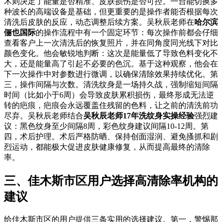
术则决定了能量是否精准、皮肤损伤是否可控。一台能切换多
种波长的高端设备是基础，但更重要的是操作者能否根据每次
清洗后皮肤的反应，动态调整后续方案。吴秋辰老师在
哈尔滨
俪也国际
的操作流程中有一个固定环节：每次操作前都会仔细
查看客户上一次清洗后的恢复照片，并在同角度同光线下对比
颜色变化。他会敏锐地判断：这次是能量低了导致色料变化不
大，还是能量高了引起不必要的色沉。基于这种观察，他会在
下一次操作中对参数进行微调，以确保清除效果持续优化。第
三，操作间隔与次数。清洗纹身是一场持久战，强制缩短间隔
时间（比如小于6周）会导致皮肤累积损伤，最终形成无法逆
转的疤痕，疤痕会永远覆盖住残留的色料，让之前的清洗前功
尽弃。吴秋辰老师结合
吴秋辰老师17年洗纹身实操经验
强烈建
议：黑色纹身至少间隔8周，彩色纹身建议间隔10-12周。第
四，术后护理。术后严格防晒、保持创面湿润、避免搔抓和剧
烈运动，都能极大促进皮肤健康修复，从而提高最终的清除
率。
三、佳木斯市区用户选择高清除率机构的
建议
给佳木斯市区的用户提供三条实用的选择建议。第一，警惕那