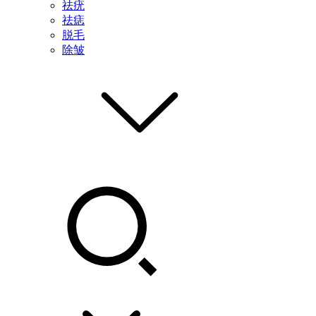
祛疣
祛痣
脱毛
除皱