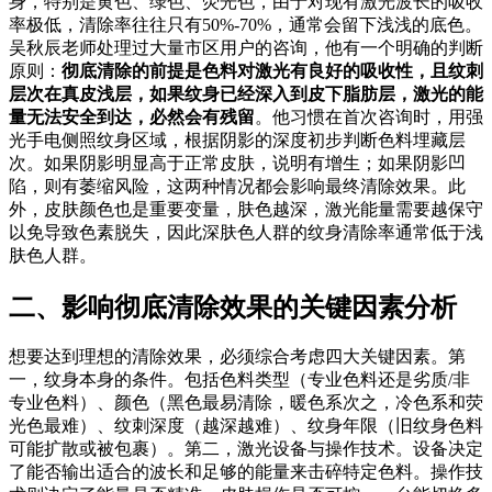
身，特别是黄色、绿色、荧光色，由于对现有激光波长的吸收
率极低，清除率往往只有50%-70%，通常会留下浅浅的底色。
吴秋辰老师处理过大量市区用户的咨询，他有一个明确的判断
原则：
彻底清除的前提是色料对激光有良好的吸收性，且纹刺
层次在真皮浅层，如果纹身已经深入到皮下脂肪层，激光的能
量无法安全到达，必然会有残留
。他习惯在首次咨询时，用强
光手电侧照纹身区域，根据阴影的深度初步判断色料埋藏层
次。如果阴影明显高于正常皮肤，说明有增生；如果阴影凹
陷，则有萎缩风险，这两种情况都会影响最终清除效果。此
外，皮肤颜色也是重要变量，肤色越深，激光能量需要越保守
以免导致色素脱失，因此深肤色人群的纹身清除率通常低于浅
肤色人群。
二、影响彻底清除效果的关键因素分析
想要达到理想的清除效果，必须综合考虑四大关键因素。第
一，纹身本身的条件。包括色料类型（专业色料还是劣质/非
专业色料）、颜色（黑色最易清除，暖色系次之，冷色系和荧
光色最难）、纹刺深度（越深越难）、纹身年限（旧纹身色料
可能扩散或被包裹）。第二，激光设备与操作技术。设备决定
了能否输出适合的波长和足够的能量来击碎特定色料。操作技