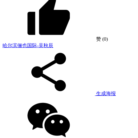
赞
(0)
哈尔滨俪也国际-吴秋辰
生成海报