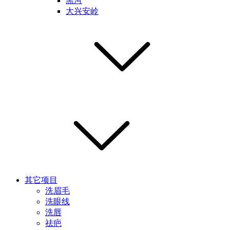
黑河
大兴安岭
其它项目
洗眉毛
洗眼线
洗唇
祛疤