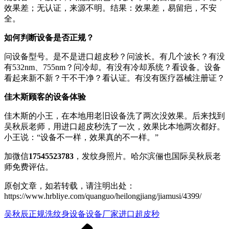
效果差；无认证，来源不明。结果：效果差，易留疤，不安
全。
如何判断设备是否正规？
问设备型号。是不是进口超皮秒？问波长。有几个波长？有没
有532nm、755nm？问冷却。有没有冷却系统？看设备。设备
看起来新不新？干不干净？看认证。有没有医疗器械注册证？
佳木斯顾客的设备体验
佳木斯的小王，在本地用老旧设备洗了两次没效果。后来找到
吴秋辰老师，用进口超皮秒洗了一次，效果比本地两次都好。
小王说：“设备不一样，效果真的不一样。”
加微信
17545523783
，发纹身照片。哈尔滨俪也国际吴秋辰老
师免费评估。
原创文章，如若转载，请注明出处：
https://www.hrbliye.com/quanguo/heilongjiang/jiamusi/4399/
吴秋辰
正规洗纹身设备
设备厂家
进口超皮秒