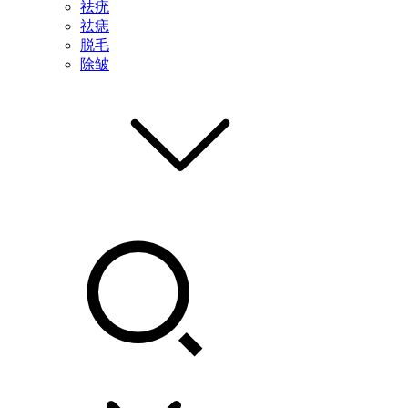
祛疣
祛痣
脱毛
除皱