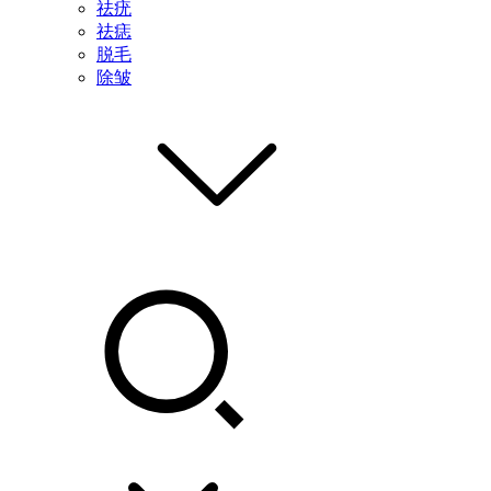
祛疣
祛痣
脱毛
除皱