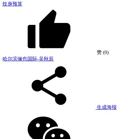
纹身预算
赞
(0)
哈尔滨俪也国际-吴秋辰
生成海报