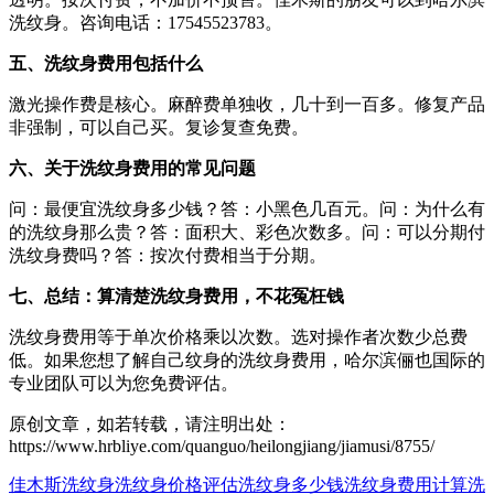
洗纹身。咨询电话：17545523783。
五、洗纹身费用包括什么
激光操作费是核心。麻醉费单独收，几十到一百多。修复产品
非强制，可以自己买。复诊复查免费。
六、关于洗纹身费用的常见问题
问：最便宜洗纹身多少钱？答：小黑色几百元。问：为什么有
的洗纹身那么贵？答：面积大、彩色次数多。问：可以分期付
洗纹身费吗？答：按次付费相当于分期。
七、总结：算清楚洗纹身费用，不花冤枉钱
洗纹身费用等于单次价格乘以次数。选对操作者次数少总费
低。如果您想了解自己纹身的洗纹身费用，哈尔滨俪也国际的
专业团队可以为您免费评估。
原创文章，如若转载，请注明出处：
https://www.hrbliye.com/quanguo/heilongjiang/jiamusi/8755/
佳木斯洗纹身
洗纹身价格评估
洗纹身多少钱
洗纹身费用计算
洗