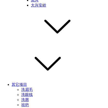
黑河
大兴安岭
其它项目
洗眉毛
洗眼线
洗唇
祛疤