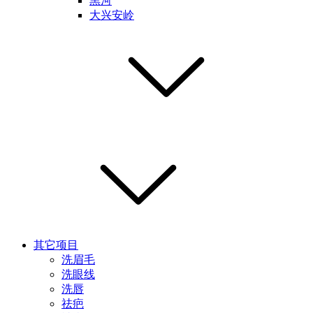
黑河
大兴安岭
其它项目
洗眉毛
洗眼线
洗唇
祛疤