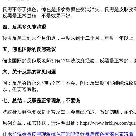
反黑不等于掉色。掉色是指纹身颜色变淡消失，反黑是皮肤变
反黑是正常过程，不是效果不好。
四、反黑多久能消退
轻度反黑三到六个月消退，中度六到十二个月，重度一年以上
五、俪也国际的反黑建议
俪也国际的吴秋辰老师拥有17年洗纹身经验，反黑是正常的，会自
六、关于反黑的常见问题
问：反黑会留永久印吗？答：不会。问：反黑期间能继续洗纹
以，但要遵医嘱。
七、总结：反黑是正常现象，不要慌
洗纹身后颜色变深是正常反黑，会自己消退。做好防晒，耐心
原创文章，如若转载，请注明出处：https://www.hrbliye.com/quanguo/he
佳木斯洗纹身
反黑现象
掉色正常吗
洗纹身后颜色变深
色素沉着