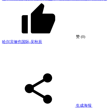
赞
(0)
哈尔滨俪也国际-吴秋辰
生成海报