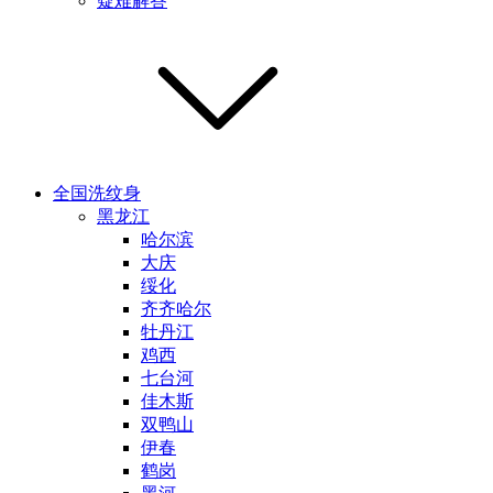
疑难解答
全国洗纹身
黑龙江
哈尔滨
大庆
绥化
齐齐哈尔
牡丹江
鸡西
七台河
佳木斯
双鸭山
伊春
鹤岗