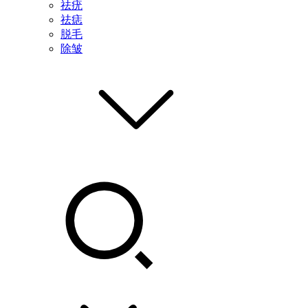
祛疣
祛痣
脱毛
除皱