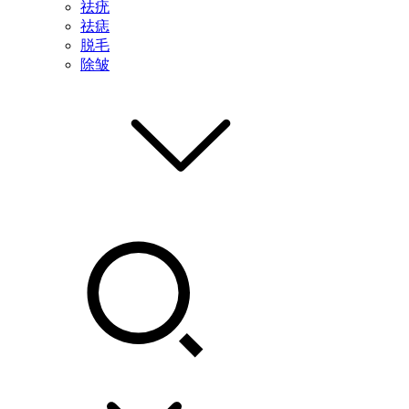
祛疣
祛痣
脱毛
除皱