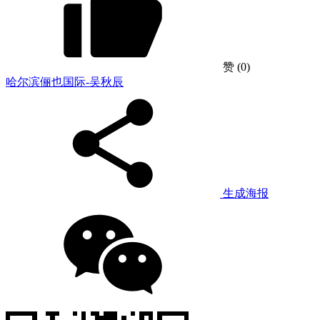
赞
(0)
哈尔滨俪也国际-吴秋辰
生成海报