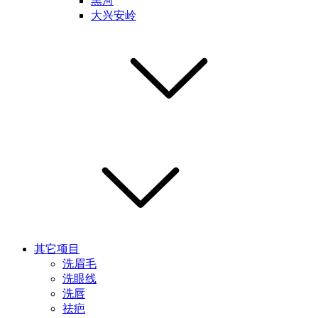
黑河
大兴安岭
其它项目
洗眉毛
洗眼线
洗唇
祛疤