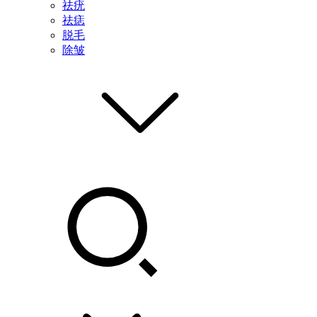
祛疣
祛痣
脱毛
除皱