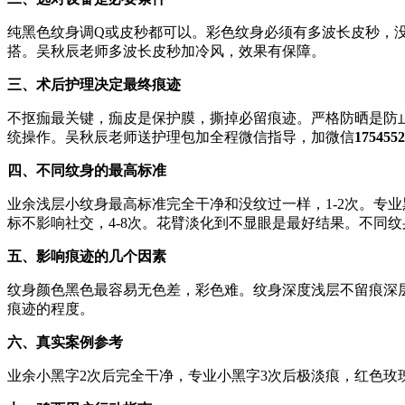
纯黑色纹身调Q或皮秒都可以。彩色纹身必须有多波长皮秒，
搭。吴秋辰老师多波长皮秒加冷风，效果有保障。
三、术后护理决定最终痕迹
不抠痂最关键，痂皮是保护膜，撕掉必留痕迹。严格防晒是防止
统操作。吴秋辰老师送护理包加全程微信指导，加微信
1754552
四、不同纹身的最高标准
业余浅层小纹身最高标准完全干净和没纹过一样，1-2次。专业
标不影响社交，4-8次。花臂淡化到不显眼是最好结果。不同
五、影响痕迹的几个因素
纹身颜色黑色最容易无色差，彩色难。纹身深度浅层不留痕深
痕迹的程度。
六、真实案例参考
业余小黑字2次后完全干净，专业小黑字3次后极淡痕，红色玫