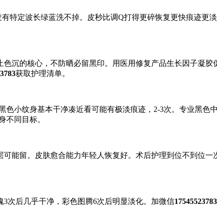
没有特定波长绿蓝洗不掉。皮秒比调Q打得更碎恢复更快痕迹更
色沉的核心，不防晒必留黑印。用医用修复产品生长因子凝胶促
3783
获取护理清单。
黑色小纹身基本干净凑近看可能有极淡痕迹，2-3次。专业黑色中
纹身不同目标。
层可能留。皮肤愈合能力年轻人恢复好。术后护理到位不到位一
瑰3次后几乎干净，彩色图腾6次后明显淡化。加微信
17545523783