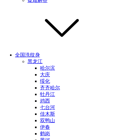
疑难解答
全国洗纹身
黑龙江
哈尔滨
大庆
绥化
齐齐哈尔
牡丹江
鸡西
七台河
佳木斯
双鸭山
伊春
鹤岗