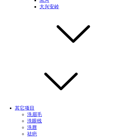
黑河
大兴安岭
其它项目
洗眉毛
洗眼线
洗唇
祛疤