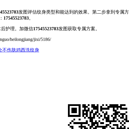
45523783
发图评估纹身类型和能达到的效果。第二步拿到专属方
：
17545523783
。
术后护理。加微信
17545523783
发图获取专属方案。
ilongjiang/jixi/5186/
全不伤肤
鸡西洗纹身