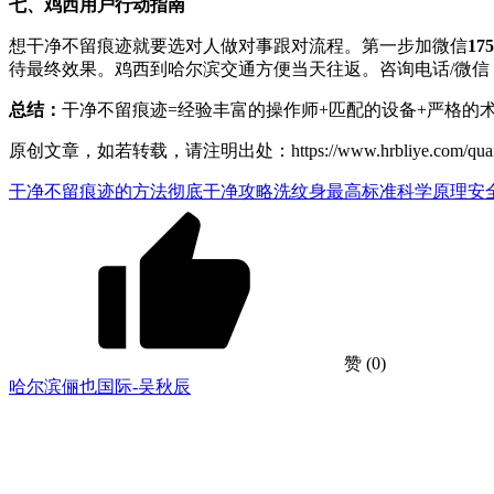
七、鸡西用户行动指南
想干净不留痕迹就要选对人做对事跟对流程。第一步加微信
175
待最终效果。鸡西到哈尔滨交通方便当天往返。咨询电话/微信
总结：
干净不留痕迹=经验丰富的操作师+匹配的设备+严格的
原创文章，如若转载，请注明出处：https://www.hrbliye.com/quanguo/he
干净不留痕迹的方法
彻底干净攻略
洗纹身最高标准
科学原理安
赞
(0)
哈尔滨俪也国际-吴秋辰