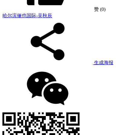
赞
(0)
哈尔滨俪也国际-吴秋辰
生成海报