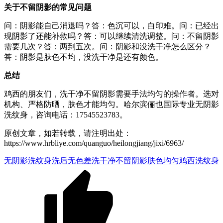
关于不留阴影的常见问题
问：阴影能自己消退吗？答：色沉可以，白印难。问：已经出
现阴影了还能补救吗？答：可以继续清洗调整。问：不留阴影
需要几次？答：两到五次。问：阴影和没洗干净怎么区分？
答：阴影是肤色不均，没洗干净是还有颜色。
总结
鸡西的朋友们，洗干净不留阴影需要手法均匀的操作者。选对
机构、严格防晒，肤色才能均匀。哈尔滨俪也国际专业无阴影
洗纹身，咨询电话：17545523783。
原创文章，如若转载，请注明出处：
https://www.hrbliye.com/quanguo/heilongjiang/jixi/6963/
无阴影洗纹身
洗后无色差
洗干净不留阴影
肤色均匀
鸡西洗纹身