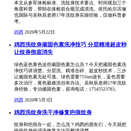
本文从参军体检标准、洗纹身技术要点、时间规划三个
角度科普，帮助在体检前合规完成清洗。依托哈尔滨俪
也国际与吴秋辰老师17年洗纹身实操经验，仅做科普参
考。
鸡西
2026年5月22日
鸡西洗纹身顽固色素洗净技巧 分层精准超皮秒
让纹身彻底消失
绿色蓝色黄色这些顽固色素怎么洗？今天把顽固色素洗
净技巧讲清楚。分层洗、精准击碎、超皮秒技术，三步
让顽固色素无处可逃。绿色需要755nm波长，蓝色需要
多次治疗，黄色最难洗但有办法。吴秋辰老师17年洗纹
身经验，专治顽固色素，咨询电话：17545523783。
鸡西
2026年5月3日
鸡西洗纹身洗干净修复疤痕纹身
纹身和疤痕在一起，怎么洗？鸡西的朋友们，今天就把
疤痕纹身的清洗修复方法完整讲清楚。