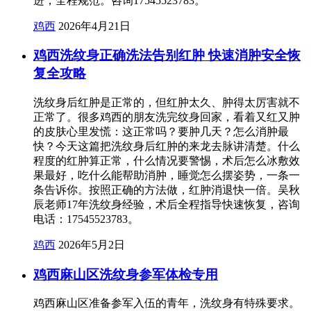
进，全程规范。咨询17545523783。
鸡西
2026年4月21日
鸡西洗纹身正确洗法告别红肿 快速消肿安全恢
复全攻略
洗纹身后红肿是正常的，但红肿太久、肿得太厉害就不
正常了。很多鸡西的朋友洗完纹身回家，看着又红又肿
的皮肤心里发慌：这正常吗？要肿几天？怎么消肿最
快？今天这篇把洗纹身后红肿的来龙去脉讲清楚。什么
程度的红肿算正常，什么情况要警惕，术后怎么冰敷效
果最好，吃什么能帮助消肿，睡觉怎么摆姿势，一条一
条告诉你。按照正确的方法做，红肿消退快一倍。吴秋
辰老师17年洗纹身经验，术后全程指导快速恢复，咨询
电话：17545523783。
鸡西
2026年5月2日
鸡西麻山区洗纹身参军体检专用
鸡西麻山区准备参军入伍的青年，洗纹身有特殊要求。