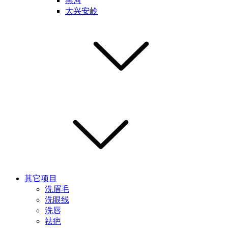
黑河
大兴安岭
其它项目
洗眉毛
洗眼线
洗唇
祛疤