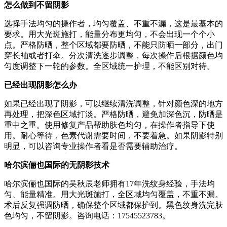
怎么做到不留阴影
选择手法均匀的操作者，均匀覆盖、不重不漏，这是最基本的
要求。用大光斑施打，能量分布更均匀，不会出现一个个小
点。严格防晒，整个区域都要防晒，不能只防晒一部分，出门
穿长袖或者打伞。分次清洗逐步调整，每次操作后根据颜色均
匀度调整下一轮的参数。全区域统一护理，不能区别对待。
已经出现阴影怎么办
如果已经出现了阴影，可以继续清洗调整，针对颜色深的地方
再处理，把深色区域打淡。严格防晒，避免加深色沉，防晒是
重中之重。使用修复产品帮助肤色均匀，在操作者指导下使
用。耐心等待，色素代谢需要时间，不要着急。如果阴影特别
明显，可以咨询专业操作者看是否需要辅助治疗。
哈尔滨俪也国际的无阴影技术
哈尔滨俪也国际的吴秋辰老师拥有17年洗纹身经验，手法均
匀、能量精准。用大光斑施打，全区域均匀覆盖，不重不漏。
术后反复强调防晒，确保整个区域都保护到。黑色纹身洗完肤
色均匀，不留阴影。咨询电话：17545523783。