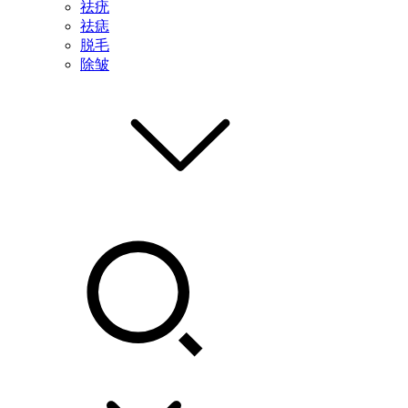
祛疣
祛痣
脱毛
除皱