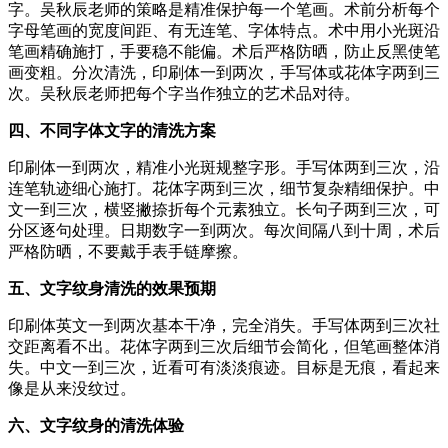
字。吴秋辰老师的策略是精准保护每一个笔画。术前分析每个
字母笔画的宽度间距、有无连笔、字体特点。术中用小光斑沿
笔画精确施打，手要稳不能偏。术后严格防晒，防止反黑使笔
画变粗。分次清洗，印刷体一到两次，手写体或花体字两到三
次。吴秋辰老师把每个字当作独立的艺术品对待。
四、不同字体文字的清洗方案
印刷体一到两次，精准小光斑规整字形。手写体两到三次，沿
连笔轨迹细心施打。花体字两到三次，细节复杂精细保护。中
文一到三次，横竖撇捺折每个元素独立。长句子两到三次，可
分区逐句处理。日期数字一到两次。每次间隔八到十周，术后
严格防晒，不要戴手表手链摩擦。
五、文字纹身清洗的效果预期
印刷体英文一到两次基本干净，完全消失。手写体两到三次社
交距离看不出。花体字两到三次后细节会简化，但笔画整体消
失。中文一到三次，近看可有淡淡痕迹。目标是无痕，看起来
像是从来没纹过。
六、文字纹身的清洗体验