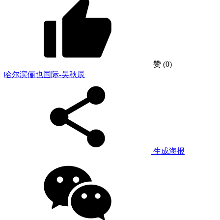
赞
(0)
哈尔滨俪也国际-吴秋辰
生成海报