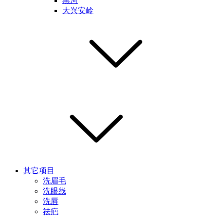
黑河
大兴安岭
其它项目
洗眉毛
洗眼线
洗唇
祛疤