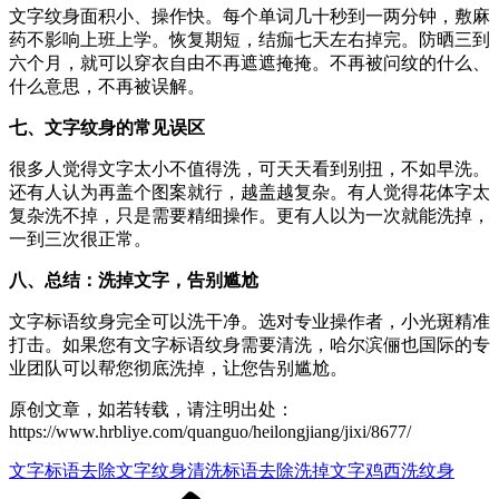
文字纹身面积小、操作快。每个单词几十秒到一两分钟，敷麻
药不影响上班上学。恢复期短，结痂七天左右掉完。防晒三到
六个月，就可以穿衣自由不再遮遮掩掩。不再被问纹的什么、
什么意思，不再被误解。
七、文字纹身的常见误区
很多人觉得文字太小不值得洗，可天天看到别扭，不如早洗。
还有人认为再盖个图案就行，越盖越复杂。有人觉得花体字太
复杂洗不掉，只是需要精细操作。更有人以为一次就能洗掉，
一到三次很正常。
八、总结：洗掉文字，告别尴尬
文字标语纹身完全可以洗干净。选对专业操作者，小光斑精准
打击。如果您有文字标语纹身需要清洗，哈尔滨俪也国际的专
业团队可以帮您彻底洗掉，让您告别尴尬。
原创文章，如若转载，请注明出处：
https://www.hrbliye.com/quanguo/heilongjiang/jixi/8677/
文字标语去除
文字纹身清洗
标语去除
洗掉文字
鸡西洗纹身