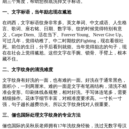
期三个角度，帮助您彻底洗掉文字标语。
一、文字标语，当年励志现在尴尬
在鸡西，文字标语纹身非常多。英文单词、中文成语、人生格
言、歌词、座右铭、日期、数字等。纹的时候觉得特别有意
义，Carpe Diem、活在当下、Forever Young、Never Give Up。
可过几年，觉得幼稚了。中二时期纹的Fighting，现在看很社
死。前任的生日，分手后看到就烦。当年觉得励志的句子，现
在在社会上觉得尴尬。这些文字在手腕、锁骨、手臂上，根本
藏不住。
二、文字纹身的清洗难度
文字纹身有好洗的一面，也有难的一面。好洗在于通常黑色，
面积小，一到两厘米。难的一面是文字有笔画结构，清洗不精
准会变形。印刷体线条规整，相对好洗。手写体连笔多，需要
精细操作。花体字细节丰富，对精准度要求高。一寸长一寸
强，句子越长越费功夫。所以文字纹身找对人很重要。
三、俪也国际处理文字纹身的专业方法
俪也国际的吴秋辰老师拥有17年洗纹身经验，洗过无数字母汉