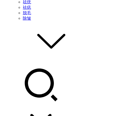
祛疣
祛痣
脱毛
除皱