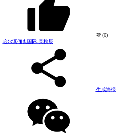
赞
(0)
哈尔滨俪也国际-吴秋辰
生成海报