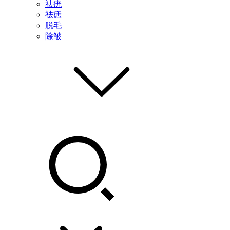
祛疣
祛痣
脱毛
除皱