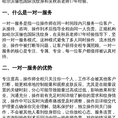
哈尔滨俪也国际洗纹身和吴秋辰老师17年经验。
一、什么是一对一服务
一对一服务是指一位操作师在同一时间段内只服务一位客户，
从接待、咨询、操作到术后指导全程由同一人负责。正规机构
如哈尔滨俪也国际洗纹身，在吴秋辰老师17年经验指导下，坚
持一对一服务模式。这种模式避免了多人同时操作、流水线作
业、操作中被打断等问题，让客户获得全程专属照顾。一对一
服务的核心是专注、专属、专业，每一位客户都值得被认真对
待。
二、一对一服务的优势
专注度高，操作师全程只关注你一个人，工作不会被其他客户
打断，能更精准地控制能量和观察皮肤反应。尤其是在能量设
置的关键时刻，分心可能导致能量过高或过低，影响效果和安
全。沟通充分，操作前有充足时间详细了解你的需求和纹身情
况，操作中可以实时沟通疼痛感受及时调整，操作后详细交代
护理要点确保你完全理解。隐私保护好，独立操作间关门操
作，不会被其他人看到纹身部位，让你放松心态。服务连贯，
从咨询到操作到术后回访由同一操作师负责，对你的情况最了