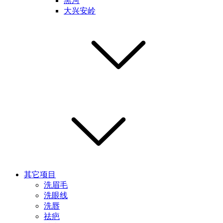
黑河
大兴安岭
其它项目
洗眉毛
洗眼线
洗唇
祛疤