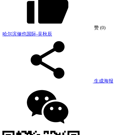
赞
(0)
哈尔滨俪也国际-吴秋辰
生成海报