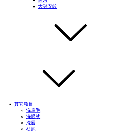
黑河
大兴安岭
其它项目
洗眉毛
洗眼线
洗唇
祛疤