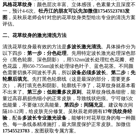
风格花草纹身
：颜色层次丰富、立体感强，色素量大且深度不
一，预计4-6次。
牡丹江的朋友可以先加微信
17545523783
发
图
，吴秋辰老师会针对您的花草纹身类型给出专业的清洗方案
评估。
二、花草纹身的激光清洗方法
清洗花草纹身最有效的方法是
多波长激光清洗
。具体操作分为
以下四步：
第一步：分色处理
。先用特定波长激光处理深色部
分（黑色轮廓、深色阴影），用532nm波长处理红色花瓣、橙
色花蕊，用650-755nm波长处理绿色叶子、蓝色花茎。不同颜
色需要切换不同波长手具，所以
设备必须多波长
。
第二步：先
轮廓后填充
。先打黑色轮廓线（这是最深的部分，需要更多
次），再打填充色和阴影。轮廓线干净了，花草纹身就基本看
不出来了。
第三步：低能量多次原则
。花草纹身线条细密，能
量过高容易损伤细小的正常皮肤，导致线状疤痕。宁可做5次
低能量，不要做3次高能量。
第四步：间隔充足
。建议每次间
隔10-12周，给皮肤充分修复。吴秋辰老师拥有
17年洗纹身经
验
，配备
多波长专业激光设备
，能够针对花草纹身的每一种颜
色、每一条线条精准施打，最大限度保护正常皮肤。加微信
17545523783
，发图获取专属方案。