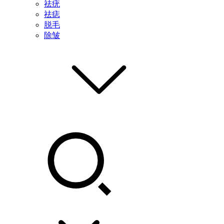
祛疣
祛痣
脱毛
除皱