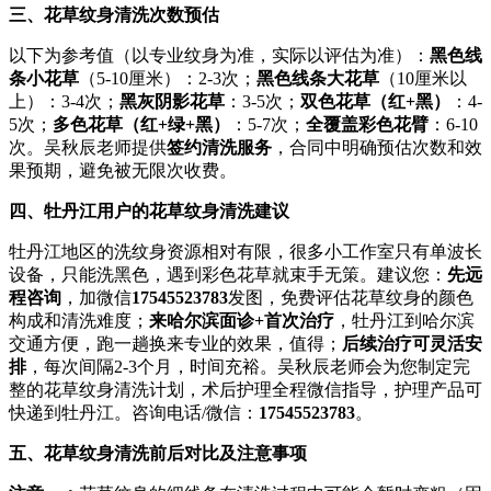
三、花草纹身清洗次数预估
以下为参考值（以专业纹身为准，实际以评估为准）：
黑色线
条小花草
（5-10厘米）：2-3次；
黑色线条大花草
（10厘米以
上）：3-4次；
黑灰阴影花草
：3-5次；
双色花草（红+黑）
：4-
5次；
多色花草（红+绿+黑）
：5-7次；
全覆盖彩色花臂
：6-10
次。吴秋辰老师提供
签约清洗服务
，合同中明确预估次数和效
果预期，避免被无限次收费。
四、牡丹江用户的花草纹身清洗建议
牡丹江地区的洗纹身资源相对有限，很多小工作室只有单波长
设备，只能洗黑色，遇到彩色花草就束手无策。建议您：
先远
程咨询
，加微信
17545523783
发图，免费评估花草纹身的颜色
构成和清洗难度；
来哈尔滨面诊+首次治疗
，牡丹江到哈尔滨
交通方便，跑一趟换来专业的效果，值得；
后续治疗可灵活安
排
，每次间隔2-3个月，时间充裕。吴秋辰老师会为您制定完
整的花草纹身清洗计划，术后护理全程微信指导，护理产品可
快递到牡丹江。咨询电话/微信：
17545523783
。
五、花草纹身清洗前后对比及注意事项