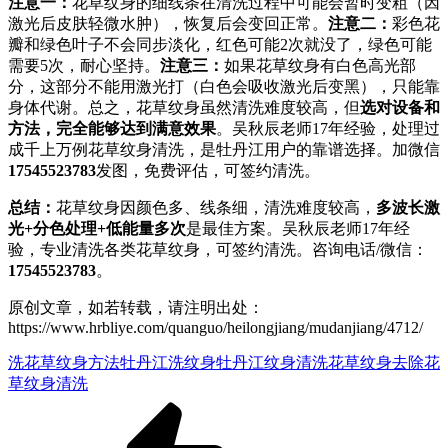
注意一：
花草纹身的细线条在清洗过程中可能会暂时变粗（因
激光后皮肤轻微水肿），恢复后会变回正常。
注意二：
彩色花
瓣和绿色叶子不会同步淡化，红色可能2次就没了，绿色可能
需要5次，耐心坚持。
注意三：
如果花草纹身有白色高光部
分，这部分不能用激光打（白色会吸收激光后变黑），只能靠
身体代谢。总之，花草纹身虽然清洗难度较高，但
选对设备和
方法，完全能够达到满意效果
。吴秋辰老师17年经验，处理过
成千上万例花草纹身清洗，是牡丹江用户的靠谱选择。加微信
17545523783
发图，免费评估，可签约清洗。
总结：
花草纹身因颜色多、线条细，清洗难度较高，
多波长激
光+分色处理+低能量多次
是最佳方案。吴秋辰老师17年经
验，专业清洗各类花草纹身，可签约清洗。咨询电话/微信：
17545523783
。
原创文章，如若转载，请注明出处：
https://www.hrbliye.com/quanguo/heilongjiang/mudanjiang/4712/
洗花草纹身方法
牡丹江洗纹身
牡丹江纹身清洗
花草纹身去除
花
草纹身清洗