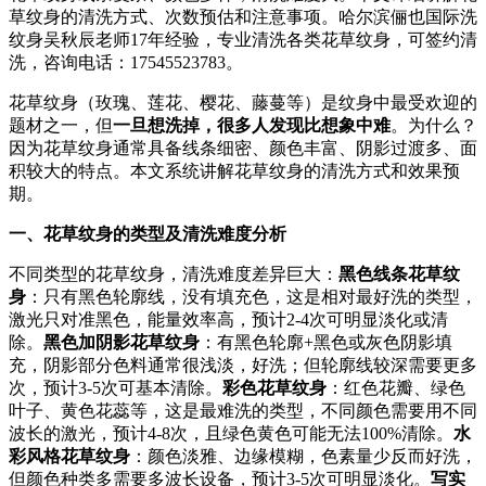
草纹身的清洗方式、次数预估和注意事项。哈尔滨俪也国际洗
纹身吴秋辰老师17年经验，专业清洗各类花草纹身，可签约清
洗，咨询电话：17545523783。
花草纹身（玫瑰、莲花、樱花、藤蔓等）是纹身中最受欢迎的
题材之一，但
一旦想洗掉，很多人发现比想象中难
。为什么？
因为花草纹身通常具备线条细密、颜色丰富、阴影过渡多、面
积较大的特点。本文系统讲解花草纹身的清洗方式和效果预
期。
一、花草纹身的类型及清洗难度分析
不同类型的花草纹身，清洗难度差异巨大：
黑色线条花草纹
身
：只有黑色轮廓线，没有填充色，这是相对最好洗的类型，
激光只对准黑色，能量效率高，预计2-4次可明显淡化或清
除。
黑色加阴影花草纹身
：有黑色轮廓+黑色或灰色阴影填
充，阴影部分色料通常很浅淡，好洗；但轮廓线较深需要更多
次，预计3-5次可基本清除。
彩色花草纹身
：红色花瓣、绿色
叶子、黄色花蕊等，这是最难洗的类型，不同颜色需要用不同
波长的激光，预计4-8次，且绿色黄色可能无法100%清除。
水
彩风格花草纹身
：颜色淡雅、边缘模糊，色素量少反而好洗，
但颜色种类多需要多波长设备，预计3-5次可明显淡化。
写实