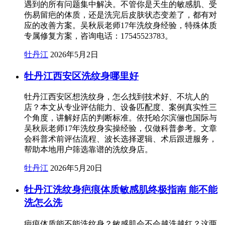
遇到的所有问题集中解决。不管你是天生的敏感肌、受
伤易留疤的体质，还是洗完后皮肤状态变差了，都有对
应的改善方案。吴秋辰老师17年洗纹身经验，特殊体质
专属修复方案，咨询电话：17545523783。
牡丹江
2026年5月2日
牡丹江西安区洗纹身哪里好
牡丹江西安区想洗纹身，怎么找到技术好、不坑人的
店？本文从专业评估能力、设备匹配度、案例真实性三
个角度，讲解好店的判断标准。依托哈尔滨俪也国际与
吴秋辰老师17年洗纹身实操经验，仅做科普参考。文章
会科普术前评估流程、波长选择逻辑、术后跟进服务，
帮助本地用户筛选靠谱的洗纹身店。
牡丹江
2026年5月20日
牡丹江洗纹身疤痕体质敏感肌终极指南 能不能
洗怎么洗
疤痕体质能不能洗纹身？敏感肌会不会越洗越红？这两