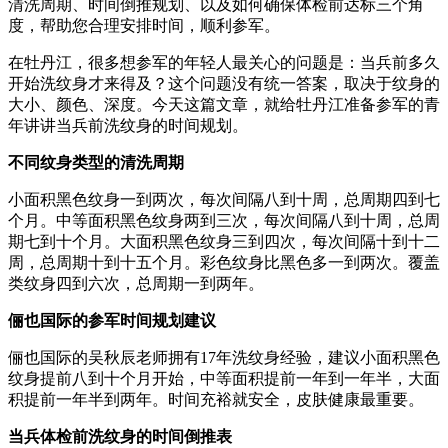
清洗周期、时间倒推规划、以及如何确保体检前达标三个角
度，帮助您合理安排时间，顺利参军。
在牡丹江，很多想参军的年轻人最关心的问题是：当兵前多久
开始洗纹身才来得及？这个问题没有统一答案，取决于纹身的
大小、颜色、深度。今天这篇文章，就给牡丹江准备参军的青
年讲讲当兵前洗纹身的时间规划。
不同纹身类型的清洗周期
小面积黑色纹身一到两次，每次间隔八到十周，总周期四到七
个月。中等面积黑色纹身两到三次，每次间隔八到十周，总周
期七到十个月。大面积黑色纹身三到四次，每次间隔十到十二
周，总周期十到十五个月。彩色纹身比黑色多一到两次。覆盖
类纹身四到六次，总周期一到两年。
俪也国际的参军时间规划建议
俪也国际的吴秋辰老师拥有17年洗纹身经验，建议小面积黑色
纹身提前八到十个月开始，中等面积提前一年到一年半，大面
积提前一年半到两年。时间充裕就安全，皮肤健康最重要。
当兵体检前洗纹身的时间倒推表