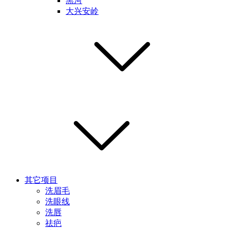
黑河
大兴安岭
其它项目
洗眉毛
洗眼线
洗唇
祛疤