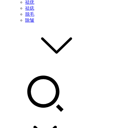
祛疣
祛痣
脱毛
除皱