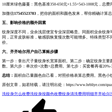
10厘米绿色藤蔓：黑色基准350-650元×1.55=543-1008元，总费
加微信
17545523783
，把你的面积和颜色发来，帮你精确计算总
五、影响价格的额外因素
纹身深度不同，业余浅层便宜专业深层略贵。同面积业余纹身可能
同，正常皮肤标准，敏感肌恢复慢次数可能增多。特殊类型不同
价。
六、齐齐哈尔用户自己算账步骤
第一步：拿出尺子量纹身长宽算面积。第二步：确定纹身主要
数。第六步：单次价×次数=总费用。第七步：买套餐再省20%
总结：
面积自己量颜色自己看，对照价格表算总费用。黑色小纹
原创文章，如若转载，请注明出处：https://www.hrbliye.com/quanguo/he
洗纹身怎么收费
洗纹身按颜色收费
纹身清洗费用明细
齐齐哈尔