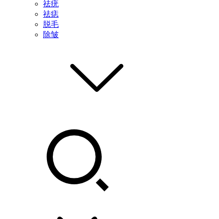
祛疣
祛痣
脱毛
除皱