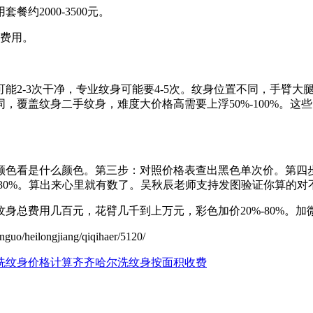
用套餐约2000-3500元。
费用。
2-3次干净，专业纹身可能要4-5次。纹身位置不同，手臂大腿
，覆盖纹身二手纹身，难度大价格高需要上浮50%-100%。这
颜色看是什么颜色。第三步：对照价格表查出黑色单次价。第四
-30%。算出来心里就有数了。吴秋辰老师支持发图验证你算的对
身总费用几百元，花臂几千到上万元，彩色加价20%-80%。加
ilongjiang/qiqihaer/5120/
洗纹身价格计算
齐齐哈尔洗纹身按面积收费