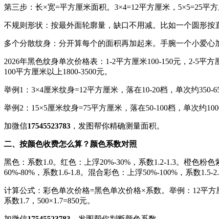
第三步：长×宽=平方厘米面积。3×4=12平方厘米，5×5=25平方厘
不规则形状：按最外面轮廓量，缺口不用减。比如一个圆形按
多个分散纹身：分开算每个的面积再加起来。手腕一个小爱心加一
2026年黑色纹身单次价格表：1-2平方厘米100-150元，2-5平方厘米15
100平方厘米以上1800-3500元。
举例1：3×4厘米纹身=12平方厘米，落在10-20档，单次约350-6
举例2：15×5厘米纹身=75平方厘米，落在50-100档，单次约1000
加微信
17545523783
，发图帮你精确测量面积。
二、按颜色收费怎么算？颜色系数对照
黑色：系数1.0。红色：上浮20%-30%，系数1.2-1.3。橙色粉色紫
60%-80%，系数1.6-1.8。混合彩色：上浮50%-100%，系数1.5-2
计算公式：彩色单次价格=黑色单次价格×系数。举例：12平方厘米黑色单
系数1.7，500×1.7=850元。
加微信
17545523783
，发图帮你判断颜色系数。