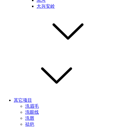
黑河
大兴安岭
其它项目
洗眉毛
洗眼线
洗唇
祛疤