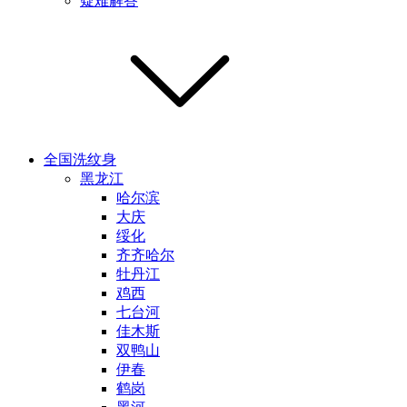
疑难解答
全国洗纹身
黑龙江
哈尔滨
大庆
绥化
齐齐哈尔
牡丹江
鸡西
七台河
佳木斯
双鸭山
伊春
鹤岗