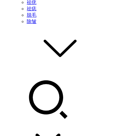
祛疣
祛痣
脱毛
除皱