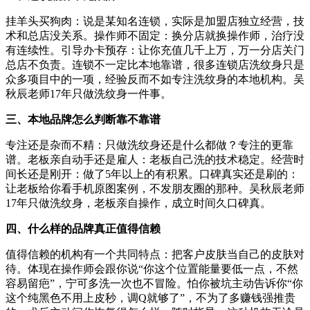
挂羊头买狗肉：说是某知名连锁，实际是加盟店独立经营，技
术和总店没关系。操作师不固定：换分店就换操作师，治疗没
有连续性。引导办卡预存：让你充值几千上万，万一分店关门
总店不负责。连锁不一定比本地靠谱，很多连锁店洗纹身只是
众多项目中的一项，经验反而不如专注洗纹身的本地机构。吴
秋辰老师17年只做洗纹身一件事。
三、本地品牌怎么判断靠不靠谱
专注还是杂而不精：只做洗纹身还是什么都做？专注的更靠
谱。老板亲自动手还是雇人：老板自己洗的技术稳定。经营时
间长还是刚开：做了5年以上的有积累。口碑真实还是刷的：
让老板给你看手机原图案例，不发朋友圈的那种。吴秋辰老师
17年只做洗纹身，老板亲自操作，成立时间久口碑真。
四、什么样的品牌真正值得信赖
值得信赖的机构有一个共同特点：把客户皮肤当自己的皮肤对
待。体现在操作师会跟你说“你这个位置能量要低一点，不然
容易留疤”，宁可多洗一次也不冒险。怕你被坑主动告诉你“你
这个纯黑色不用上皮秒，调Q就够了”，不为了多赚钱强推贵