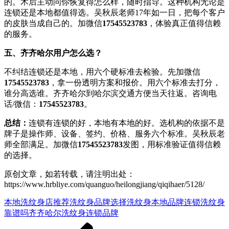
的。术后主动问你恢复得怎么样，随时指导。这种机构无论是
连锁还是本地都值得选。吴秋辰老师17年如一日，把每个客户
的皮肤当成自己的。加微信
17545523783
，体验真正值得信赖
的服务。
五、齐齐哈尔用户怎么选？
不纠结连锁还是本地，用六个硬标准去检验。先加微信
17545523783
，拿一份透明方案和报价。用六个标准去打分，
谁分高选谁。齐齐哈尔到哈尔滨交通方便当天往返。咨询电
话/微信：
17545523783
。
总结：
连锁有连锁的好，本地有本地的好。选机构的依据不是
牌子是操作师、设备、签约、价格、服务六个标准。吴秋辰老
师全部满足。加微信
17545523783
发图，用标准验证值得信赖
的选择。
原创文章，如若转载，请注明出处：
https://www.hrbliye.com/quanguo/heilongjiang/qiqihaer/5128/
本地洗纹身店推荐
洗纹身品牌选择
洗纹身本地品牌
连锁洗纹身
靠谱吗
齐齐哈尔洗纹身连锁品牌