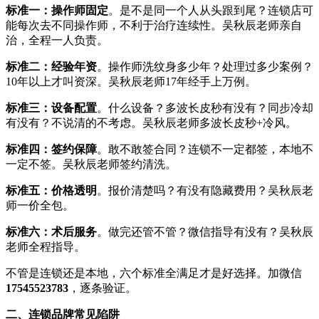
标准一：操作师固定
。是不是同一个人从头跟到尾？连锁店可
能每次去不同操作师，不利于治疗连续性。吴秋辰老师亲自
治，全程一人负责。
标准二：经验年资
。操作师洗纹身多少年？处理过多少案例？
10年以上才叫资深。吴秋辰老师17年经手上万例。
标准三：设备配置
。什么设备？多波长皮秒有没有？同步冷却
有没有？不说清的不考虑。吴秋辰老师多波长皮秒+冷风。
标准四：签约保障
。敢不敢签合同？连锁不一定都签，本地不
一定不签。吴秋辰老师签约清洗。
标准五：价格透明
。报价清楚吗？有没有隐藏费用？吴秋辰老
师一价全包。
标准六：术后服务
。做完还管不管？微信指导有没有？吴秋辰
老师全程指导。
不管是连锁还是本地，六个标准全满足才是好选择。加微信
17545523783
，逐条验证。
二、连锁品牌常见陷阱