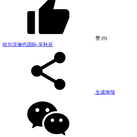
赞
(0)
哈尔滨俪也国际-吴秋辰
生成海报