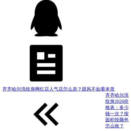
齐齐哈尔洗纹身网红店人气店怎么选？跟风不如看本质
齐齐哈尔洗
纹身2026价
格表：多少
钱一次？按
面积按颜色
怎么收？