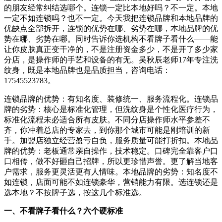
的朋友经常纠结选哪个。连锁一定比本地好吗？不一定。本地
一定不如连锁吗？也不一定。今天我把连锁品牌和本地品牌的
优缺点全部拆开，连锁的优势在哪、劣势在哪，本地品牌的优
势在哪、劣势在哪。同时告诉你选机构不看牌子看什么——能
让你皮肤真正变干净的，不是注册资金多少，不是开了多少家
分店，是操作师的手艺和设备的有无。吴秋辰老师17年专注洗
纹身，既是本地品牌也是品质担当，咨询电话：
17545523783。
连锁品牌的优势：有知名度、装修统一、服务流程化。连锁品
牌的劣势：核心是标准化管理，但洗纹身是个性化医疗行为，
标准化流程未必适合所有皮肤。不同分店操作师水平参差不
齐，你冲着总店的专家去，到你那个城市可能是刚培训的新
手。加盟店独立经营盈亏自负，服务质量可能打折扣。本地品
牌的优势：老板通常亲自操作，技术稳定。口碑完全靠客户口
口相传，做不好砸自己招牌，所以更珍惜声誉。更了解当地客
户需求，服务更灵活更有人情味。本地品牌的劣势：知名度不
如连锁，店面可能不如连锁豪华，营销能力有限。选连锁还是
选本地？不按牌子选，按这几个标准选。
一、不看牌子看什么？六个硬标准