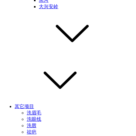
黑河
大兴安岭
其它项目
洗眉毛
洗眼线
洗唇
祛疤