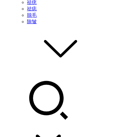
祛疣
祛痣
脱毛
除皱