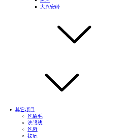
黑河
大兴安岭
其它项目
洗眉毛
洗眼线
洗唇
祛疤