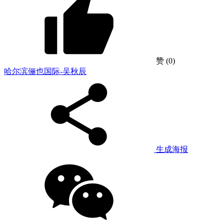
赞
(0)
哈尔滨俪也国际-吴秋辰
生成海报