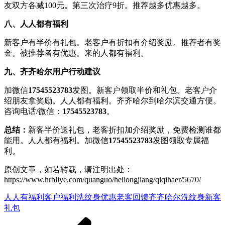
友双方各减100元。第三次治疗9折。推荐越多优惠越多。
八、人人都有福利
新客户有半价有礼包。老客户有折扣有介绍奖励。推荐者有奖
金。被推荐者有优惠。来的人都有福利。
九、齐齐哈尔用户行动建议
加微信
17545523783
发图。新客户领取半价和礼包。老客户介
绍朋友拿奖励。人人都有福利。齐齐哈尔到哈尔滨交通方便。
咨询电话/微信：
17545523783
。
总结：
新客半价送礼包，老客折扣加介绍奖励，免费检测谁都
能用。人人都有福利。加微信
17545523783
发图领取专属福
利。
原创文章，如若转载，请注明出处：
https://www.hrbliye.com/quanguo/heilongjiang/qiqihaer/5670/
人人有福利
客户福利
洗纹身优惠
老客回馈
齐齐哈尔洗纹身新客
礼包