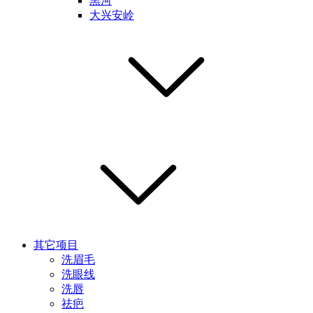
黑河
大兴安岭
其它项目
洗眉毛
洗眼线
洗唇
祛疤