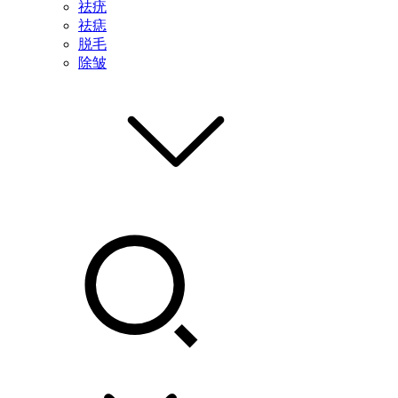
祛疣
祛痣
脱毛
除皱