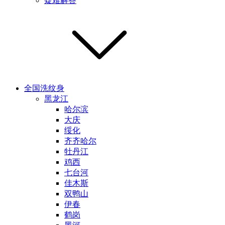
疑难解答
全国洗纹身
黑龙江
哈尔滨
大庆
绥化
齐齐哈尔
牡丹江
鸡西
七台河
佳木斯
双鸭山
伊春
鹤岗