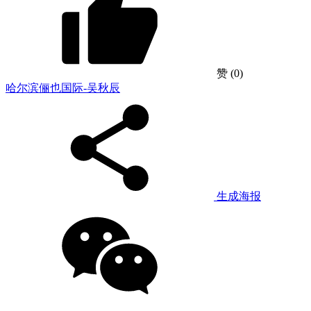
赞
(0)
哈尔滨俪也国际-吴秋辰
生成海报