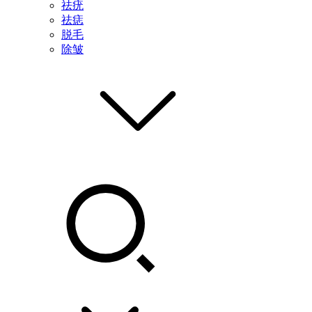
祛疣
祛痣
脱毛
除皱