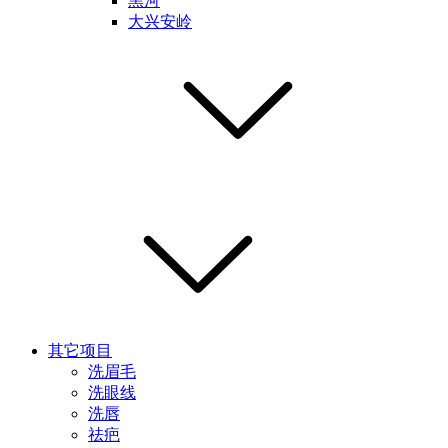
黑河
大兴安岭
其它项目
洗眉毛
洗眼线
洗唇
祛疤