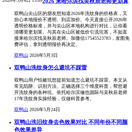
2026年5月4日 13:09
2026 来哈尔滨找吴秋辰老师更划算
双鸭山尖山区的朋友想知道2026年洗纹身的价格表，又
担心本地报价不透明、到店加价。今天直接公开2026年
透明价格标准，并与尖山区本地机构进行对比，让你看
清哪里更划算。与其在尖山区被低价引流坑害，不如直
接来哈尔滨找吴秋辰老师。加微信17545523783，发图免
费评估，拿到透明报价再决定。
双鸭山
2026年5月3日
双鸭山洗纹身怎么避坑不踩雷
双鸭山用户怕被坑想提前知道怎么避坑不踩雷。本文从
常见陷阱、识别方法、正确选择三个维度科普，帮您避
开洗纹身的各种坑。依托哈尔滨俪也国际与吴秋辰老师
17年洗纹身实操经验，仅做科普参考。
双鸭山
2026年5月24日
双鸭山洗旧纹身去色效果对比 不同年份不同颜
色效果差异