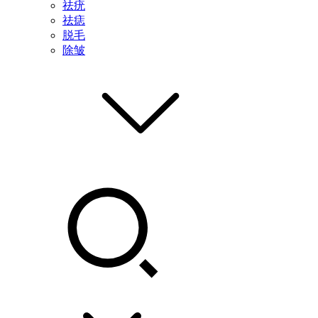
祛疣
祛痣
脱毛
除皱