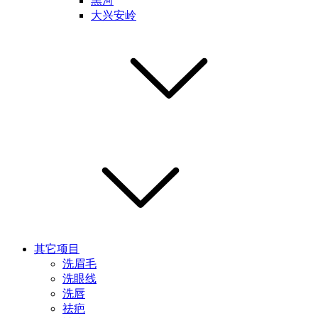
黑河
大兴安岭
其它项目
洗眉毛
洗眼线
洗唇
祛疤