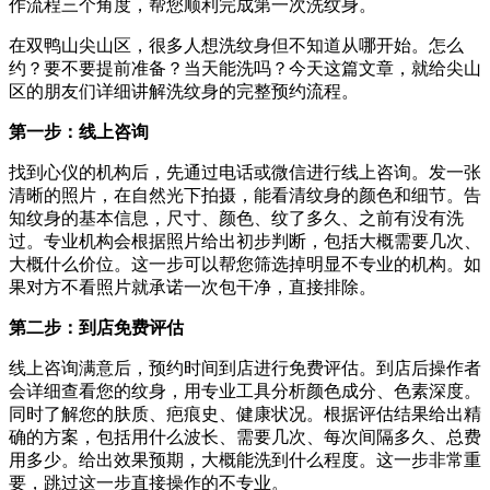
作流程三个角度，帮您顺利完成第一次洗纹身。
在双鸭山尖山区，很多人想洗纹身但不知道从哪开始。怎么
约？要不要提前准备？当天能洗吗？今天这篇文章，就给尖山
区的朋友们详细讲解洗纹身的完整预约流程。
第一步：线上咨询
找到心仪的机构后，先通过电话或微信进行线上咨询。发一张
清晰的照片，在自然光下拍摄，能看清纹身的颜色和细节。告
知纹身的基本信息，尺寸、颜色、纹了多久、之前有没有洗
过。专业机构会根据照片给出初步判断，包括大概需要几次、
大概什么价位。这一步可以帮您筛选掉明显不专业的机构。如
果对方不看照片就承诺一次包干净，直接排除。
第二步：到店免费评估
线上咨询满意后，预约时间到店进行免费评估。到店后操作者
会详细查看您的纹身，用专业工具分析颜色成分、色素深度。
同时了解您的肤质、疤痕史、健康状况。根据评估结果给出精
确的方案，包括用什么波长、需要几次、每次间隔多久、总费
用多少。给出效果预期，大概能洗到什么程度。这一步非常重
要，跳过这一步直接操作的不专业。