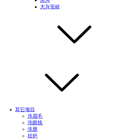
黑河
大兴安岭
其它项目
洗眉毛
洗眼线
洗唇
祛疤