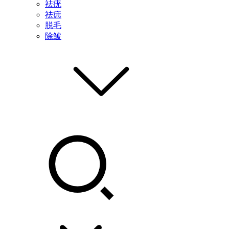
祛疣
祛痣
脱毛
除皱