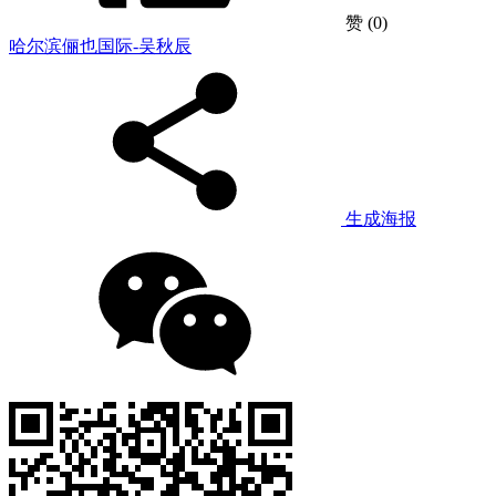
赞
(0)
哈尔滨俪也国际-吴秋辰
生成海报