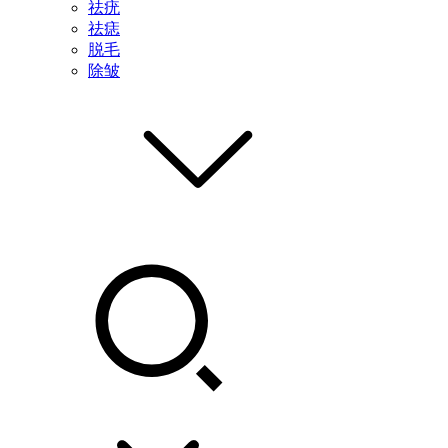
祛疣
祛痣
脱毛
除皱