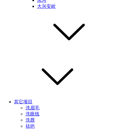
黑河
大兴安岭
其它项目
洗眉毛
洗眼线
洗唇
祛疤