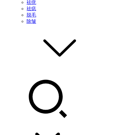
祛疣
祛痣
脱毛
除皱