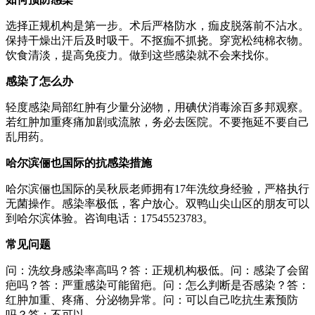
选择正规机构是第一步。术后严格防水，痂皮脱落前不沾水。
保持干燥出汗后及时吸干。不抠痂不抓挠。穿宽松纯棉衣物。
饮食清淡，提高免疫力。做到这些感染就不会来找你。
感染了怎么办
轻度感染局部红肿有少量分泌物，用碘伏消毒涂百多邦观察。
若红肿加重疼痛加剧或流脓，务必去医院。不要拖延不要自己
乱用药。
哈尔滨俪也国际的抗感染措施
哈尔滨俪也国际的吴秋辰老师拥有17年洗纹身经验，严格执行
无菌操作。感染率极低，客户放心。双鸭山尖山区的朋友可以
到哈尔滨体验。咨询电话：17545523783。
常见问题
问：洗纹身感染率高吗？答：正规机构极低。问：感染了会留
疤吗？答：严重感染可能留疤。问：怎么判断是否感染？答：
红肿加重、疼痛、分泌物异常。问：可以自己吃抗生素预防
吗？答：不可以。